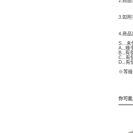
2.商
3.如
4.商
S…未
A..
B...
C..
D..
※等級
你可能