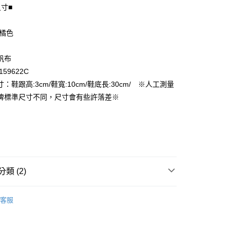
尺寸■
享後付
 橘色
FTEE先享後付」】
先享後付是「在收到商品之後才付款」的支付方式。 讓您購物簡單
帆布
心！
59622C
：不需註冊會員、不需綁卡、不需儲值。
：只要手機號碼，簡訊認證，即可結帳。
：鞋跟高:3cm/鞋寬:10cm/鞋底長:30cm/ ※人工測量
付款
：先確認商品／服務後，再付款。
牌標準尺寸不同，尺寸會有些許落差※
EE先享後付」結帳流程】
家取貨
方式選擇「AFTEE先享後付」後，將跳轉至「AFTEE先享後
頁面，進行簡訊認證並確認金額後，即可完成結帳。
成立數日內，您將收到繳費通知簡訊。
費通知簡訊後14天內，點擊此簡訊中的連結，可透過四大超商
付款
網路銀行／等多元方式進行付款，方視為交易完成。
：結帳手續完成當下不需立刻繳費，但若您需要取消訂單，請聯
類 (2)
的店家。未經商家同意取消之訂單仍視為有效，需透過AFTEE
繳納相關費用。
1取貨
男用｜運動鞋
否成功請以「AFTEE先享後付 」之結帳頁面顯示為準，若有關於
客服
功／繳費後需取消欲退款等相關疑問，請聯繫「AFTEE先享後
品
援中心」
https://netprotections.freshdesk.com/support/home
項】