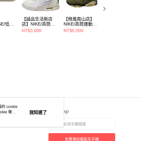
】
【誠品生活新店
【微風南山店】
【忠孝敦南店】
SE/低筒
店】NIKE/高筒運
NIKE/高筒運動休
NIKE/高筒運動休
動休閒
閒
閒
NT$3,000
NT$5,000
NT$3,800
/
鞋/27.5cm/804605
鞋/27.5cm/CN108
鞋/US11/555088-
-100
4-200
404
 cookie
kie 聲明
我知道了
官方APP
免費傳送載點至手機