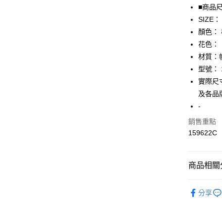
全盈+PAY
■商品
SIZE：
AFTEE先
顏色：
相關說明
【關於「A
花色：
AFTEE
材質：
便利好安
運送方式
型號： 1
１．簡單
２．便利
實際尺寸
全家取貨
３．安心
及各品
免運費
【「AFT
-
付款後全
１．於結帳
銷售重點
付」結帳
免運費
２．訂單
159622C
３．收到繳
7-11取貨
／ATM／
免運費
※ 請注意
商品相關分
絡購買商品
先享後付
付款後7-1
▎鞋子
※ 交易是
免運費
分享
是否繳費成
★全部商
付客戶支
宅配
【注意事