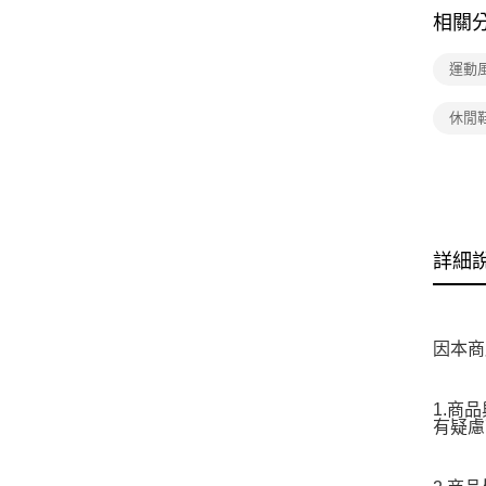
相關
運動
休閒
詳細
因本商
1.商
有疑慮