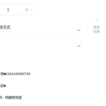
送方式
清除
紀錄
費
次付款
付款
■2342340060749
陳述■
明：明顯使用感