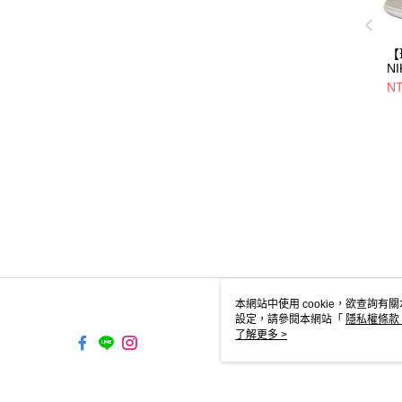
【
N
閒
NT
鞋/
-0
本網站中使用 cookie，欲查詢有關
設定，請參閱本網站「
隱私權條款
使用 cookie。
了解更多 >