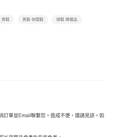
恩沛科技股份有限公司提供之「AFTEE先享後付」服務完成之
依本服務之必要範圍內提供個人資料，並將交易相關給付款項請
讓予恩沛科技股份有限公司。
 男鞋
男鞋 休閒鞋
球鞋 降價品
個人資料處理事宜，請瀏覽以下網址：
ee.tw/terms/#terms3
年的使用者請事先徵得法定代理人或監護人之同意方可使用
E先享後付」，若未經同意申辦者引起之損失，本公司不負相關責
AFTEE先享後付」時，將依據個別帳號之用戶狀況，依本公司
核予不同之上限額度；若仍有額度不足之情形，本公司將視審查
用戶進行身份認證。
一人註冊多個帳號或使用他人資訊註冊。若發現惡意使用之情
科技股份有限公司將有權停止該用戶之使用額度並採取法律行
訂單並Email聯繫您。造成不便，還請見諒。如