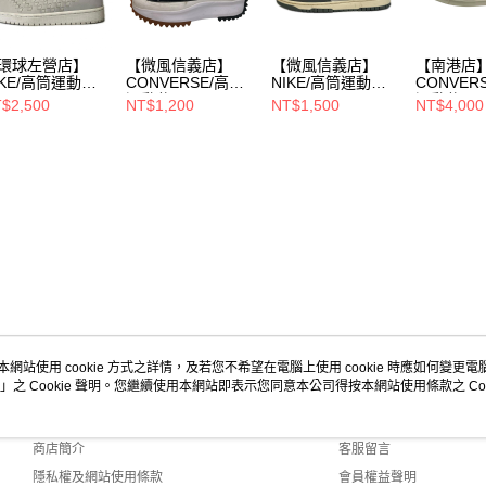
環球左營店】
【微風信義店】
【微風信義店】
【南港店
IKE/高筒運動休
CONVERSE/高筒
NIKE/高筒運動休
CONVER
運動休閒
閒
運動休閒
$2,500
NT$1,200
NT$1,500
NT$4,000
27.5cm/689480
鞋/27.5cm/
鞋/27.5cm/DM058
鞋/27.5cm
03
2-001
本網站使用 cookie 方式之詳情，及若您不希望在電腦上使用 cookie 時應如何變更電腦的
」之 Cookie 聲明。您繼續使用本網站即表示您同意本公司得按本網站使用條款之 Coo
關於我們
客服資訊
品牌故事
購物說明
商店簡介
客服留言
隱私權及網站使用條款
會員權益聲明