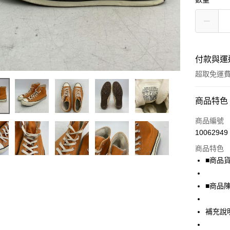
付款與運
超取免運
付款方式
商品特色
信用卡一
商品編號
10062949
超商取貨
商品特色
LINE Pay
■商品貨號
Apple Pay
■商品
街口支付
補充說
悠遊付