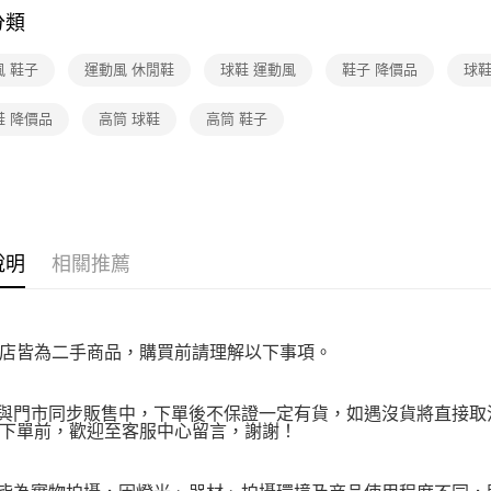
免運費
１．透過由
分類
交易，需
求債權轉
風 鞋子
運動風 休閒鞋
球鞋 運動風
鞋子 降價品
球鞋
２．關於
https://aft
３．未成
鞋 降價品
高筒 球鞋
高筒 鞋子
「AFTE
任。
４．使用「
即時審查
結果請求
５．嚴禁
形，恩沛
說明
相關推薦
動。
店皆為二手商品，購買前請理解以下事項。
品與門市同步販售中，下單後不保證一定有貨，如遇沒貨將直接取消
下單前，歡迎至客服中心留言，謝謝！