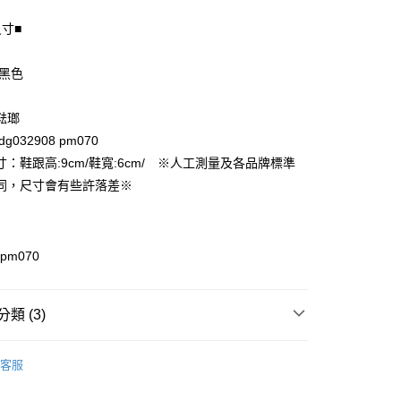
尺寸■
享後付
 黑色
FTEE先享後付」】
先享後付是「在收到商品之後才付款」的支付方式。 讓您購物簡單
琺瑯
心！
g032908 pm070
：不需註冊會員、不需綁卡、不需儲值。
：只要手機號碼，簡訊認證，即可結帳。
：鞋跟高:9cm/鞋寬:6cm/ ※人工測量及各品牌標準
付款
：先確認商品／服務後，再付款。
同，尺寸會有些許落差※
EE先享後付」結帳流程】
家取貨
方式選擇「AFTEE先享後付」後，將跳轉至「AFTEE先享後
頁面，進行簡訊認證並確認金額後，即可完成結帳。
成立數日內，您將收到繳費通知簡訊。
 pm070
費通知簡訊後14天內，點擊此簡訊中的連結，可透過四大超商
付款
網路銀行／等多元方式進行付款，方視為交易完成。
：結帳手續完成當下不需立刻繳費，但若您需要取消訂單，請聯
類 (3)
的店家。未經商家同意取消之訂單仍視為有效，需透過AFTEE
繳納相關費用。
1取貨
其他女鞋
否成功請以「AFTEE先享後付 」之結帳頁面顯示為準，若有關於
客服
功／繳費後需取消欲退款等相關疑問，請聯繫「AFTEE先享後
品
援中心」
https://netprotections.freshdesk.com/support/home