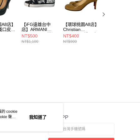
A8店】
【iFG遠雄台中
【環球桃園A8店】
【高雄SKMPARK
./淺口皮
店】ARMANI
Christian
店】ANNA SUI/淺
EXCHANGE/樂福
Louboutin/淺口皮
口皮鞋/3/
NT$500
NT$400
NT$1,000
鞋/UK4/
鞋/37/
NT$1,100
NT$900
 cookie
kie 聲明
我知道了
官方APP