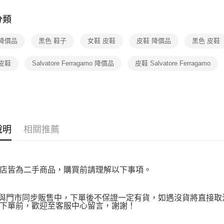
★降價專區⬇M
【注意事
免運費
１．透過由
分類
交易，需
求債權轉
 降價品
黑色 鞋子
女鞋 皮鞋
皮鞋 降價品
黑色 皮鞋
２．關於
https://aft
３．未成
皮鞋
Salvatore Ferragamo 降價品
皮鞋 Salvatore Ferragamo
「AFTE
任。
４．使用「
即時審查
結果請求
５．嚴禁
形，恩沛
說明
相關推薦
動。
店皆為二手商品，購買前請理解以下事項。
品與門市同步販售中，下單後不保證一定有貨，如遇沒貨將直接取消
下單前，歡迎至客服中心留言，謝謝！