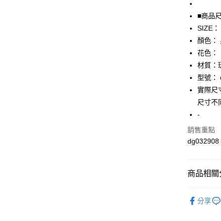
全盈+PAY
■商品
SIZE：
AFTEE先
顏色：
相關說明
【關於「A
花色：
AFTEE
材質：
便利好安
運送方式
型號： d
１．簡單
２．便利
實際尺寸
全家取貨
３．安心
尺寸不
免運費
【「AFT
-
付款後全
１．於結帳
銷售重點
付」結帳
免運費
２．訂單
dg032908
３．收到繳
7-11取貨
／ATM／
免運費
※ 請注意
商品相關分
絡購買商品
先享後付
付款後7-1
▎鞋子
※ 交易是
免運費
分享
是否繳費成
★全部商
付客戶支
宅配