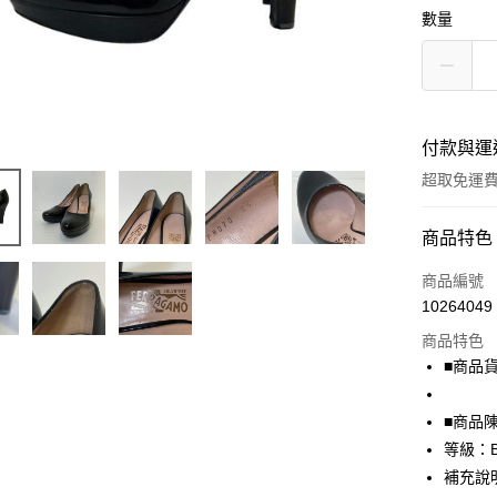
數量
付款與運
超取免運
付款方式
商品特色
信用卡一
商品編號
10264049
超商取貨
商品特色
LINE Pay
■商品貨號
Apple Pay
■商品
街口支付
等級：
補充說
悠遊付