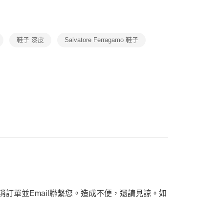
ax 50% off
項】
恩沛科技股份有限公司提供之「AFTEE先享後付」服務完成之
依本服務之必要範圍內提供個人資料，並將交易相關給付款項請
讓予恩沛科技股份有限公司。
鞋子 漆皮
Salvatore Ferragamo 鞋子
個人資料處理事宜，請瀏覽以下網址：
ee.tw/terms/#terms3
年的使用者請事先徵得法定代理人或監護人之同意方可使用
E先享後付」，若未經同意申辦者引起之損失，本公司不負相關責
AFTEE先享後付」時，將依據個別帳號之用戶狀況，依本公司
核予不同之上限額度；若仍有額度不足之情形，本公司將視審查
用戶進行身份認證。
一人註冊多個帳號或使用他人資訊註冊。若發現惡意使用之情
科技股份有限公司將有權停止該用戶之使用額度並採取法律行
訂單並Email聯繫您。造成不便，還請見諒。如