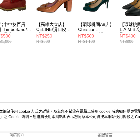
台中中友百貨
【高雄大立店】
【環球桃園A8店】
【環球桃園
Timberland/高
CELINE/淺口皮
Christian
L.A.M.B
運動休閒
鞋/381/2/
Louboutin/淺口皮
鞋/6M/
$500
NT$250
NT$500
NT$400
23cm/A13ZT
鞋/23cm/
$1,000
NT$500
NT$1,100
NT$800
本網站使用 cookie 方式之詳情，及若您不希望在電腦上使用 cookie 時應如何變更電腦的
」之 Cookie 聲明。您繼續使用本網站即表示您同意本公司得按本網站使用條款之 Coo
關於我們
客服資訊
品牌故事
購物說明
商店簡介
客服留言