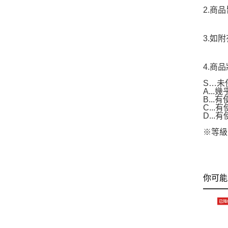
2.商
3.如
4.商
S…未
A..
B...
C..
D..
※等級
你可能