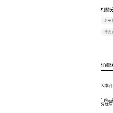
相關
鞋子
漆皮 
詳細
因本商
1.商
有疑慮