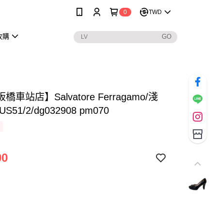
0
TWD
收購
車站店】Salvatore Ferragamo/淺
S51/2/dg032908 pm070
00