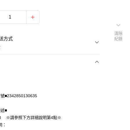
清除
送方式
紀錄
費
次付款
付款
■2342850130635
陳述■
B ※請參照下方詳細說明第4點※
明：