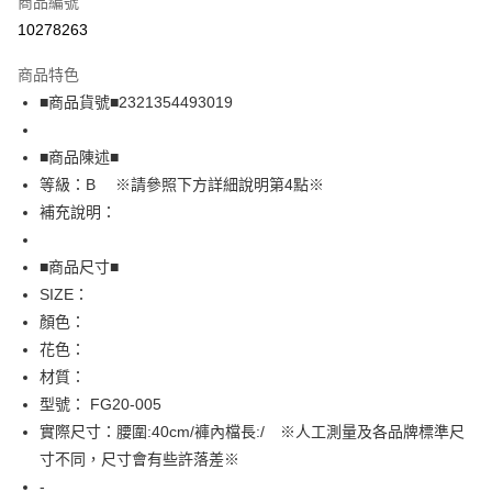
商品編號
超商取貨付款
10278263
LINE Pay
商品特色
Apple Pay
■商品貨號■2321354493019
街口支付
■商品陳述■
悠遊付
等級：B ※請參照下方詳細說明第4點※
補充說明：
全盈+PAY
AFTEE先享後付
■商品尺寸■
相關說明
SIZE：
【關於「AFTEE先享後付」】
顏色：
AFTEE先享後付是「在收到商品之後才付款」的支付方式。 讓您購物簡單
運送方式
花色：
便利好安心！
１．簡單：不需註冊會員、不需綁卡、不需儲值。
全家取貨付款
材質：
２．便利：只要手機號碼，簡訊認證，即可結帳。
型號： FG20-005
免運費
３．安心：先確認商品／服務後，再付款。
實際尺寸：腰圍:40cm/褲內檔長:/ ※人工測量及各品牌標準尺
付款後全家取貨
【「AFTEE先享後付」結帳流程】
寸不同，尺寸會有些許落差※
１．於結帳方式選擇「AFTEE先享後付」後，將跳轉至「AFTEE先享後付」
免運費
-
結帳頁面，進行簡訊認證並確認金額後，即可完成結帳。