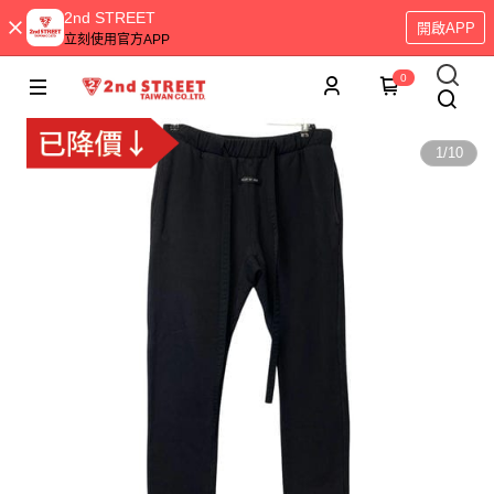
2nd STREET
開啟APP
立刻使用官方APP
0
1
/
10