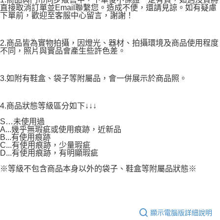
直接取消訂單並Email聯繫您。造成不便，還請見諒。如有疑慮
下單前，歡迎至客服中心留言，謝謝！
2.商品皆為實物拍攝，因燈光、器材、拍攝環境及商品使用程度
不同，照片與實品會產生些許色差。
3.如附有鞋盒、袋子等附屬品，會一併展示於商品照。
4.商品狀態等級區分如下↓↓↓
S…未使用過
A...幾乎無瑕疵或使用痕跡，近新品
B...有使用痕跡
C...有使用痕跡，少量瑕疵
D...有使用痕跡，有明顯瑕疵
※等級不包含商品本身以外的袋子、鞋盒等附屬品狀態※
顯示電腦版詳細說明