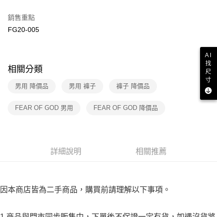
２．訂單成立數日內，您將收到繳費通知簡訊。
7-11取貨付款
３．收到繳費通知簡訊後14天內，點擊此簡訊中的連結，可透過四大超商／
銷售重點
免運費
ATM／網路銀行／等多元方式進行付款，方視為交易完成。
FG20-005
※ 請注意：結帳手續完成當下不需立刻繳費，但若您需要取消訂單，請聯絡
付款後7-11取貨
購買商品的店家。未經商家同意取消之訂單仍視為有效，需透過AFTEE先享
後付繳納相關費用。
免運費
AI
※ 交易是否成功請以「AFTEE先享後付 」之結帳頁面顯示為準，若有關於
找
相關分類
是否繳費成功／繳費後需取消欲退款等相關疑問，請聯繫「AFTEE先享後付
尺
宅配
客戶支援中心」
https://netprotections.freshdesk.com/support/home
寸
免運費
男用 降價品
男用 褲子
褲子 降價品
【注意事項】
１．透過由恩沛科技股份有限公司提供之「AFTEE先享後付」服務完成之交
FEAR OF GOD 男用
FEAR OF GOD 降價品
易，需依本服務之必要範圍內提供個人資料，並將交易相關給付款項請求債
權轉讓予恩沛科技股份有限公司。
２．關於個人資料處理事宜，請瀏覽以下網址：
https://aftee.tw/terms/#terms3
３．未成年的使用者請事先徵得法定代理人或監護人之同意方可使用
詳細說明
相關推薦
「AFTEE先享後付」，若未經同意申辦者引起之損失，本公司不負相關責
任。
４．使用「AFTEE先享後付」時，將依據個別帳號之用戶狀況，依本公司即
時審查核予不同之上限額度；若仍有額度不足之情形，本公司將視審查結果
因本商店皆為二手商品，購買前請理解以下事項。
請求用戶進行身份認證。
５．嚴禁一人註冊多個帳號或使用他人資訊註冊。若發現惡意使用之情形，
恩沛科技股份有限公司將有權停止該用戶之使用額度並採取法律行動。
1.商品與門市同步販售中，下單後不保證一定有貨，如遇沒貨將