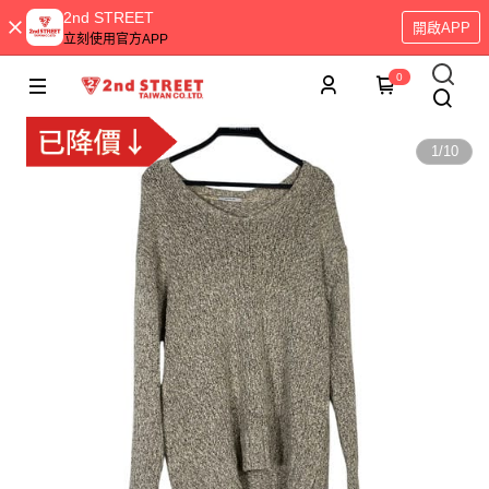
2nd STREET
開啟APP
立刻使用官方APP
0
1
/
10