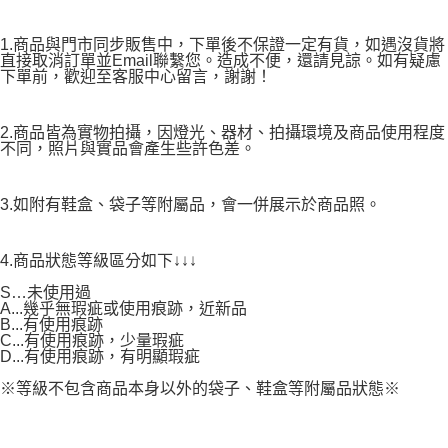
1.商品與門市同步販售中，下單後不保證一定有貨，如遇沒貨將
直接取消訂單並Email聯繫您。造成不便，還請見諒。如有疑慮
下單前，歡迎至客服中心留言，謝謝！
2.商品皆為實物拍攝，因燈光、器材、拍攝環境及商品使用程度
不同，照片與實品會產生些許色差。
3.如附有鞋盒、袋子等附屬品，會一併展示於商品照。
4.商品狀態等級區分如下↓↓↓
S…未使用過
A...幾乎無瑕疵或使用痕跡，近新品
B...有使用痕跡
C...有使用痕跡，少量瑕疵
D...有使用痕跡，有明顯瑕疵
※等級不包含商品本身以外的袋子、鞋盒等附屬品狀態※