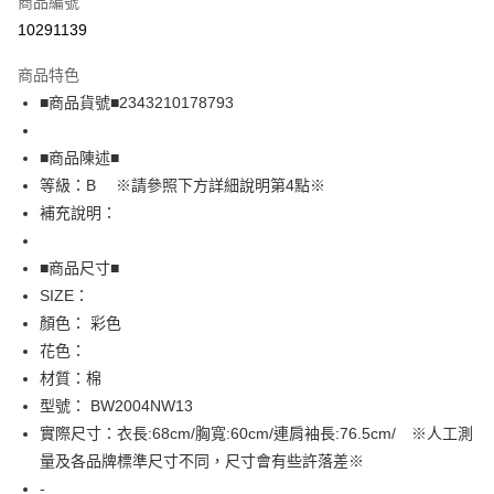
商品編號
超商取貨付款
10291139
LINE Pay
商品特色
Apple Pay
■商品貨號■2343210178793
街口支付
■商品陳述■
悠遊付
等級：B ※請參照下方詳細說明第4點※
補充說明：
全盈+PAY
AFTEE先享後付
■商品尺寸■
相關說明
SIZE：
【關於「AFTEE先享後付」】
顏色： 彩色
AFTEE先享後付是「在收到商品之後才付款」的支付方式。 讓您購物簡單
運送方式
花色：
便利好安心！
１．簡單：不需註冊會員、不需綁卡、不需儲值。
全家取貨付款
材質：棉
２．便利：只要手機號碼，簡訊認證，即可結帳。
型號： BW2004NW13
免運費
３．安心：先確認商品／服務後，再付款。
實際尺寸：衣長:68cm/胸寬:60cm/連肩袖長:76.5cm/ ※人工測
付款後全家取貨
【「AFTEE先享後付」結帳流程】
量及各品牌標準尺寸不同，尺寸會有些許落差※
１．於結帳方式選擇「AFTEE先享後付」後，將跳轉至「AFTEE先享後付」
免運費
-
結帳頁面，進行簡訊認證並確認金額後，即可完成結帳。