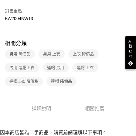
２．訂單成立數日內，您將收到繳費通知簡訊。
7-11取貨付款
３．收到繳費通知簡訊後14天內，點擊此簡訊中的連結，可透過四大超商／
銷售重點
免運費
ATM／網路銀行／等多元方式進行付款，方視為交易完成。
BW2004NW13
※ 請注意：結帳手續完成當下不需立刻繳費，但若您需要取消訂單，請聯絡
付款後7-11取貨
購買商品的店家。未經商家同意取消之訂單仍視為有效，需透過AFTEE先享
後付繳納相關費用。
免運費
※ 交易是否成功請以「AFTEE先享後付 」之結帳頁面顯示為準，若有關於
AI
相關分類
是否繳費成功／繳費後需取消欲退款等相關疑問，請聯繫「AFTEE先享後付
宅配
找
客戶支援中心」
https://netprotections.freshdesk.com/support/home
尺
免運費
男用 降價品
男用 上衣
上衣 降價品
寸
【注意事項】
１．透過由恩沛科技股份有限公司提供之「AFTEE先享後付」服務完成之交
男用 連帽上衣
連帽 男用
連帽 上衣
易，需依本服務之必要範圍內提供個人資料，並將交易相關給付款項請求債
權轉讓予恩沛科技股份有限公司。
２．關於個人資料處理事宜，請瀏覽以下網址：
連帽上衣 降價品
連帽 降價品
https://aftee.tw/terms/#terms3
３．未成年的使用者請事先徵得法定代理人或監護人之同意方可使用
「AFTEE先享後付」，若未經同意申辦者引起之損失，本公司不負相關責
任。
詳細說明
相關推薦
４．使用「AFTEE先享後付」時，將依據個別帳號之用戶狀況，依本公司即
時審查核予不同之上限額度；若仍有額度不足之情形，本公司將視審查結果
請求用戶進行身份認證。
５．嚴禁一人註冊多個帳號或使用他人資訊註冊。若發現惡意使用之情形，
恩沛科技股份有限公司將有權停止該用戶之使用額度並採取法律行動。
因本商店皆為二手商品，購買前請理解以下事項。