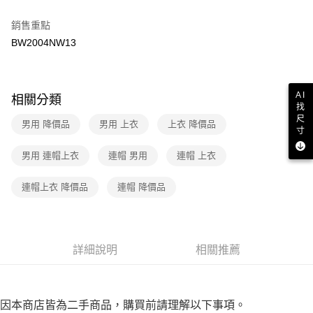
２．訂單成立數日內，您將收到繳費通知簡訊。
7-11取貨付款
３．收到繳費通知簡訊後14天內，點擊此簡訊中的連結，可透過四大超商／
銷售重點
免運費
ATM／網路銀行／等多元方式進行付款，方視為交易完成。
BW2004NW13
※ 請注意：結帳手續完成當下不需立刻繳費，但若您需要取消訂單，請聯絡
付款後7-11取貨
購買商品的店家。未經商家同意取消之訂單仍視為有效，需透過AFTEE先享
後付繳納相關費用。
免運費
※ 交易是否成功請以「AFTEE先享後付 」之結帳頁面顯示為準，若有關於
AI
相關分類
是否繳費成功／繳費後需取消欲退款等相關疑問，請聯繫「AFTEE先享後付
宅配
找
客戶支援中心」
https://netprotections.freshdesk.com/support/home
尺
免運費
男用 降價品
男用 上衣
上衣 降價品
寸
【注意事項】
１．透過由恩沛科技股份有限公司提供之「AFTEE先享後付」服務完成之交
男用 連帽上衣
連帽 男用
連帽 上衣
易，需依本服務之必要範圍內提供個人資料，並將交易相關給付款項請求債
權轉讓予恩沛科技股份有限公司。
２．關於個人資料處理事宜，請瀏覽以下網址：
連帽上衣 降價品
連帽 降價品
https://aftee.tw/terms/#terms3
３．未成年的使用者請事先徵得法定代理人或監護人之同意方可使用
「AFTEE先享後付」，若未經同意申辦者引起之損失，本公司不負相關責
任。
詳細說明
相關推薦
４．使用「AFTEE先享後付」時，將依據個別帳號之用戶狀況，依本公司即
時審查核予不同之上限額度；若仍有額度不足之情形，本公司將視審查結果
請求用戶進行身份認證。
５．嚴禁一人註冊多個帳號或使用他人資訊註冊。若發現惡意使用之情形，
恩沛科技股份有限公司將有權停止該用戶之使用額度並採取法律行動。
因本商店皆為二手商品，購買前請理解以下事項。