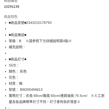
商品編號
超商取貨付款
10291139
LINE Pay
商品特色
Apple Pay
■商品貨號■2343210178793
街口支付
■商品陳述■
悠遊付
等級：B ※請參照下方詳細說明第4點※
補充說明：
全盈+PAY
AFTEE先享後付
■商品尺寸■
相關說明
SIZE：
【關於「AFTEE先享後付」】
顏色： 彩色
AFTEE先享後付是「在收到商品之後才付款」的支付方式。 讓您購物簡單
運送方式
花色：
便利好安心！
１．簡單：不需註冊會員、不需綁卡、不需儲值。
全家取貨付款
材質：棉
２．便利：只要手機號碼，簡訊認證，即可結帳。
型號： BW2004NW13
免運費
３．安心：先確認商品／服務後，再付款。
實際尺寸：衣長:68cm/胸寬:60cm/連肩袖長:76.5cm/ ※人工測
付款後全家取貨
【「AFTEE先享後付」結帳流程】
量及各品牌標準尺寸不同，尺寸會有些許落差※
１．於結帳方式選擇「AFTEE先享後付」後，將跳轉至「AFTEE先享後付」
免運費
-
結帳頁面，進行簡訊認證並確認金額後，即可完成結帳。