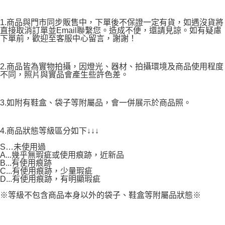
1.商品與門市同步販售中，下單後不保證一定有貨，如遇沒貨將
直接取消訂單並Email聯繫您。造成不便，還請見諒。如有疑慮
下單前，歡迎至客服中心留言，謝謝！
2.商品皆為實物拍攝，因燈光、器材、拍攝環境及商品使用程度
不同，照片與實品會產生些許色差。
3.如附有鞋盒、袋子等附屬品，會一併展示於商品照。
4.商品狀態等級區分如下↓↓↓
S…未使用過
A...幾乎無瑕疵或使用痕跡，近新品
B...有使用痕跡
C...有使用痕跡，少量瑕疵
D...有使用痕跡，有明顯瑕疵
※等級不包含商品本身以外的袋子、鞋盒等附屬品狀態※