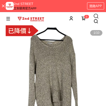
2nd STREET
開啟APP
立刻使用官方APP
0
1
/
10