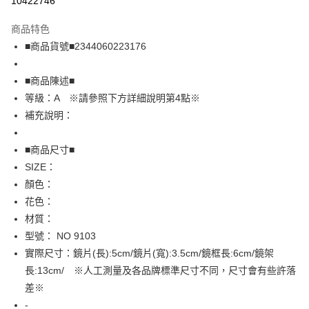
10422746
LINE Pay
商品特色
Apple Pay
■商品貨號■2344060223176
街口支付
■商品陳述■
悠遊付
等級：A ※請參照下方詳細說明第4點※
補充說明：
全盈+PAY
AFTEE先享後付
■商品尺寸■
相關說明
SIZE：
【關於「AFTEE先享後付」】
顏色：
AFTEE先享後付是「在收到商品之後才付款」的支付方式。 讓您購物簡單
運送方式
花色：
便利好安心！
１．簡單：不需註冊會員、不需綁卡、不需儲值。
全家取貨付款
材質：
２．便利：只要手機號碼，簡訊認證，即可結帳。
型號： NO 9103
免運費
３．安心：先確認商品／服務後，再付款。
實際尺寸：鏡片(長):5cm/鏡片(寬):3.5cm/鏡框長:6cm/鏡架
付款後全家取貨
【「AFTEE先享後付」結帳流程】
長:13cm/ ※人工測量及各品牌標準尺寸不同，尺寸會有些許落
１．於結帳方式選擇「AFTEE先享後付」後，將跳轉至「AFTEE先享後付」
免運費
差※
結帳頁面，進行簡訊認證並確認金額後，即可完成結帳。
２．訂單成立數日內，您將收到繳費通知簡訊。
-
7-11取貨付款