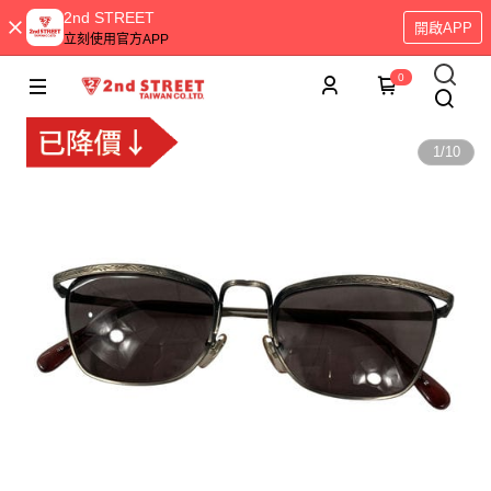
2nd STREET
開啟APP
立刻使用官方APP
0
1
/
10