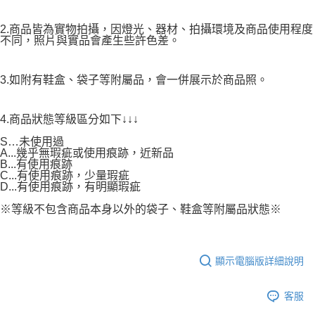
2.商品皆為實物拍攝，因燈光、器材、拍攝環境及商品使用程度
不同，照片與實品會產生些許色差。
3.如附有鞋盒、袋子等附屬品，會一併展示於商品照。
4.商品狀態等級區分如下↓↓↓
S…未使用過
A...幾乎無瑕疵或使用痕跡，近新品
B...有使用痕跡
C...有使用痕跡，少量瑕疵
D...有使用痕跡，有明顯瑕疵
※等級不包含商品本身以外的袋子、鞋盒等附屬品狀態※
顯示電腦版詳細說明
客服