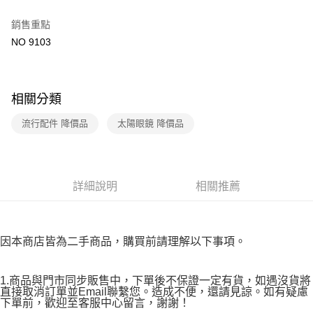
３．收到繳費通知簡訊後14天內，點擊此簡訊中的連結，可透過四大超商／
免運費
ATM／網路銀行／等多元方式進行付款，方視為交易完成。
銷售重點
※ 請注意：結帳手續完成當下不需立刻繳費，但若您需要取消訂單，請聯絡
NO 9103
付款後7-11取貨
購買商品的店家。未經商家同意取消之訂單仍視為有效，需透過AFTEE先享
後付繳納相關費用。
免運費
※ 交易是否成功請以「AFTEE先享後付 」之結帳頁面顯示為準，若有關於
是否繳費成功／繳費後需取消欲退款等相關疑問，請聯繫「AFTEE先享後付
宅配
客戶支援中心」
https://netprotections.freshdesk.com/support/home
相關分類
免運費
【注意事項】
流行配件 降價品
太陽眼鏡 降價品
１．透過由恩沛科技股份有限公司提供之「AFTEE先享後付」服務完成之交
易，需依本服務之必要範圍內提供個人資料，並將交易相關給付款項請求債
權轉讓予恩沛科技股份有限公司。
２．關於個人資料處理事宜，請瀏覽以下網址：
https://aftee.tw/terms/#terms3
詳細說明
相關推薦
３．未成年的使用者請事先徵得法定代理人或監護人之同意方可使用
「AFTEE先享後付」，若未經同意申辦者引起之損失，本公司不負相關責
任。
４．使用「AFTEE先享後付」時，將依據個別帳號之用戶狀況，依本公司即
因本商店皆為二手商品，購買前請理解以下事項。
時審查核予不同之上限額度；若仍有額度不足之情形，本公司將視審查結果
請求用戶進行身份認證。
５．嚴禁一人註冊多個帳號或使用他人資訊註冊。若發現惡意使用之情形，
1.商品與門市同步販售中，下單後不保證一定有貨，如遇沒貨將
恩沛科技股份有限公司將有權停止該用戶之使用額度並採取法律行動。
直接取消訂單並Email聯繫您。造成不便，還請見諒。如有疑慮
下單前，歡迎至客服中心留言，謝謝！