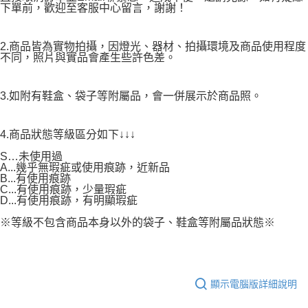
下單前，歡迎至客服中心留言，謝謝！
2.商品皆為實物拍攝，因燈光、器材、拍攝環境及商品使用程度
不同，照片與實品會產生些許色差。
3.如附有鞋盒、袋子等附屬品，會一併展示於商品照。
4.商品狀態等級區分如下↓↓↓
S…未使用過
A...幾乎無瑕疵或使用痕跡，近新品
B...有使用痕跡
C...有使用痕跡，少量瑕疵
D...有使用痕跡，有明顯瑕疵
※等級不包含商品本身以外的袋子、鞋盒等附屬品狀態※
顯示電腦版詳細說明