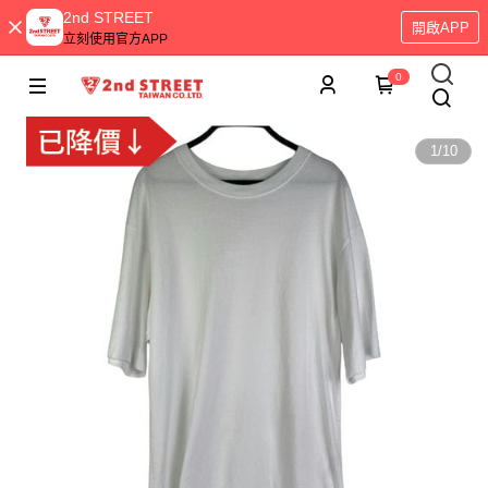
2nd STREET
開啟APP
立刻使用官方APP
0
1
/
10