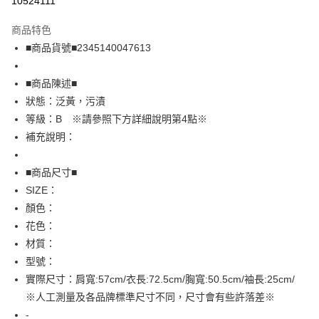
10524111
LINE Pay
商品特色
Apple Pay
■商品貨號■2345140047613
街口支付
■商品陳述■
悠遊付
狀態：泛黃，污漬
等級：B ※請參照下方詳細說明第4點※
全盈+PAY
補充說明：
AFTEE先享後付
相關說明
■商品尺寸■
【關於「AFTEE先享後付」】
SIZE：
AFTEE先享後付是「在收到商品之後才付款」的支付方式。 讓您購物簡單
運送方式
顏色：
便利好安心！
１．簡單：不需註冊會員、不需綁卡、不需儲值。
全家取貨付款
花色：
２．便利：只要手機號碼，簡訊認證，即可結帳。
材質：
免運費
３．安心：先確認商品／服務後，再付款。
型號：
付款後全家取貨
【「AFTEE先享後付」結帳流程】
實際尺寸：肩寬:57cm/衣長:72.5cm/胸寬:50.5cm/袖長:25cm/
１．於結帳方式選擇「AFTEE先享後付」後，將跳轉至「AFTEE先享後付」
免運費
※人工測量及各品牌標準尺寸不同，尺寸會有些許落差※
結帳頁面，進行簡訊認證並確認金額後，即可完成結帳。
２．訂單成立數日內，您將收到繳費通知簡訊。
-
7-11取貨付款