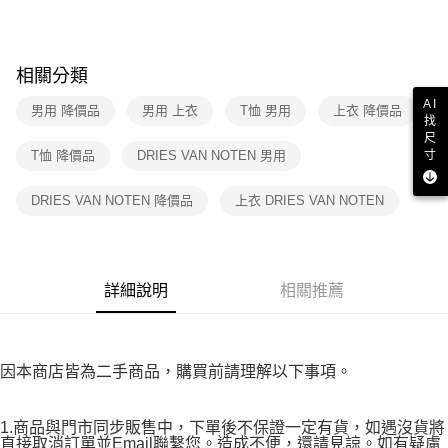
３．收到繳費通知簡訊後14天內，點擊此簡訊中的連結，可透過四大超商／
免運費
ATM／網路銀行／等多元方式進行付款，方視為交易完成。
※ 請注意：結帳手續完成當下不需立刻繳費，但若您需要取消訂單，請聯絡
付款後7-11取貨
購買商品的店家。未經商家同意取消之訂單仍視為有效，需透過AFTEE先享
相關分類
後付繳納相關費用。
免運費
※ 交易是否成功請以「AFTEE先享後付 」之結帳頁面顯示為準，若有關於
AI
男用 降價品
男用 上衣
T恤 男用
上衣 降價品
是否繳費成功／繳費後需取消欲退款等相關疑問，請聯繫「AFTEE先享後付
找
宅配
客戶支援中心」
https://netprotections.freshdesk.com/support/home
尺
免運費
寸
T恤 降價品
DRIES VAN NOTEN 男用
【注意事項】
１．透過由恩沛科技股份有限公司提供之「AFTEE先享後付」服務完成之交
DRIES VAN NOTEN 降價品
上衣 DRIES VAN NOTEN
易，需依本服務之必要範圍內提供個人資料，並將交易相關給付款項請求債
權轉讓予恩沛科技股份有限公司。
２．關於個人資料處理事宜，請瀏覽以下網址：
https://aftee.tw/terms/#terms3
３．未成年的使用者請事先徵得法定代理人或監護人之同意方可使用
詳細說明
相關推薦
「AFTEE先享後付」，若未經同意申辦者引起之損失，本公司不負相關責
任。
４．使用「AFTEE先享後付」時，將依據個別帳號之用戶狀況，依本公司即
時審查核予不同之上限額度；若仍有額度不足之情形，本公司將視審查結果
請求用戶進行身份認證。
因本商店皆為二手商品，購買前請理解以下事項。
５．嚴禁一人註冊多個帳號或使用他人資訊註冊。若發現惡意使用之情形，
恩沛科技股份有限公司將有權停止該用戶之使用額度並採取法律行動。
1.商品與門市同步販售中，下單後不保證一定有貨，如遇沒貨將
直接取消訂單並Email聯繫您。造成不便，還請見諒。如有疑慮