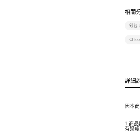
相關
錢包
Chl
詳細
因本商
1.商
有疑慮