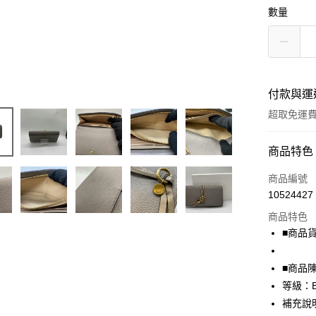
數量
付款與運
超取免運
付款方式
商品特色
信用卡一
商品編號
10524427
超商取貨
商品特色
LINE Pay
■商品貨號
Apple Pay
■商品
街口支付
等級：
補充說
悠遊付