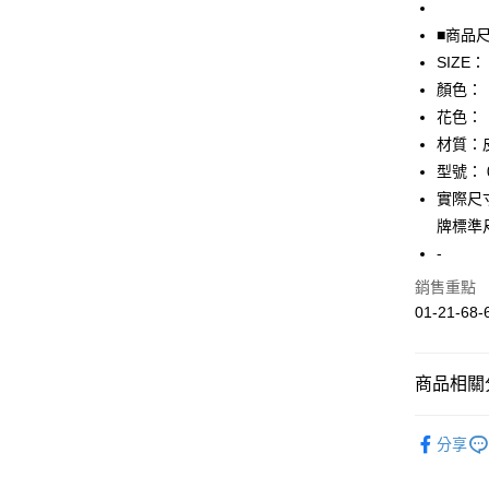
全盈+PAY
■商品
SIZE：
AFTEE先
顏色：
相關說明
【關於「A
花色：
AFTEE
材質：
便利好安
運送方式
型號： 0
１．簡單
２．便利
實際尺寸
全家取貨
３．安心
牌標準
免運費
【「AFT
-
付款後全
１．於結帳
銷售重點
付」結帳
免運費
２．訂單
01-21-68-
３．收到繳
7-11取貨
／ATM／
免運費
※ 請注意
商品相關分
絡購買商品
先享後付
付款後7-1
▎皮夾．
※ 交易是
免運費
分享
是否繳費成
【TOP２
付客戶支
宅配