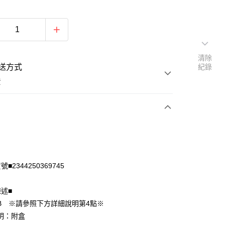
清除
送方式
紀錄
費
次付款
付款
■2344250369745
陳述■
B ※請參照下方詳細說明第4點※
明：附盒