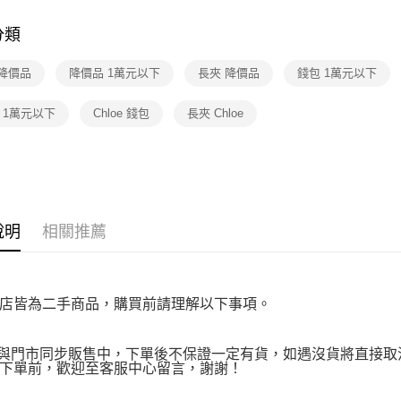
★全部商
【注意事
免運費
１．透過由
分類
★降價專區⬇M
交易，需
求債權轉
 降價品
降價品 1萬元以下
長夾 降價品
錢包 1萬元以下
２．關於
https://aft
３．未成
oe 1萬元以下
Chloe 錢包
長夾 Chloe
「AFTE
任。
４．使用「
即時審查
結果請求
５．嚴禁
形，恩沛
說明
相關推薦
動。
店皆為二手商品，購買前請理解以下事項。
品與門市同步販售中，下單後不保證一定有貨，如遇沒貨將直接取消
下單前，歡迎至客服中心留言，謝謝！