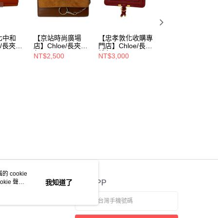
北中和
【京站時尚廣場
【忠孝敦化收購專
【iFG遠雄新竹
e/長夾錢
店】Chloe/長夾錢
門店】Chloe/長夾
店】Chloe/長夾錢
6
包//b4yns4
錢包//B18G17
包//chc21wp941
NT$2,500
NT$3,000
NT$1,600
NT$2,000
 cookie
kie 聲明
我知道了
官方APP