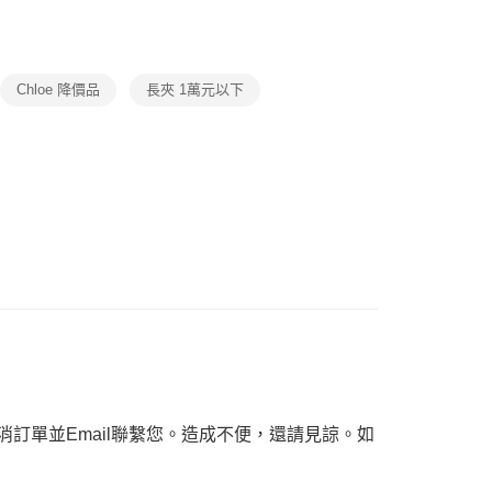
品
項】
恩沛科技股份有限公司提供之「AFTEE先享後付」服務完成之
ax 50% off
依本服務之必要範圍內提供個人資料，並將交易相關給付款項請
讓予恩沛科技股份有限公司。
Chloe 降價品
長夾 1萬元以下
個人資料處理事宜，請瀏覽以下網址：
ee.tw/terms/#terms3
年的使用者請事先徵得法定代理人或監護人之同意方可使用
E先享後付」，若未經同意申辦者引起之損失，本公司不負相關責
AFTEE先享後付」時，將依據個別帳號之用戶狀況，依本公司
核予不同之上限額度；若仍有額度不足之情形，本公司將視審查
用戶進行身份認證。
一人註冊多個帳號或使用他人資訊註冊。若發現惡意使用之情
科技股份有限公司將有權停止該用戶之使用額度並採取法律行
訂單並Email聯繫您。造成不便，還請見諒。如