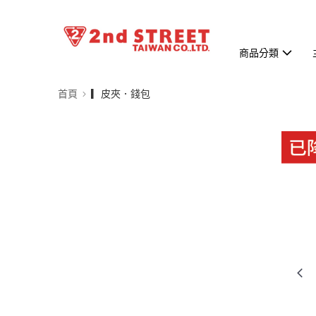
商品分類
首頁
▎皮夾．錢包