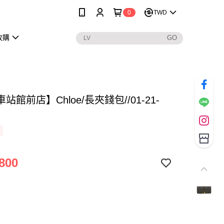
0
TWD
收購
站館前店】Chloe/長夾錢包//01-21-
800