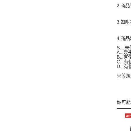
2.商
3.如
4.商
S…未
A..
B...
C..
D..
※等級
你可能