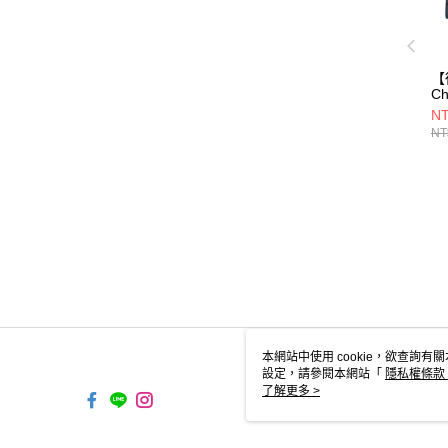
【
C
NT
NT
本網站中使用 cookie，欲查詢有關
設定，請參閱本網站「
隱私權條款
使用 cookie。
了解更多 >