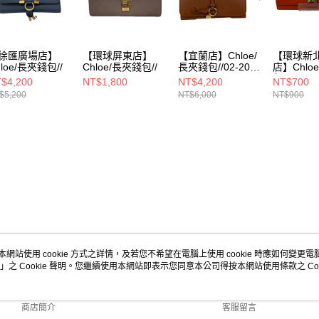
徐匯廣場店】
【環球屏東店】
【宜蘭店】Chloe/
【環球新
hloe/長夾錢包//
Chloe/長夾錢包//
長夾錢包//02-20-
店】Chlo
60-65
包//3P066
$4,200
NT$1,800
NT$4,200
NT$700
$5,200
NT$6,000
NT$900
本網站使用 cookie 方式之詳情，及若您不希望在電腦上使用 cookie 時應如何變更電腦的
」之 Cookie 聲明。您繼續使用本網站即表示您同意本公司得按本網站使用條款之 Coo
關於我們
客服資訊
品牌故事
購物說明
商店簡介
客服留言