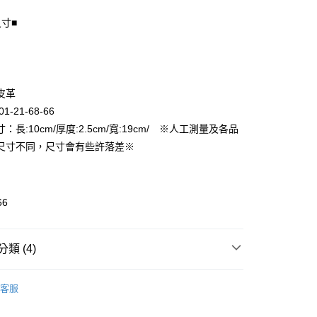
尺寸■
享後付
FTEE先享後付」】
先享後付是「在收到商品之後才付款」的支付方式。 讓您購物簡單
皮革
心！
1-21-68-66
：不需註冊會員、不需綁卡、不需儲值。
：只要手機號碼，簡訊認證，即可結帳。
：長:10cm/厚度:2.5cm/寬:19cm/ ※人工測量及各品
付款
：先確認商品／服務後，再付款。
尺寸不同，尺寸會有些許落差※
EE先享後付」結帳流程】
家取貨
方式選擇「AFTEE先享後付」後，將跳轉至「AFTEE先享後
頁面，進行簡訊認證並確認金額後，即可完成結帳。
成立數日內，您將收到繳費通知簡訊。
66
費通知簡訊後14天內，點擊此簡訊中的連結，可透過四大超商
付款
網路銀行／等多元方式進行付款，方視為交易完成。
：結帳手續完成當下不需立刻繳費，但若您需要取消訂單，請聯
類 (4)
的店家。未經商家同意取消之訂單仍視為有效，需透過AFTEE
繳納相關費用。
1取貨
錢包
否成功請以「AFTEE先享後付 」之結帳頁面顯示為準，若有關於
客服
功／繳費後需取消欲退款等相關疑問，請聯繫「AFTEE先享後
】萬元有找 🙌 入門精品包
援中心」
https://netprotections.freshdesk.com/support/home