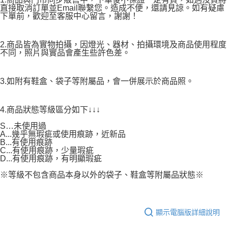
直接取消訂單並Email聯繫您。造成不便，還請見諒。如有疑慮
下單前，歡迎至客服中心留言，謝謝！
2.商品皆為實物拍攝，因燈光、器材、拍攝環境及商品使用程度
不同，照片與實品會產生些許色差。
3.如附有鞋盒、袋子等附屬品，會一併展示於商品照。
4.商品狀態等級區分如下↓↓↓
S…未使用過
A...幾乎無瑕疵或使用痕跡，近新品
B...有使用痕跡
C...有使用痕跡，少量瑕疵
D...有使用痕跡，有明顯瑕疵
※等級不包含商品本身以外的袋子、鞋盒等附屬品狀態※
顯示電腦版詳細說明