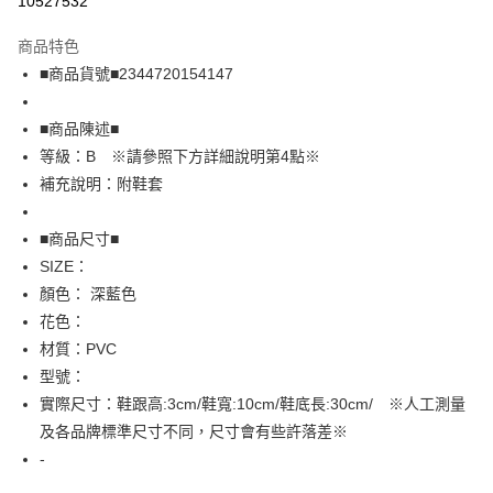
10527532
LINE Pay
商品特色
Apple Pay
■商品貨號■2344720154147
街口支付
■商品陳述■
悠遊付
等級：B ※請參照下方詳細說明第4點※
補充說明：附鞋套
全盈+PAY
AFTEE先享後付
■商品尺寸■
相關說明
SIZE：
【關於「AFTEE先享後付」】
顏色： 深藍色
AFTEE先享後付是「在收到商品之後才付款」的支付方式。 讓您購物簡單
運送方式
花色：
便利好安心！
１．簡單：不需註冊會員、不需綁卡、不需儲值。
全家取貨付款
材質：PVC
２．便利：只要手機號碼，簡訊認證，即可結帳。
型號：
免運費
３．安心：先確認商品／服務後，再付款。
實際尺寸：鞋跟高:3cm/鞋寬:10cm/鞋底長:30cm/ ※人工測量
付款後全家取貨
【「AFTEE先享後付」結帳流程】
及各品牌標準尺寸不同，尺寸會有些許落差※
１．於結帳方式選擇「AFTEE先享後付」後，將跳轉至「AFTEE先享後付」
免運費
-
結帳頁面，進行簡訊認證並確認金額後，即可完成結帳。
２．訂單成立數日內，您將收到繳費通知簡訊。
7-11取貨付款