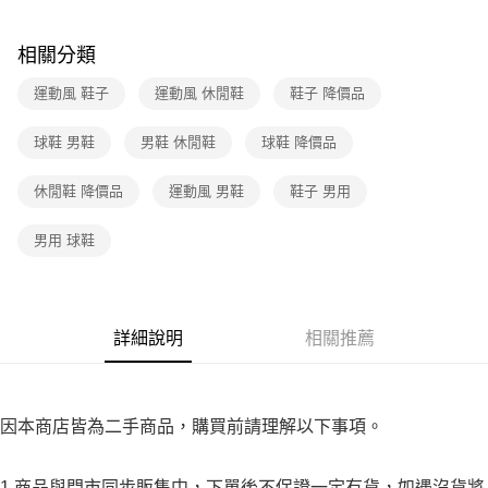
３．收到繳費通知簡訊後14天內，點擊此簡訊中的連結，可透過四大超商／
免運費
ATM／網路銀行／等多元方式進行付款，方視為交易完成。
※ 請注意：結帳手續完成當下不需立刻繳費，但若您需要取消訂單，請聯絡
相關分類
付款後7-11取貨
購買商品的店家。未經商家同意取消之訂單仍視為有效，需透過AFTEE先享
後付繳納相關費用。
運動風 鞋子
運動風 休閒鞋
鞋子 降價品
免運費
※ 交易是否成功請以「AFTEE先享後付 」之結帳頁面顯示為準，若有關於
是否繳費成功／繳費後需取消欲退款等相關疑問，請聯繫「AFTEE先享後付
宅配
球鞋 男鞋
男鞋 休閒鞋
球鞋 降價品
客戶支援中心」
https://netprotections.freshdesk.com/support/home
免運費
【注意事項】
休閒鞋 降價品
運動風 男鞋
鞋子 男用
１．透過由恩沛科技股份有限公司提供之「AFTEE先享後付」服務完成之交
易，需依本服務之必要範圍內提供個人資料，並將交易相關給付款項請求債
男用 球鞋
權轉讓予恩沛科技股份有限公司。
２．關於個人資料處理事宜，請瀏覽以下網址：
https://aftee.tw/terms/#terms3
３．未成年的使用者請事先徵得法定代理人或監護人之同意方可使用
「AFTEE先享後付」，若未經同意申辦者引起之損失，本公司不負相關責
詳細說明
相關推薦
任。
４．使用「AFTEE先享後付」時，將依據個別帳號之用戶狀況，依本公司即
時審查核予不同之上限額度；若仍有額度不足之情形，本公司將視審查結果
請求用戶進行身份認證。
５．嚴禁一人註冊多個帳號或使用他人資訊註冊。若發現惡意使用之情形，
因本商店皆為二手商品，購買前請理解以下事項。
恩沛科技股份有限公司將有權停止該用戶之使用額度並採取法律行動。
1.商品與門市同步販售中，下單後不保證一定有貨，如遇沒貨將