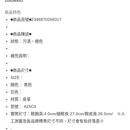
10534451
LINE Pay
商品特色
Apple Pay
■商品貨號■2346870258317
街口支付
■商品陳述■
悠遊付
狀態：污漬，褪色
全盈+PAY
補充說明：
AFTEE先享後付
相關說明
■商品尺寸■
【關於「AFTEE先享後付」】
SIZE：
AFTEE先享後付是「在收到商品之後才付款」的支付方式。 讓您購物簡單
運送方式
顏色： 黑色
便利好安心！
１．簡單：不需註冊會員、不需綁卡、不需儲值。
全家取貨付款
花色：
２．便利：只要手機號碼，簡訊認證，即可結帳。
材質：皮革
免運費
３．安心：先確認商品／服務後，再付款。
型號： A25C4
付款後全家取貨
【「AFTEE先享後付」結帳流程】
實際尺寸：鞋跟高:4.0cm/總鞋長:27.0cm/鞋底長:26.0cm/ ※人
１．於結帳方式選擇「AFTEE先享後付」後，將跳轉至「AFTEE先享後付」
免運費
工測量及各品牌標準尺寸不同，尺寸會有些許落差※
結帳頁面，進行簡訊認證並確認金額後，即可完成結帳。
２．訂單成立數日內，您將收到繳費通知簡訊。
-
7-11取貨付款