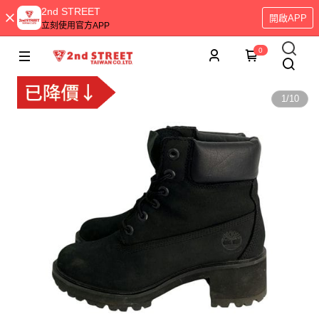
2nd STREET
開啟APP
立刻使用官方APP
0
1
/
10