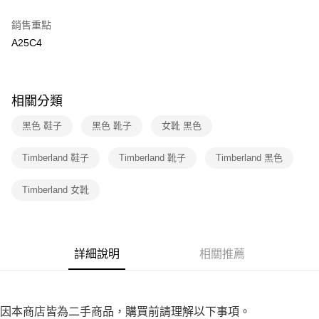
３．收到繳費通知簡訊後14天內，點擊此簡訊中的連結，可透過四大超商／
免運費
ATM／網路銀行／等多元方式進行付款，方視為交易完成。
銷售重點
※ 請注意：結帳手續完成當下不需立刻繳費，但若您需要取消訂單，請聯絡
A25C4
付款後7-11取貨
購買商品的店家。未經商家同意取消之訂單仍視為有效，需透過AFTEE先享
後付繳納相關費用。
免運費
※ 交易是否成功請以「AFTEE先享後付 」之結帳頁面顯示為準，若有關於
是否繳費成功／繳費後需取消欲退款等相關疑問，請聯繫「AFTEE先享後付
宅配
客戶支援中心」
https://netprotections.freshdesk.com/support/home
相關分類
免運費
【注意事項】
黑色 鞋子
黑色 靴子
女靴 黑色
１．透過由恩沛科技股份有限公司提供之「AFTEE先享後付」服務完成之交
易，需依本服務之必要範圍內提供個人資料，並將交易相關給付款項請求債
Timberland 鞋子
Timberland 靴子
Timberland 黑色
權轉讓予恩沛科技股份有限公司。
２．關於個人資料處理事宜，請瀏覽以下網址：
https://aftee.tw/terms/#terms3
Timberland 女靴
３．未成年的使用者請事先徵得法定代理人或監護人之同意方可使用
「AFTEE先享後付」，若未經同意申辦者引起之損失，本公司不負相關責
任。
４．使用「AFTEE先享後付」時，將依據個別帳號之用戶狀況，依本公司即
時審查核予不同之上限額度；若仍有額度不足之情形，本公司將視審查結果
詳細說明
相關推薦
請求用戶進行身份認證。
５．嚴禁一人註冊多個帳號或使用他人資訊註冊。若發現惡意使用之情形，
恩沛科技股份有限公司將有權停止該用戶之使用額度並採取法律行動。
因本商店皆為二手商品，購買前請理解以下事項。