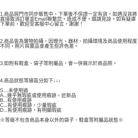
1.商品與門市同步販售中，下單後不保證一定有貨，如遇沒貨將
直接取消訂單並Email聯繫您。造成不便，還請見諒。如有疑慮
下單前，歡迎至客服中心留言，謝謝！
2.商品皆為實物拍攝，因燈光、器材、拍攝環境及商品使用程度
不同，照片與實品會產生些許色差。
3.如附有鞋盒、袋子等附屬品，會一併展示於商品照。
4.商品狀態等級區分如下↓↓↓
S…未使用過
A...幾乎無瑕疵或使用痕跡，近新品
B...有使用痕跡
C...有使用痕跡，少量瑕疵
D...有使用痕跡，有明顯瑕疵
※等級不包含商品本身以外的袋子、鞋盒等附屬品狀態※