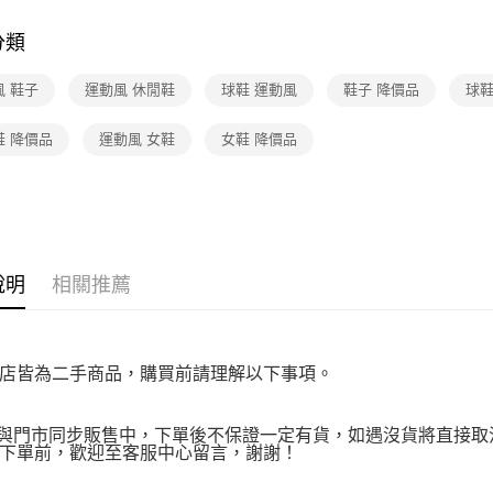
★降價專區⬇M
【注意事
免運費
１．透過由
分類
交易，需
求債權轉
風 鞋子
運動風 休閒鞋
球鞋 運動風
鞋子 降價品
球鞋
２．關於
https://aft
３．未成
鞋 降價品
運動風 女鞋
女鞋 降價品
「AFTE
任。
４．使用「
即時審查
結果請求
５．嚴禁
形，恩沛
說明
相關推薦
動。
店皆為二手商品，購買前請理解以下事項。
品與門市同步販售中，下單後不保證一定有貨，如遇沒貨將直接取消
下單前，歡迎至客服中心留言，謝謝！