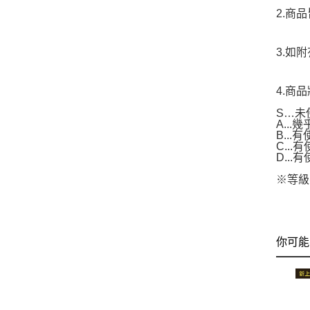
2.商
3.如
4.商
S…未
A..
B...
C..
D..
※等級
你可能