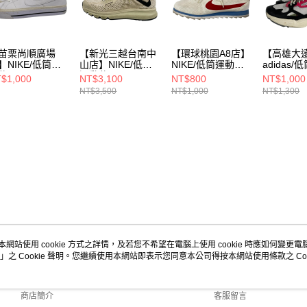
苗栗尚順廣場
【新光三越台南中
【環球桃園A8店】
【高雄大
】NIKE/低筒運
山店】NIKE/低筒
NIKE/低筒運動休
adidas
休閒
運動休閒
閒
閒
$1,000
NT$3,100
NT$800
NT$1,000
25.5cm/DH316
鞋/25.5cm/DM644
鞋/25.5cm/844893
鞋/25.5cm
NT$3,500
NT$1,000
NT$1,300
101
7-200
-106
6
本網站使用 cookie 方式之詳情，及若您不希望在電腦上使用 cookie 時應如何變更電腦的
」之 Cookie 聲明。您繼續使用本網站即表示您同意本公司得按本網站使用條款之 Coo
關於我們
客服資訊
品牌故事
購物說明
商店簡介
客服留言