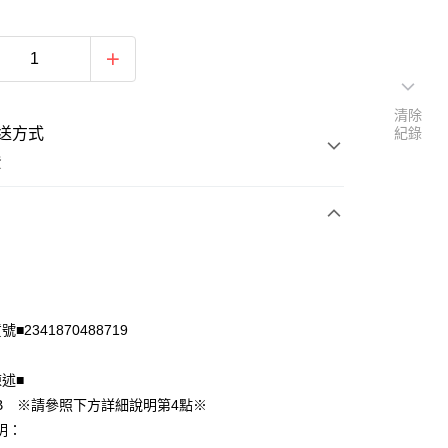
清除
送方式
紀錄
費
次付款
付款
■2341870488719
陳述■
B ※請參照下方詳細說明第4點※
明：