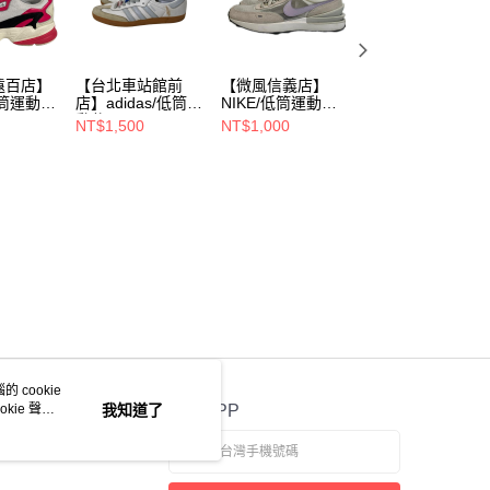
遠百店】
【台北車站館前
【微風信義店】
【汐止遠雄店】
/低筒運動休
店】adidas/低筒運
NIKE/低筒運動休
NIKE/低筒運動休
動休閒
閒
閒
NT$1,500
NT$1,000
NT$2,500
/EG992
鞋/25.5cm/IE0877
鞋/25.5cm/DC253
鞋/25.5cm/DH69
3-101
7-161
 cookie
kie 聲明
我知道了
官方APP