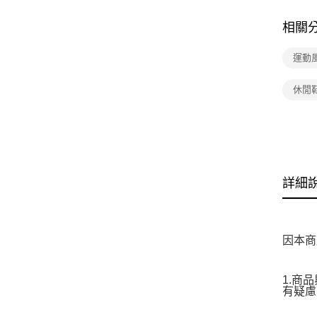
相關
運動
休閒
詳細
因本商
1.商
有疑慮