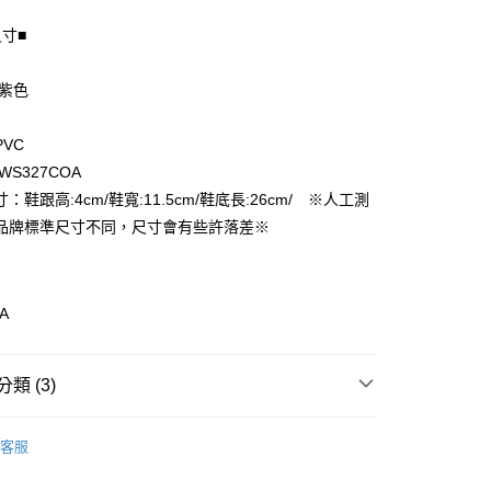
尺寸■
享後付
 紫色
FTEE先享後付」】
先享後付是「在收到商品之後才付款」的支付方式。 讓您購物簡單
VC
心！
WS327COA
：不需註冊會員、不需綁卡、不需儲值。
：只要手機號碼，簡訊認證，即可結帳。
：鞋跟高:4cm/鞋寬:11.5cm/鞋底長:26cm/ ※人工測
付款
：先確認商品／服務後，再付款。
品牌標準尺寸不同，尺寸會有些許落差※
EE先享後付」結帳流程】
家取貨
方式選擇「AFTEE先享後付」後，將跳轉至「AFTEE先享後
頁面，進行簡訊認證並確認金額後，即可完成結帳。
成立數日內，您將收到繳費通知簡訊。
A
費通知簡訊後14天內，點擊此簡訊中的連結，可透過四大超商
付款
網路銀行／等多元方式進行付款，方視為交易完成。
：結帳手續完成當下不需立刻繳費，但若您需要取消訂單，請聯
類 (3)
的店家。未經商家同意取消之訂單仍視為有效，需透過AFTEE
繳納相關費用。
1取貨
女用｜運動鞋
否成功請以「AFTEE先享後付 」之結帳頁面顯示為準，若有關於
客服
功／繳費後需取消欲退款等相關疑問，請聯繫「AFTEE先享後
品
援中心」
https://netprotections.freshdesk.com/support/home