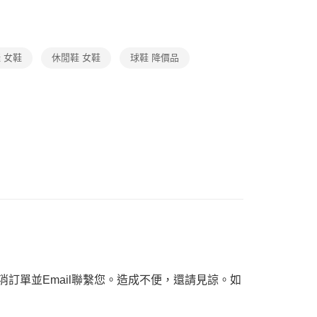
ax 50% off
項】
恩沛科技股份有限公司提供之「AFTEE先享後付」服務完成之
依本服務之必要範圍內提供個人資料，並將交易相關給付款項請
讓予恩沛科技股份有限公司。
 女鞋
休閒鞋 女鞋
球鞋 降價品
個人資料處理事宜，請瀏覽以下網址：
ee.tw/terms/#terms3
年的使用者請事先徵得法定代理人或監護人之同意方可使用
E先享後付」，若未經同意申辦者引起之損失，本公司不負相關責
AFTEE先享後付」時，將依據個別帳號之用戶狀況，依本公司
核予不同之上限額度；若仍有額度不足之情形，本公司將視審查
用戶進行身份認證。
一人註冊多個帳號或使用他人資訊註冊。若發現惡意使用之情
科技股份有限公司將有權停止該用戶之使用額度並採取法律行
訂單並Email聯繫您。造成不便，還請見諒。如