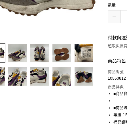
數量
付款與運
超取免運
付款方式
商品特色
信用卡一
商品編號
10550812
超商取貨
商品特色
LINE Pay
■商品貨號
Apple Pay
■商品
街口支付
等級：
補充說
悠遊付