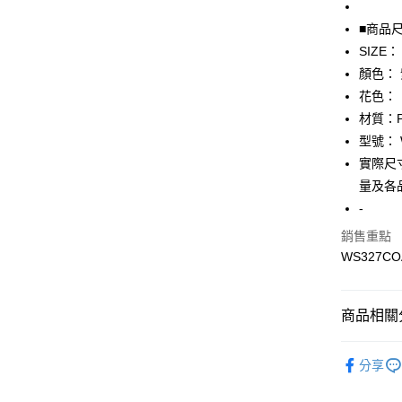
全盈+PAY
■商品
SIZE：
AFTEE先
顏色：
相關說明
【關於「A
花色：
AFTEE
材質：P
便利好安
運送方式
型號： 
１．簡單
２．便利
實際尺寸
全家取貨
３．安心
量及各
免運費
【「AFT
-
付款後全
１．於結帳
銷售重點
付」結帳
免運費
２．訂單
WS327CO
３．收到繳
7-11取貨
／ATM／
免運費
※ 請注意
商品相關分
絡購買商品
先享後付
付款後7-1
▎鞋子
※ 交易是
免運費
分享
是否繳費成
★全部商
付客戶支
宅配