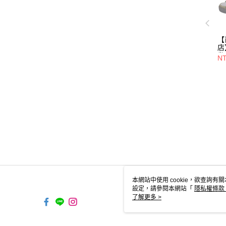
【
店
動
NT
鞋/
1-
本網站中使用 cookie，欲查詢有關
設定，請參閱本網站「
隱私權條款
使用 cookie。
了解更多 >