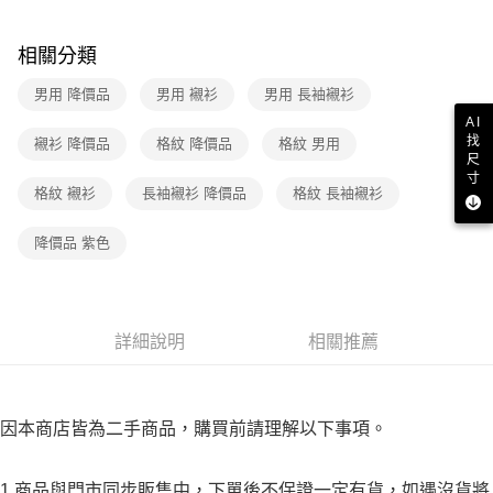
３．收到繳費通知簡訊後14天內，點擊此簡訊中的連結，可透過四大超商／
免運費
ATM／網路銀行／等多元方式進行付款，方視為交易完成。
※ 請注意：結帳手續完成當下不需立刻繳費，但若您需要取消訂單，請聯絡
相關分類
付款後7-11取貨
購買商品的店家。未經商家同意取消之訂單仍視為有效，需透過AFTEE先享
後付繳納相關費用。
男用 降價品
男用 襯衫
男用 長袖襯衫
免運費
※ 交易是否成功請以「AFTEE先享後付 」之結帳頁面顯示為準，若有關於
AI
是否繳費成功／繳費後需取消欲退款等相關疑問，請聯繫「AFTEE先享後付
宅配
找
襯衫 降價品
格紋 降價品
格紋 男用
客戶支援中心」
https://netprotections.freshdesk.com/support/home
尺
免運費
寸
【注意事項】
格紋 襯衫
長袖襯衫 降價品
格紋 長袖襯衫
１．透過由恩沛科技股份有限公司提供之「AFTEE先享後付」服務完成之交
易，需依本服務之必要範圍內提供個人資料，並將交易相關給付款項請求債
降價品 紫色
權轉讓予恩沛科技股份有限公司。
２．關於個人資料處理事宜，請瀏覽以下網址：
https://aftee.tw/terms/#terms3
３．未成年的使用者請事先徵得法定代理人或監護人之同意方可使用
「AFTEE先享後付」，若未經同意申辦者引起之損失，本公司不負相關責
詳細說明
相關推薦
任。
４．使用「AFTEE先享後付」時，將依據個別帳號之用戶狀況，依本公司即
時審查核予不同之上限額度；若仍有額度不足之情形，本公司將視審查結果
請求用戶進行身份認證。
５．嚴禁一人註冊多個帳號或使用他人資訊註冊。若發現惡意使用之情形，
因本商店皆為二手商品，購買前請理解以下事項。
恩沛科技股份有限公司將有權停止該用戶之使用額度並採取法律行動。
1.商品與門市同步販售中，下單後不保證一定有貨，如遇沒貨將