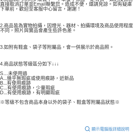
直接取消訂單並Email聯繫您。造成不便，還請見諒。如有疑慮
下單前，歡迎至客服中心留言，謝謝！
2.商品皆為實物拍攝，因燈光、器材、拍攝環境及商品使用程度
不同，照片與實品會產生些許色差。
3.如附有鞋盒、袋子等附屬品，會一併展示於商品照。
4.商品狀態等級區分如下↓↓↓
S…未使用過
A...幾乎無瑕疵或使用痕跡，近新品
B...有使用痕跡
C...有使用痕跡，少量瑕疵
D...有使用痕跡，有明顯瑕疵
※等級不包含商品本身以外的袋子、鞋盒等附屬品狀態※
顯示電腦版詳細說明