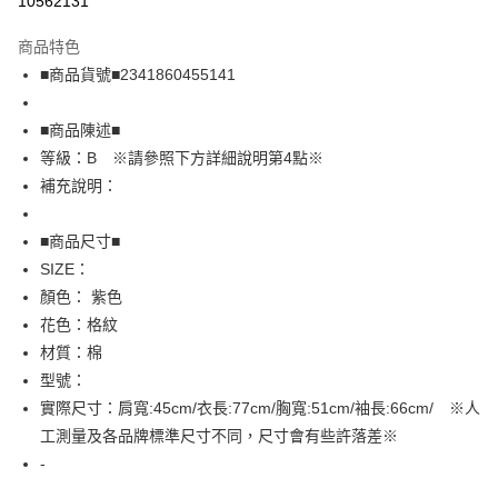
10562131
LINE Pay
商品特色
Apple Pay
■商品貨號■2341860455141
街口支付
■商品陳述■
悠遊付
等級：B ※請參照下方詳細說明第4點※
補充說明：
全盈+PAY
AFTEE先享後付
■商品尺寸■
相關說明
SIZE：
【關於「AFTEE先享後付」】
顏色： 紫色
AFTEE先享後付是「在收到商品之後才付款」的支付方式。 讓您購物簡單
運送方式
花色：格紋
便利好安心！
１．簡單：不需註冊會員、不需綁卡、不需儲值。
全家取貨付款
材質：棉
２．便利：只要手機號碼，簡訊認證，即可結帳。
型號：
免運費
３．安心：先確認商品／服務後，再付款。
實際尺寸：肩寬:45cm/衣長:77cm/胸寬:51cm/袖長:66cm/ ※人
付款後全家取貨
【「AFTEE先享後付」結帳流程】
工測量及各品牌標準尺寸不同，尺寸會有些許落差※
１．於結帳方式選擇「AFTEE先享後付」後，將跳轉至「AFTEE先享後付」
免運費
-
結帳頁面，進行簡訊認證並確認金額後，即可完成結帳。
２．訂單成立數日內，您將收到繳費通知簡訊。
7-11取貨付款