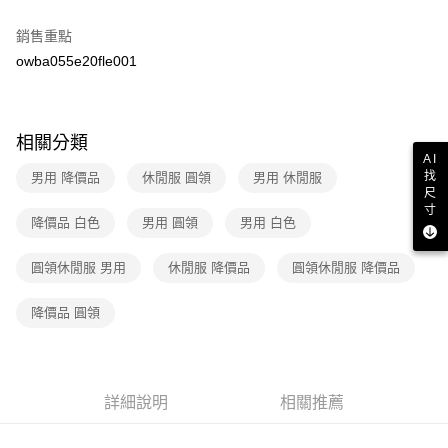
２．訂單成立數日內，您將收到繳費通知簡訊。
7-11取貨付款
３．收到繳費通知簡訊後14天內，點擊此簡訊中的連結，可透過四大超商／
銷售重點
免運費
ATM／網路銀行／等多元方式進行付款，方視為交易完成。
owba055e20fle001
※ 請注意：結帳手續完成當下不需立刻繳費，但若您需要取消訂單，請聯絡
付款後7-11取貨
購買商品的店家。未經商家同意取消之訂單仍視為有效，需透過AFTEE先享
後付繳納相關費用。
免運費
※ 交易是否成功請以「AFTEE先享後付 」之結帳頁面顯示為準，若有關於
相關分類
是否繳費成功／繳費後需取消欲退款等相關疑問，請聯繫「AFTEE先享後付
宅配
AI
客戶支援中心」
https://netprotections.freshdesk.com/support/home
找
免運費
男用 降價品
休閒服 圓領
男用 休閒服
尺
【注意事項】
寸
１．透過由恩沛科技股份有限公司提供之「AFTEE先享後付」服務完成之交
降價品 白色
男用 圓領
男用 白色
易，需依本服務之必要範圍內提供個人資料，並將交易相關給付款項請求債
權轉讓予恩沛科技股份有限公司。
２．關於個人資料處理事宜，請瀏覽以下網址：
圓領休閒服 男用
休閒服 降價品
圓領休閒服 降價品
https://aftee.tw/terms/#terms3
３．未成年的使用者請事先徵得法定代理人或監護人之同意方可使用
降價品 圓領
「AFTEE先享後付」，若未經同意申辦者引起之損失，本公司不負相關責
任。
４．使用「AFTEE先享後付」時，將依據個別帳號之用戶狀況，依本公司即
時審查核予不同之上限額度；若仍有額度不足之情形，本公司將視審查結果
請求用戶進行身份認證。
詳細說明
相關推薦
５．嚴禁一人註冊多個帳號或使用他人資訊註冊。若發現惡意使用之情形，
恩沛科技股份有限公司將有權停止該用戶之使用額度並採取法律行動。