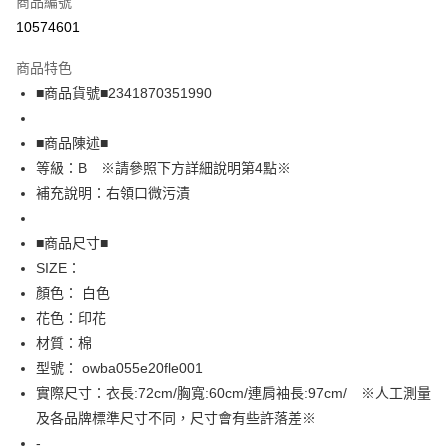
商品編號
超商取貨付款
10574601
LINE Pay
商品特色
Apple Pay
■商品貨號■2341870351990
街口支付
■商品陳述■
悠遊付
等級：B ※請參照下方詳細說明第4點※
補充說明：右領口微污漬
全盈+PAY
AFTEE先享後付
■商品尺寸■
相關說明
SIZE：
【關於「AFTEE先享後付」】
顏色： 白色
AFTEE先享後付是「在收到商品之後才付款」的支付方式。 讓您購物簡單
運送方式
花色：印花
便利好安心！
１．簡單：不需註冊會員、不需綁卡、不需儲值。
全家取貨付款
材質：棉
２．便利：只要手機號碼，簡訊認證，即可結帳。
型號： owba055e20fle001
免運費
３．安心：先確認商品／服務後，再付款。
實際尺寸：衣長:72cm/胸寬:60cm/連肩袖長:97cm/ ※人工測量
付款後全家取貨
【「AFTEE先享後付」結帳流程】
及各品牌標準尺寸不同，尺寸會有些許落差※
１．於結帳方式選擇「AFTEE先享後付」後，將跳轉至「AFTEE先享後付」
免運費
-
結帳頁面，進行簡訊認證並確認金額後，即可完成結帳。