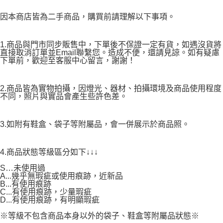
因本商店皆為二手商品，購買前請理解以下事項。
1.商品與門市同步販售中，下單後不保證一定有貨，如遇沒貨將
直接取消訂單並Email聯繫您。造成不便，還請見諒。如有疑慮
下單前，歡迎至客服中心留言，謝謝！
2.商品皆為實物拍攝，因燈光、器材、拍攝環境及商品使用程度
不同，照片與實品會產生些許色差。
3.如附有鞋盒、袋子等附屬品，會一併展示於商品照。
4.商品狀態等級區分如下↓↓↓
S…未使用過
A...幾乎無瑕疵或使用痕跡，近新品
B...有使用痕跡
C...有使用痕跡，少量瑕疵
D...有使用痕跡，有明顯瑕疵
※等級不包含商品本身以外的袋子、鞋盒等附屬品狀態※