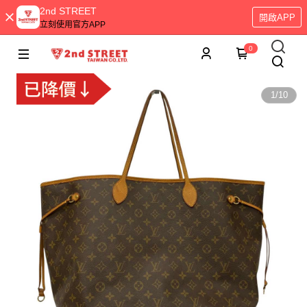
2nd STREET
開啟APP
立刻使用官方APP
0
1
/
10