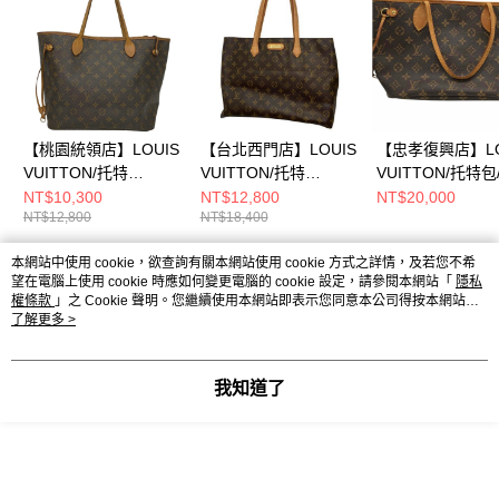
【桃園統領店】LOUIS
【台北西門店】LOUIS
【忠孝復興店】LO
VUITTON/托特
VUITTON/托特
VUITTON/托特包/
包//M40155
包//CA2100
NT$10,300
NT$12,800
NT$20,000
NT$12,800
NT$18,400
本網站中使用 cookie，欲查詢有關本網站使用 cookie 方式之詳情，及若您不希
熱門標籤
望在電腦上使用 cookie 時應如何變更電腦的 cookie 設定，請參閱本網站「
隱私
權條款
」之 Cookie 聲明。您繼續使用本網站即表示您同意本公司得按本網站使
用條款之 Cookie 聲明使用 cookie。
了解更多 >
我知道了