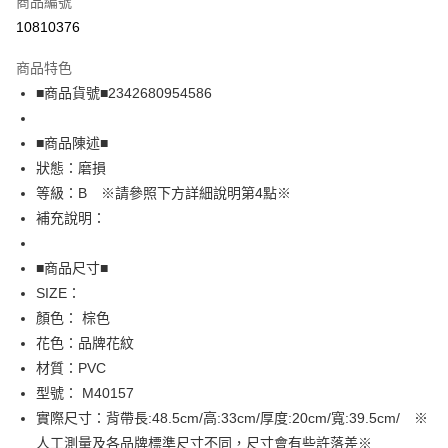
商品編號
超商取貨付款
10810376
LINE Pay
商品特色
Apple Pay
■商品貨號■2342680954586
街口支付
■商品陳述■
悠遊付
狀態：磨損
等級：B ※請參照下方詳細說明第4點※
全盈+PAY
補充說明：
AFTEE先享後付
相關說明
■商品尺寸■
【關於「AFTEE先享後付」】
SIZE：
AFTEE先享後付是「在收到商品之後才付款」的支付方式。 讓您購物簡單
運送方式
顏色： 棕色
便利好安心！
１．簡單：不需註冊會員、不需綁卡、不需儲值。
全家取貨付款
花色：品牌花紋
２．便利：只要手機號碼，簡訊認證，即可結帳。
材質：PVC
免運費
３．安心：先確認商品／服務後，再付款。
型號： M40157
付款後全家取貨
【「AFTEE先享後付」結帳流程】
實際尺寸：背帶長:48.5cm/高:33cm/厚度:20cm/寬:39.5cm/ ※
１．於結帳方式選擇「AFTEE先享後付」後，將跳轉至「AFTEE先享後付」
免運費
人工測量及各品牌標準尺寸不同，尺寸會有些許落差※
結帳頁面，進行簡訊認證並確認金額後，即可完成結帳。