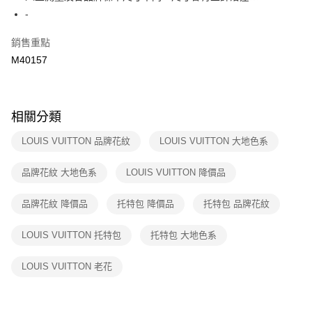
２．訂單成立數日內，您將收到繳費通知簡訊。
-
7-11取貨付款
３．收到繳費通知簡訊後14天內，點擊此簡訊中的連結，可透過四大超商／
免運費
ATM／網路銀行／等多元方式進行付款，方視為交易完成。
銷售重點
※ 請注意：結帳手續完成當下不需立刻繳費，但若您需要取消訂單，請聯絡
M40157
付款後7-11取貨
購買商品的店家。未經商家同意取消之訂單仍視為有效，需透過AFTEE先享
後付繳納相關費用。
免運費
※ 交易是否成功請以「AFTEE先享後付 」之結帳頁面顯示為準，若有關於
是否繳費成功／繳費後需取消欲退款等相關疑問，請聯繫「AFTEE先享後付
宅配
客戶支援中心」
https://netprotections.freshdesk.com/support/home
相關分類
免運費
【注意事項】
LOUIS VUITTON 品牌花紋
LOUIS VUITTON 大地色系
１．透過由恩沛科技股份有限公司提供之「AFTEE先享後付」服務完成之交
海外宅配
查看運費
易，需依本服務之必要範圍內提供個人資料，並將交易相關給付款項請求債
品牌花紋 大地色系
LOUIS VUITTON 降價品
權轉讓予恩沛科技股份有限公司。
２．關於個人資料處理事宜，請瀏覽以下網址：
https://aftee.tw/terms/#terms3
品牌花紋 降價品
托特包 降價品
托特包 品牌花紋
３．未成年的使用者請事先徵得法定代理人或監護人之同意方可使用
「AFTEE先享後付」，若未經同意申辦者引起之損失，本公司不負相關責
LOUIS VUITTON 托特包
托特包 大地色系
任。
４．使用「AFTEE先享後付」時，將依據個別帳號之用戶狀況，依本公司即
時審查核予不同之上限額度；若仍有額度不足之情形，本公司將視審查結果
LOUIS VUITTON 老花
請求用戶進行身份認證。
５．嚴禁一人註冊多個帳號或使用他人資訊註冊。若發現惡意使用之情形，
恩沛科技股份有限公司將有權停止該用戶之使用額度並採取法律行動。