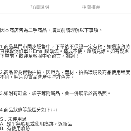
詳細說明
相關推薦
因本商店皆為二手商品，購買前請理解以下事項。
1.商品與門市同步販售中，下單後不保證一定有貨，如遇沒貨將
直接取消訂單並Email聯繫您。造成不便，還請見諒。如有疑慮
下單前，歡迎至客服中心留言，謝謝！
2.商品皆為實物拍攝，因燈光、器材、拍攝環境及商品使用程度
不同，照片與實品會產生些許色差。
3.如附有鞋盒、袋子等附屬品，會一併展示於商品照。
4.商品狀態等級區分如下↓↓↓
S…未使用過
A...幾乎無瑕疵或使用痕跡，近新品
B...有使用痕跡