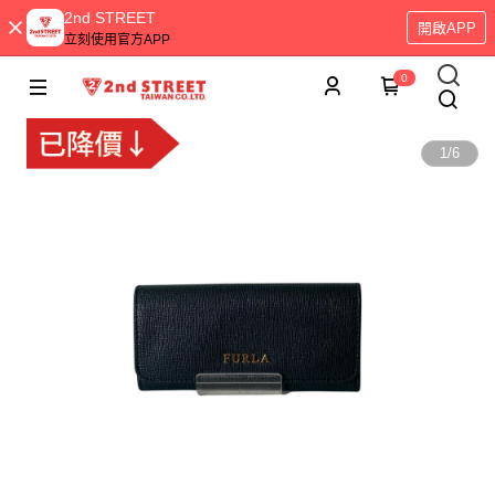
2nd STREET
開啟APP
立刻使用官方APP
0
1
/
6