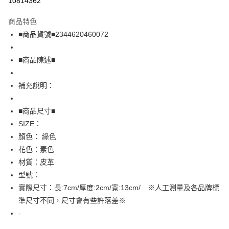
10814362
LINE Pay
商品特色
Apple Pay
■商品貨號■2344620460072
街口支付
■商品陳述■
悠遊付
補充說明：
全盈+PAY
AFTEE先享後付
■商品尺寸■
相關說明
SIZE：
【關於「AFTEE先享後付」】
顏色： 綠色
AFTEE先享後付是「在收到商品之後才付款」的支付方式。 讓您購物簡單
運送方式
花色：素色
便利好安心！
１．簡單：不需註冊會員、不需綁卡、不需儲值。
全家取貨付款
材質：皮革
２．便利：只要手機號碼，簡訊認證，即可結帳。
型號：
免運費
３．安心：先確認商品／服務後，再付款。
實際尺寸：長:7cm/厚度:2cm/寬:13cm/ ※人工測量及各品牌標
付款後全家取貨
【「AFTEE先享後付」結帳流程】
準尺寸不同，尺寸會有些許落差※
１．於結帳方式選擇「AFTEE先享後付」後，將跳轉至「AFTEE先享後付」
免運費
-
結帳頁面，進行簡訊認證並確認金額後，即可完成結帳。
２．訂單成立數日內，您將收到繳費通知簡訊。
7-11取貨付款