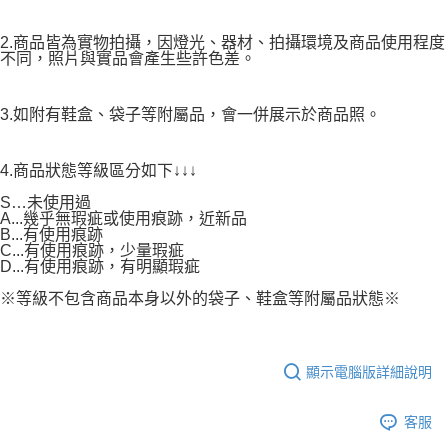
2.商品皆為實物拍攝，因燈光、器材、拍攝環境及商品使用程度
不同，照片與實品會產生些許色差。
3.如附有鞋盒、袋子等附屬品，會一併展示於商品照。
4.商品狀態等級區分如下↓↓↓
S…未使用過
A...幾乎無瑕疵或使用痕跡，近新品
B...有使用痕跡
C...有使用痕跡，少量瑕疵
D...有使用痕跡，有明顯瑕疵
※等級不包含商品本身以外的袋子、鞋盒等附屬品狀態※
顯示電腦版詳細說明
客服