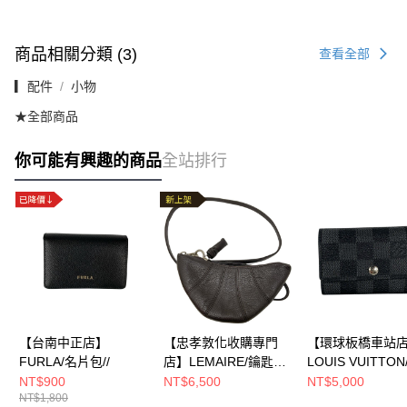
商品相關分類 (3)
查看全部
▎配件
小物
★全部商品
你可能有興趣的商品
全站排行
【台南中正店】
【忠孝敦化收購專門
【環球板橋車站
FURLA/名片包//
店】LEMAIRE/鑰匙
LOUIS VUITTO
包//
包//N62662
NT$900
NT$6,500
NT$5,000
NT$1,800