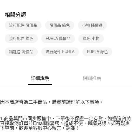
３．收到繳費通知簡訊後14天內，點擊此簡訊中的連結，可透過四大超商／
免運費
ATM／網路銀行／等多元方式進行付款，方視為交易完成。
※ 請注意：結帳手續完成當下不需立刻繳費，但若您需要取消訂單，請聯絡
相關分類
付款後7-11取貨
購買商品的店家。未經商家同意取消之訂單仍視為有效，需透過AFTEE先享
後付繳納相關費用。
流行配件 降價品
降價品 綠色
小物 降價品
免運費
※ 交易是否成功請以「AFTEE先享後付 」之結帳頁面顯示為準，若有關於
是否繳費成功／繳費後需取消欲退款等相關疑問，請聯繫「AFTEE先享後付
宅配
流行配件 綠色
FURLA 降價品
綠色 小物
客戶支援中心」
https://netprotections.freshdesk.com/support/home
免運費
【注意事項】
鑰匙包 降價品
流行配件 FURLA
FURLA 綠色
１．透過由恩沛科技股份有限公司提供之「AFTEE先享後付」服務完成之交
易，需依本服務之必要範圍內提供個人資料，並將交易相關給付款項請求債
權轉讓予恩沛科技股份有限公司。
２．關於個人資料處理事宜，請瀏覽以下網址：
https://aftee.tw/terms/#terms3
詳細說明
相關推薦
３．未成年的使用者請事先徵得法定代理人或監護人之同意方可使用
「AFTEE先享後付」，若未經同意申辦者引起之損失，本公司不負相關責
任。
４．使用「AFTEE先享後付」時，將依據個別帳號之用戶狀況，依本公司即
因本商店皆為二手商品，購買前請理解以下事項。
時審查核予不同之上限額度；若仍有額度不足之情形，本公司將視審查結果
請求用戶進行身份認證。
５．嚴禁一人註冊多個帳號或使用他人資訊註冊。若發現惡意使用之情形，
1.商品與門市同步販售中，下單後不保證一定有貨，如遇沒貨將
恩沛科技股份有限公司將有權停止該用戶之使用額度並採取法律行動。
直接取消訂單並Email聯繫您。造成不便，還請見諒。如有疑慮
下單前，歡迎至客服中心留言，謝謝！