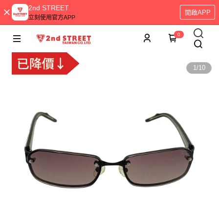
2nd STREET
開啟APP
立刻使用官方APP
0
1
/
10