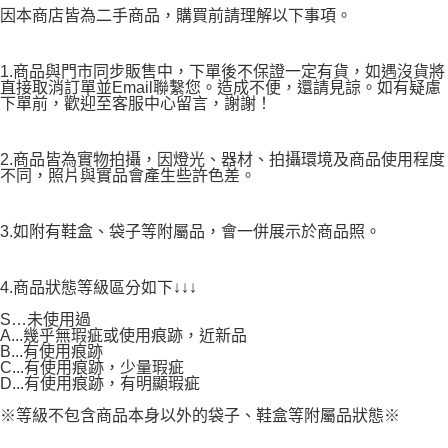
因本商店皆為二手商品，購買前請理解以下事項。
1.商品與門市同步販售中，下單後不保證一定有貨，如遇沒貨將
直接取消訂單並Email聯繫您。造成不便，還請見諒。如有疑慮
下單前，歡迎至客服中心留言，謝謝！
2.商品皆為實物拍攝，因燈光、器材、拍攝環境及商品使用程度
不同，照片與實品會產生些許色差。
3.如附有鞋盒、袋子等附屬品，會一併展示於商品照。
4.商品狀態等級區分如下↓↓↓
S…未使用過
A...幾乎無瑕疵或使用痕跡，近新品
B...有使用痕跡
C...有使用痕跡，少量瑕疵
D...有使用痕跡，有明顯瑕疵
※等級不包含商品本身以外的袋子、鞋盒等附屬品狀態※