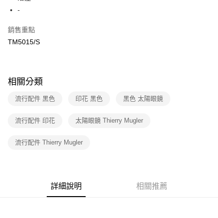
２．訂單成立數日內，您將收到繳費通知簡訊。
-
7-11取貨付款
３．收到繳費通知簡訊後14天內，點擊此簡訊中的連結，可透過四大超商／
免運費
ATM／網路銀行／等多元方式進行付款，方視為交易完成。
銷售重點
※ 請注意：結帳手續完成當下不需立刻繳費，但若您需要取消訂單，請聯絡
TM5015/S
付款後7-11取貨
購買商品的店家。未經商家同意取消之訂單仍視為有效，需透過AFTEE先享
後付繳納相關費用。
免運費
※ 交易是否成功請以「AFTEE先享後付 」之結帳頁面顯示為準，若有關於
是否繳費成功／繳費後需取消欲退款等相關疑問，請聯繫「AFTEE先享後付
宅配
客戶支援中心」
https://netprotections.freshdesk.com/support/home
相關分類
免運費
【注意事項】
流行配件 黑色
印花 黑色
黑色 太陽眼鏡
１．透過由恩沛科技股份有限公司提供之「AFTEE先享後付」服務完成之交
易，需依本服務之必要範圍內提供個人資料，並將交易相關給付款項請求債
流行配件 印花
太陽眼鏡 Thierry Mugler
權轉讓予恩沛科技股份有限公司。
２．關於個人資料處理事宜，請瀏覽以下網址：
https://aftee.tw/terms/#terms3
流行配件 Thierry Mugler
３．未成年的使用者請事先徵得法定代理人或監護人之同意方可使用
「AFTEE先享後付」，若未經同意申辦者引起之損失，本公司不負相關責
任。
４．使用「AFTEE先享後付」時，將依據個別帳號之用戶狀況，依本公司即
時審查核予不同之上限額度；若仍有額度不足之情形，本公司將視審查結果
詳細說明
相關推薦
請求用戶進行身份認證。
５．嚴禁一人註冊多個帳號或使用他人資訊註冊。若發現惡意使用之情形，
恩沛科技股份有限公司將有權停止該用戶之使用額度並採取法律行動。