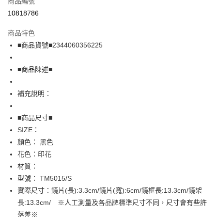
商品編號
超商取貨付款
10818786
LINE Pay
商品特色
Apple Pay
■商品貨號■2344060356225
街口支付
■商品陳述■
悠遊付
補充說明：
全盈+PAY
AFTEE先享後付
■商品尺寸■
相關說明
SIZE：
【關於「AFTEE先享後付」】
顏色： 黑色
AFTEE先享後付是「在收到商品之後才付款」的支付方式。 讓您購物簡單
運送方式
花色：印花
便利好安心！
１．簡單：不需註冊會員、不需綁卡、不需儲值。
全家取貨付款
材質：
２．便利：只要手機號碼，簡訊認證，即可結帳。
型號： TM5015/S
免運費
３．安心：先確認商品／服務後，再付款。
實際尺寸：鏡片(長):3.3cm/鏡片(寬):6cm/鏡框長:13.3cm/鏡架
付款後全家取貨
【「AFTEE先享後付」結帳流程】
長:13.3cm/ ※人工測量及各品牌標準尺寸不同，尺寸會有些許
１．於結帳方式選擇「AFTEE先享後付」後，將跳轉至「AFTEE先享後付」
免運費
落差※
結帳頁面，進行簡訊認證並確認金額後，即可完成結帳。