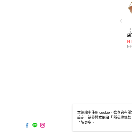
【
店
D
NT
鏡/
NT
40
本網站中使用 cookie，欲查詢有關
設定，請參閱本網站「
隱私權條款
使用 cookie。
了解更多 >