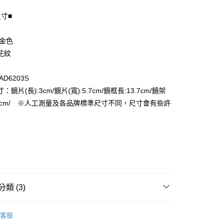
尺寸■
享後付
 金色
FTEE先享後付」】
花紋
先享後付是「在收到商品之後才付款」的支付方式。 讓您購物簡單
心！
AD6203S
：不需註冊會員、不需綁卡、不需儲值。
：只要手機號碼，簡訊認證，即可結帳。
：鏡片(長):3cm/鏡片(寬):5.7cm/鏡框長:13.7cm/鏡架
付款
：先確認商品／服務後，再付款。
3.3cm/ ※人工測量及各品牌標準尺寸不同，尺寸會有些許
EE先享後付」結帳流程】
家取貨
方式選擇「AFTEE先享後付」後，將跳轉至「AFTEE先享後
頁面，進行簡訊認證並確認金額後，即可完成結帳。
成立數日內，您將收到繳費通知簡訊。
費通知簡訊後14天內，點擊此簡訊中的連結，可透過四大超商
付款
網路銀行／等多元方式進行付款，方視為交易完成。
：結帳手續完成當下不需立刻繳費，但若您需要取消訂單，請聯
的店家。未經商家同意取消之訂單仍視為有效，需透過AFTEE
繳納相關費用。
1取貨
類 (3)
否成功請以「AFTEE先享後付 」之結帳頁面顯示為準，若有關於
功／繳費後需取消欲退款等相關疑問，請聯繫「AFTEE先享後
眼鏡
援中心」
https://netprotections.freshdesk.com/support/home
客服