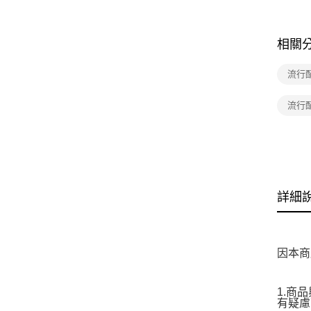
相關
流行
流行配
詳細
因本商
1.商
有疑慮