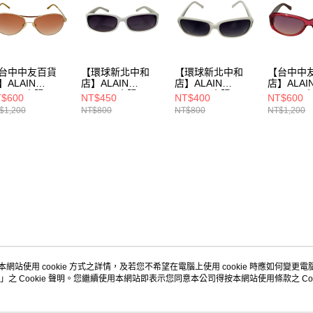
台中中友百貨
【環球新北中和
【環球新北中和
【台中中
】ALAIN
店】ALAIN
店】ALAIN
店】ALAI
ELON/太陽眼
DELON/太陽眼
DELON/太陽眼
DELON/
$600
NT$450
NT$400
NT$600
/AD6239S/234
鏡//ad5159
鏡//ad5189
鏡//AD51
$1,200
NT$800
NT$800
NT$1,200
60357383
本網站使用 cookie 方式之詳情，及若您不希望在電腦上使用 cookie 時應如何變更電腦的
」之 Cookie 聲明。您繼續使用本網站即表示您同意本公司得按本網站使用條款之 Coo
關於我們
客服資訊
品牌故事
購物說明