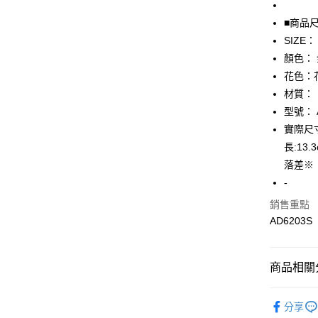
全盈+PAY
■商品
SIZE：
AFTEE先
顏色：
相關說明
【關於「A
花色：
AFTEE
材質：
便利好安
運送方式
型號： 
１．簡單
２．便利
實際尺寸
全家取貨
３．安心
長:1
免運費
【「AFT
落差※
付款後全
１．於結帳
-
付」結帳
免運費
２．訂單
銷售重點
３．收到繳
AD6203S
7-11取貨
／ATM／
免運費
※ 請注意
絡購買商品
先享後付
付款後7-1
商品相關分
※ 交易是
免運費
是否繳費成
▎配件
付客戶支
分享
宅配