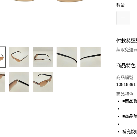
數量
付款與運
超取免運
付款方式
商品特色
信用卡一
商品編號
10818861
超商取貨
商品特色
LINE Pay
■商品貨號
Apple Pay
■商品
街口支付
補充說
悠遊付