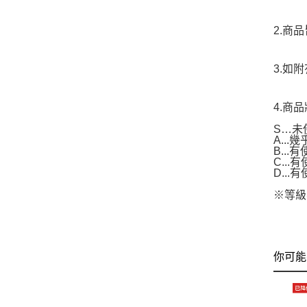
2.商
3.如
4.商
S…未
A..
B...
C..
D..
※等級
你可能