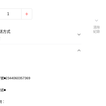
清除
送方式
紀錄
費
次付款
付款
■2344060357369
陳述■
明：