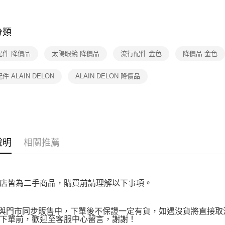
★全部商
【注意事
免運費
★降價專區⬇M
１．透過由
交易，需
分類
求債權轉
２．關於
配件 降價品
太陽眼鏡 降價品
流行配件 金色
降價品 金色
https://aft
３．未成
「AFTE
件 ALAIN DELON
ALAIN DELON 降價品
任。
４．使用「
即時審查
結果請求
５．嚴禁
形，恩沛
動。
說明
相關推薦
店皆為二手商品，購買前請理解以下事項。
品與門市同步販售中，下單後不保證一定有貨，如遇沒貨將直接取消
下單前，歡迎至客服中心留言，謝謝！