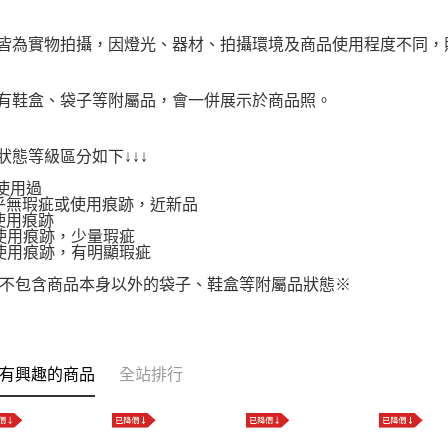
品皆為實物拍攝，因燈光、器材、拍攝環境及商品使用程度不同
附有鞋盒、袋子等附屬品，會一併展示於商品照。
品狀態等級區分如下↓↓↓
使用過
.幾乎無瑕疵或使用痕跡，近新品
有使用痕跡
.有使用痕跡，少量瑕疵
.有使用痕跡，有明顯瑕疵
不包含商品本身以外的袋子、鞋盒等附屬品狀態※
有興趣的商品
全站排行