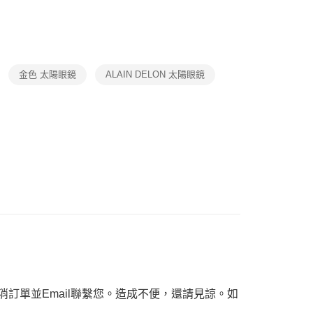
品
項】
ax 50% off
恩沛科技股份有限公司提供之「AFTEE先享後付」服務完成之
依本服務之必要範圍內提供個人資料，並將交易相關給付款項請
讓予恩沛科技股份有限公司。
個人資料處理事宜，請瀏覽以下網址：
ee.tw/terms/#terms3
金色 太陽眼鏡
ALAIN DELON 太陽眼鏡
年的使用者請事先徵得法定代理人或監護人之同意方可使用
E先享後付」，若未經同意申辦者引起之損失，本公司不負相關責
AFTEE先享後付」時，將依據個別帳號之用戶狀況，依本公司
核予不同之上限額度；若仍有額度不足之情形，本公司將視審查
用戶進行身份認證。
一人註冊多個帳號或使用他人資訊註冊。若發現惡意使用之情
科技股份有限公司將有權停止該用戶之使用額度並採取法律行
訂單並Email聯繫您。造成不便，還請見諒。如