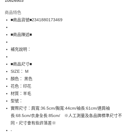
10826503
LINE Pay
商品特色
Apple Pay
■商品貨號■2341880173469
街口支付
■商品陳述■
悠遊付
補充說明：
全盈+PAY
AFTEE先享後付
■商品尺寸■
相關說明
SIZE： M
【關於「AFTEE先享後付」】
顏色： 黑色
AFTEE先享後付是「在收到商品之後才付款」的支付方式。 讓您購物簡單
運送方式
花色：印花
便利好安心！
１．簡單：不需註冊會員、不需綁卡、不需儲值。
全家取貨付款
材質：羊毛
２．便利：只要手機號碼，簡訊認證，即可結帳。
型號：
免運費
３．安心：先確認商品／服務後，再付款。
實際尺寸：肩寬:36.5cm/胸寬:44cm/袖長:61cm/連肩袖
付款後全家取貨
【「AFTEE先享後付」結帳流程】
長:68.5cm/衣身全長:85cm/ ※人工測量及各品牌標準尺寸不
１．於結帳方式選擇「AFTEE先享後付」後，將跳轉至「AFTEE先享後付」
免運費
同，尺寸會有些許落差※
結帳頁面，進行簡訊認證並確認金額後，即可完成結帳。
２．訂單成立數日內，您將收到繳費通知簡訊。
-
7-11取貨付款