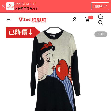
2nd STREET
開啟APP
立刻使用官方APP
0
1
/
10