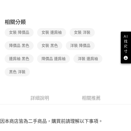
３．收到繳費通知簡訊後14天內，點擊此簡訊中的連結，可透過四大超商／
免運費
ATM／網路銀行／等多元方式進行付款，方視為交易完成。
※ 請注意：結帳手續完成當下不需立刻繳費，但若您需要取消訂單，請聯絡
付款後7-11取貨
購買商品的店家。未經商家同意取消之訂單仍視為有效，需透過AFTEE先享
相關分類
後付繳納相關費用。
免運費
※ 交易是否成功請以「AFTEE先享後付 」之結帳頁面顯示為準，若有關於
女裝 降價品
女裝 連肩袖
女裝 洋裝
是否繳費成功／繳費後需取消欲退款等相關疑問，請聯繫「AFTEE先享後付
宅配
AI
客戶支援中心」
https://netprotections.freshdesk.com/support/home
找
免運費
降價品 黑色
女裝 黑色
洋裝 降價品
尺
【注意事項】
寸
１．透過由恩沛科技股份有限公司提供之「AFTEE先享後付」服務完成之交
連肩袖 黑色
降價品 連肩袖
洋裝 連肩袖
易，需依本服務之必要範圍內提供個人資料，並將交易相關給付款項請求債
權轉讓予恩沛科技股份有限公司。
２．關於個人資料處理事宜，請瀏覽以下網址：
黑色 洋裝
https://aftee.tw/terms/#terms3
３．未成年的使用者請事先徵得法定代理人或監護人之同意方可使用
「AFTEE先享後付」，若未經同意申辦者引起之損失，本公司不負相關責
任。
４．使用「AFTEE先享後付」時，將依據個別帳號之用戶狀況，依本公司即
詳細說明
相關推薦
時審查核予不同之上限額度；若仍有額度不足之情形，本公司將視審查結果
請求用戶進行身份認證。
５．嚴禁一人註冊多個帳號或使用他人資訊註冊。若發現惡意使用之情形，
恩沛科技股份有限公司將有權停止該用戶之使用額度並採取法律行動。
因本商店皆為二手商品，購買前請理解以下事項。