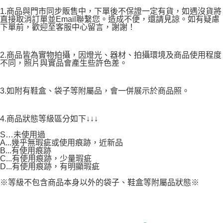
1.商品與門市同步販售中，下單後不保證一定有貨，如遇沒貨將
直接取消訂單並Email聯繫您。造成不便，還請見諒。如有疑慮
下單前，歡迎至客服中心留言，謝謝！
2.商品皆為實物拍攝，因燈光、器材、拍攝環境及商品使用程度
不同，照片與實品會產生些許色差。
3.如附有鞋盒、袋子等附屬品，會一併展示於商品照。
4.商品狀態等級區分如下↓↓↓
S…未使用過
A...幾乎無瑕疵或使用痕跡，近新品
B...有使用痕跡
C...有使用痕跡，少量瑕疵
D...有使用痕跡，有明顯瑕疵
※等級不包含商品本身以外的袋子、鞋盒等附屬品狀態※