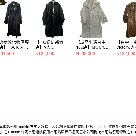
忠孝敦化收購專
【iFG遠雄新竹
【誠品生活台中
【台中一
店】H.A.K/大衣/
店】//大
480店】MOUY/大
Victory/大
他/31110141
衣/FREE/AMK-
衣//
$1,500
NT$4,000
NT$2,000
NT$2,500
20-360-2402
GLR-241002
本網站使用 cookie 方式之詳情，及若您不希望在電腦上使用 cookie 時應如何變更電腦的
」之 Cookie 聲明。您繼續使用本網站即表示您同意本公司得按本網站使用條款之 Coo
關於我們
客服資訊