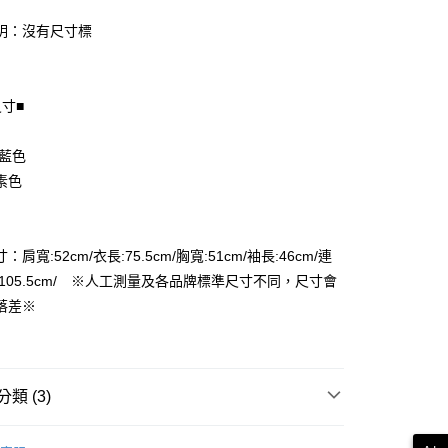
明：沒有尺寸標
尺寸■
享後付
FTEE先享後付」】
 藍色
先享後付是「在收到商品之後才付款」的支付方式。 讓您購物簡單
素色
心！
：不需註冊會員、不需綁卡、不需儲值。
：只要手機號碼，簡訊認證，即可結帳。
付款
：先確認商品／服務後，再付款。
肩寬:52cm/衣長:75.5cm/胸寬:51cm/袖長:46cm/連
EE先享後付」結帳流程】
:105.5cm/ ※人工測量及各品牌標準尺寸不同，尺寸會
家取貨
方式選擇「AFTEE先享後付」後，將跳轉至「AFTEE先享後
落差※
頁面，進行簡訊認證並確認金額後，即可完成結帳。
成立數日內，您將收到繳費通知簡訊。
費通知簡訊後14天內，點擊此簡訊中的連結，可透過四大超商
付款
網路銀行／等多元方式進行付款，方視為交易完成。
：結帳手續完成當下不需立刻繳費，但若您需要取消訂單，請聯
類 (3)
的店家。未經商家同意取消之訂單仍視為有效，需透過AFTEE
繳納相關費用。
1取貨
大衣
否成功請以「AFTEE先享後付 」之結帳頁面顯示為準，若有關於