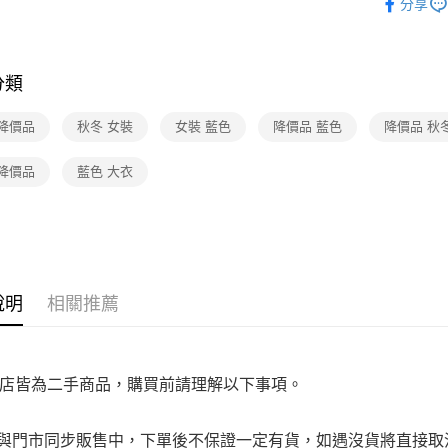
免運費
分享
是否繳費成
★全部商
付客戶支
宅配
★降價專區⬇M
【注意事
免運費
分類
１．透過由
交易，需
求債權轉
 降價品
秋冬 女裝
女裝 藍色
降價品 藍色
降價品 秋
２．關於
https://aft
 降價品
藍色 大衣
３．未成
「AFTE
任。
４．使用「
即時審查
結果請求
５．嚴禁
形，恩沛
說明
相關推薦
動。
店皆為二手商品，購買前請理解以下事項。
品與門市同步販售中，下單後不保證一定有貨，如遇沒貨將直接取消