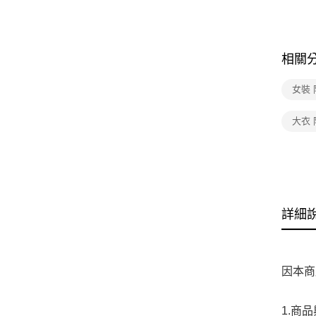
相關
女裝
大衣
詳細
因本商
1.商