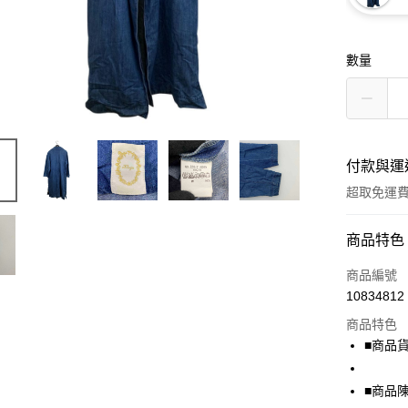
數量
付款與運
超取免運
付款方式
商品特色
信用卡一
商品編號
10834812
超商取貨
商品特色
LINE Pay
■商品貨號
Apple Pay
■商品
街口支付