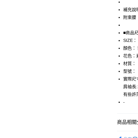
補充說
悠遊付
附束腰
全盈+PAY
■商品
AFTEE先
SIZE：
相關說明
【關於「A
顏色：
AFTEE
花色：
便利好安
運送方式
材質：
１．簡單
２．便利
型號：
全家取貨
３．安心
實際尺寸：
免運費
【「AFT
肩袖長
付款後全
１．於結帳
有些許
付」結帳
免運費
-
２．訂單
３．收到繳
7-11取貨
／ATM／
免運費
※ 請注意
商品相關分
絡購買商品
先享後付
付款後7-1
▎女裝
※ 交易是