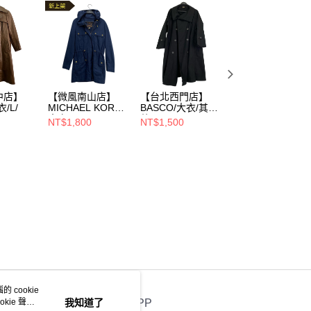
中店】
【微風南山店】
【台北西門店】
【微風南山店】//
衣/L/
MICHAEL KORS/
BASCO/大衣/其
大衣/L/
大衣/M/
他/092-732-5929
NT$1,800
NT$1,500
NT$2,000
 cookie
kie 聲明
我知道了
官方APP