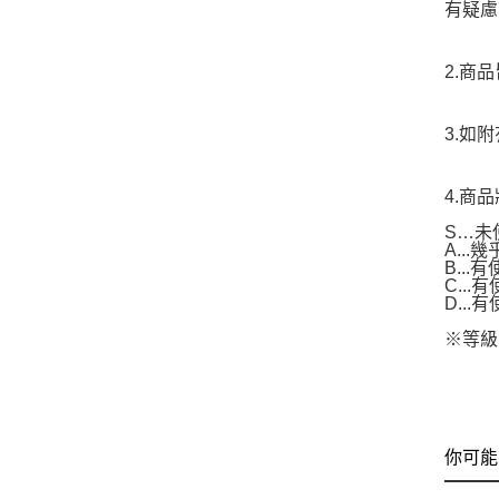
有疑慮
2.商
3.如
4.商
S…未
A..
B...
C..
D..
※等級
你可能