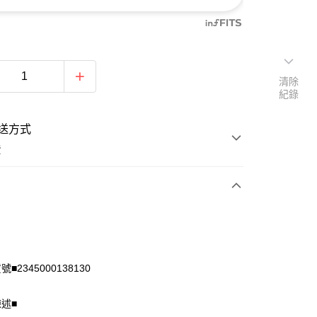
清除
紀錄
送方式
費
次付款
付款
■2345000138130
陳述■