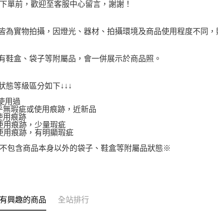
下單前，歡迎至客服中心留言，謝謝！
品皆為實物拍攝，因燈光、器材、拍攝環境及商品使用程度不同
附有鞋盒、袋子等附屬品，會一併展示於商品照。
品狀態等級區分如下↓↓↓
使用過
.幾乎無瑕疵或使用痕跡，近新品
有使用痕跡
.有使用痕跡，少量瑕疵
.有使用痕跡，有明顯瑕疵
不包含商品本身以外的袋子、鞋盒等附屬品狀態※
有興趣的商品
全站排行