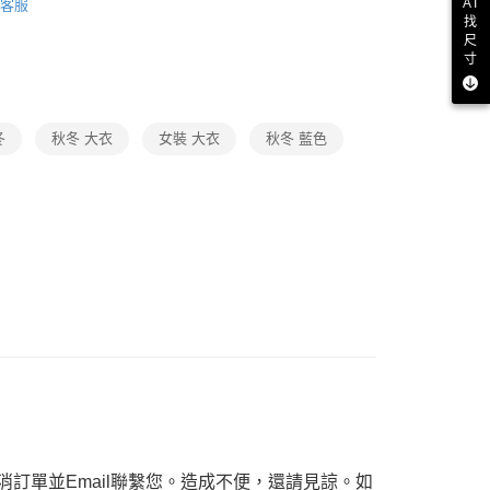
AI
客服
功／繳費後需取消欲退款等相關疑問，請聯繫「AFTEE先享後
品
找
援中心」
https://netprotections.freshdesk.com/support/home
尺
ax 50% off
寸
項】
恩沛科技股份有限公司提供之「AFTEE先享後付」服務完成之
依本服務之必要範圍內提供個人資料，並將交易相關給付款項請
讓予恩沛科技股份有限公司。
冬
秋冬 大衣
女裝 大衣
秋冬 藍色
個人資料處理事宜，請瀏覽以下網址：
ee.tw/terms/#terms3
年的使用者請事先徵得法定代理人或監護人之同意方可使用
E先享後付」，若未經同意申辦者引起之損失，本公司不負相關責
AFTEE先享後付」時，將依據個別帳號之用戶狀況，依本公司
核予不同之上限額度；若仍有額度不足之情形，本公司將視審查
用戶進行身份認證。
一人註冊多個帳號或使用他人資訊註冊。若發現惡意使用之情
科技股份有限公司將有權停止該用戶之使用額度並採取法律行
訂單並Email聯繫您。造成不便，還請見諒。如