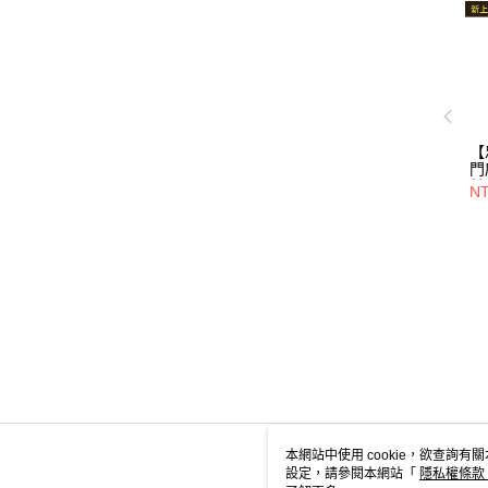
【
門
其
NT
10
本網站中使用 cookie，欲查詢有關
設定，請參閱本網站「
隱私權條款