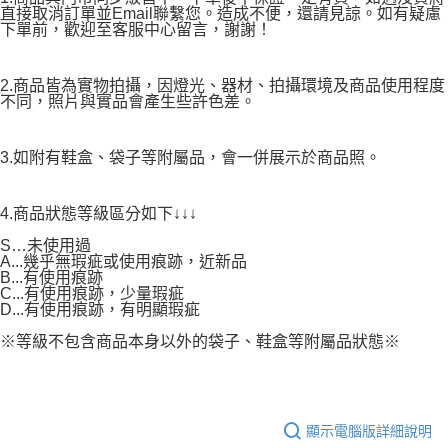
直接取消訂單並Email聯繫您。造成不便，還請見諒。如有疑慮
下單前，歡迎至客服中心留言，謝謝！
2.商品皆為實物拍攝，因燈光、器材、拍攝環境及商品使用程度
不同，照片與實品會產生些許色差。
3.如附有鞋盒、袋子等附屬品，會一併展示於商品照。
4.商品狀態等級區分如下↓↓↓
S…未使用過
A...幾乎無瑕疵或使用痕跡，近新品
B...有使用痕跡
C...有使用痕跡，少量瑕疵
D...有使用痕跡，有明顯瑕疵
※等級不包含商品本身以外的袋子、鞋盒等附屬品狀態※
顯示電腦版詳細說明