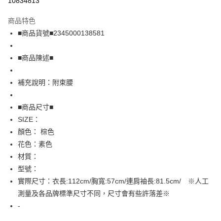
10834813
LINE Pay
商品特色
Apple Pay
■商品貨號■2345000138581
街口支付
■商品陳述■
悠遊付
補充說明：附束腰
全盈+PAY
AFTEE先享後付
■商品尺寸■
相關說明
SIZE：
【關於「AFTEE先享後付」】
顏色： 棕色
AFTEE先享後付是「在收到商品之後才付款」的支付方式。 讓您購物簡單
運送方式
花色：素色
便利好安心！
１．簡單：不需註冊會員、不需綁卡、不需儲值。
全家取貨付款
材質：
２．便利：只要手機號碼，簡訊認證，即可結帳。
型號：
免運費
３．安心：先確認商品／服務後，再付款。
實際尺寸：衣長:112cm/胸寬:57cm/連肩袖長:81.5cm/ ※人工
付款後全家取貨
【「AFTEE先享後付」結帳流程】
測量及各品牌標準尺寸不同，尺寸會有些許落差※
１．於結帳方式選擇「AFTEE先享後付」後，將跳轉至「AFTEE先享後付」
免運費
-
結帳頁面，進行簡訊認證並確認金額後，即可完成結帳。
２．訂單成立數日內，您將收到繳費通知簡訊。
7-11取貨付款