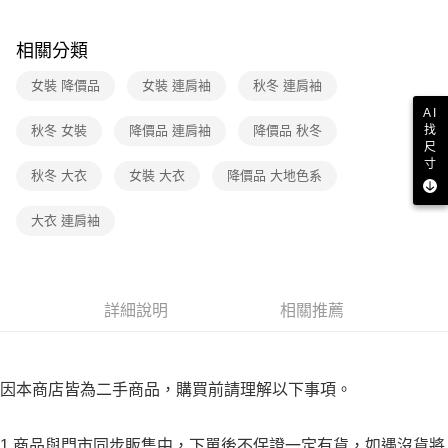
３．收到繳費通知簡訊後14天內，點擊此簡訊中的連結，可透過四大超商／
免運費
ATM／網路銀行／等多元方式進行付款，方視為交易完成。
※ 請注意：結帳手續完成當下不需立刻繳費，但若您需要取消訂單，請聯絡
相關分類
付款後7-11取貨
購買商品的店家。未經商家同意取消之訂單仍視為有效，需透過AFTEE先享
後付繳納相關費用。
女裝 降價品
女裝 連肩袖
秋冬 連肩袖
免運費
※ 交易是否成功請以「AFTEE先享後付 」之結帳頁面顯示為準，若有關於
AI
是否繳費成功／繳費後需取消欲退款等相關疑問，請聯繫「AFTEE先享後付
宅配
找
秋冬 女裝
降價品 連肩袖
降價品 秋冬
客戶支援中心」
https://netprotections.freshdesk.com/support/home
尺
免運費
寸
【注意事項】
秋冬 大衣
女裝 大衣
降價品 大地色系
１．透過由恩沛科技股份有限公司提供之「AFTEE先享後付」服務完成之交
易，需依本服務之必要範圍內提供個人資料，並將交易相關給付款項請求債
大衣 連肩袖
權轉讓予恩沛科技股份有限公司。
２．關於個人資料處理事宜，請瀏覽以下網址：
https://aftee.tw/terms/#terms3
３．未成年的使用者請事先徵得法定代理人或監護人之同意方可使用
「AFTEE先享後付」，若未經同意申辦者引起之損失，本公司不負相關責
詳細說明
相關推薦
任。
４．使用「AFTEE先享後付」時，將依據個別帳號之用戶狀況，依本公司即
時審查核予不同之上限額度；若仍有額度不足之情形，本公司將視審查結果
請求用戶進行身份認證。
５．嚴禁一人註冊多個帳號或使用他人資訊註冊。若發現惡意使用之情形，
因本商店皆為二手商品，購買前請理解以下事項。
恩沛科技股份有限公司將有權停止該用戶之使用額度並採取法律行動。
1.商品與門市同步販售中，下單後不保證一定有貨，如遇沒貨將