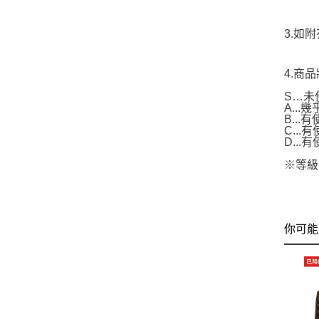
3.如
4.商
S…未
A..
B...
C..
D..
※等級
你可能