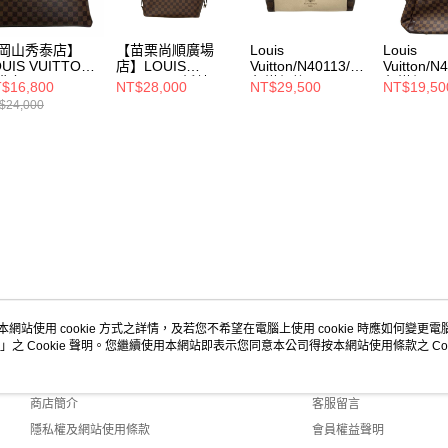
岡山秀泰店】
【苗栗尚順廣場
Louis
Louis
UIS VUITTON/
店】LOUIS
Vuitton/N40113/棕
Vuitton/N
背包//N40052
VUITTON/托特
色棋盤格/DAMIER
色棋盤
$16,800
NT$28,000
NT$29,500
NT$19,50
包//N41358
VAVIN PM/側背包
格/VERON
$24,000
側背包
本網站使用 cookie 方式之詳情，及若您不希望在電腦上使用 cookie 時應如何變更電腦的
」之 Cookie 聲明。您繼續使用本網站即表示您同意本公司得按本網站使用條款之 Coo
關於我們
客服資訊
品牌故事
購物說明
商店簡介
客服留言
隱私權及網站使用條款
會員權益聲明