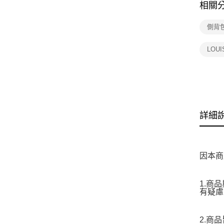
相關
側背
LOU
詳細
因本商
1.商
有疑慮
2.商