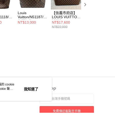
Louis
【信義市府店】
【苗栗尚順廣場
41118/棕
Vuitton/N51187/棕
LOUIS VUITTON/
店】LOUIS
色棋盤格/CABAS
托特包//N51106
VUITTON/托特
0
NT$13,000
NT$17,600
NT$18,000
A MM/
PIANO/側背包
包//N51106
NT$22,000
 cookie
kie 聲明
我知道了
官方APP
免費傳送載點至手機