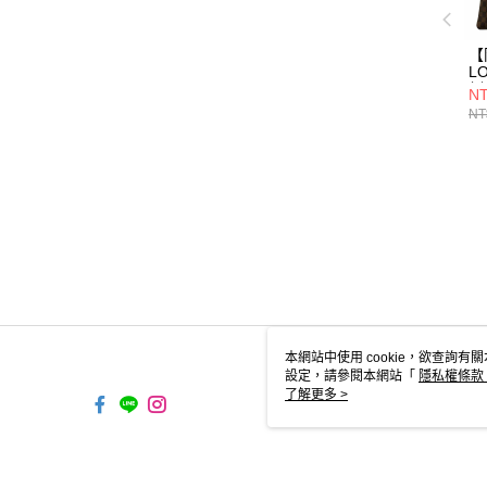
【
LO
側
NT
NT
本網站中使用 cookie，欲查詢有關
設定，請參閱本網站「
隱私權條款
使用 cookie。
了解更多 >