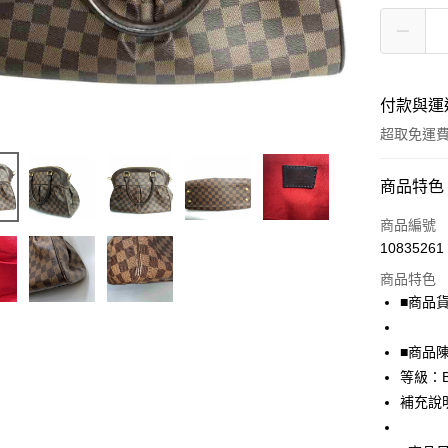
付款與運
超取免運
付款方式
商品特色
信用卡一
商品編號
10835261
超商取貨
商品特色
LINE Pay
■商品貨號
Apple Pay
■商品
街口支付
等級：
補充說
悠遊付
全盈+PAY