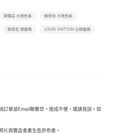
恩沛科技股份有限公司提供之「AFTEE先享後付」服務完成之
🛫香港澳門首開通
依本服務之必要範圍內提供個人資料，並將交易相關給付款項請
查看運費
讓予恩沛科技股份有限公司。
】經典精品包👜熱門品牌推薦
降價品 大地色系
側背包 大地色系
個人資料處理事宜，請瀏覽以下網址：
｜專區Max50%OFF
ee.tw/terms/#terms3
精選女包
年的使用者請事先徵得法定代理人或監護人之同意方可使用
側背包 棋盤格
LOUIS VUITTON 白棋盤格
E先享後付」，若未經同意申辦者引起之損失，本公司不負相關責
AFTEE先享後付」時，將依據個別帳號之用戶狀況，依本公司
核予不同之上限額度；若仍有額度不足之情形，本公司將視審查
用戶進行身份認證。
一人註冊多個帳號或使用他人資訊註冊。若發現惡意使用之情
科技股份有限公司將有權停止該用戶之使用額度並採取法律行
訂單並Email聯繫您。造成不便，還請見諒。如
，照片與實品會產生些許色差。