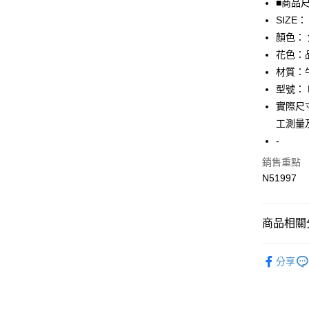
■商品
SIZE：
AFTEE先
顏色：
相關說明
【關於「A
花色：
AFTEE
材質：
便利好安
運送方式
型號： 
１．簡單
２．便利
實際尺寸
全家取貨
３．安心
工測量
免運費
【「AFT
-
付款後全
１．於結帳
銷售重點
付」結帳
免運費
２．訂單
N51997
３．收到繳
7-11取貨
／ATM／
免運費
※ 請注意
商品相關分
絡購買商品
先享後付
付款後7-1
▎包包
※ 交易是
免運費
分享
是否繳費成
★全部商
付客戶支
宅配
★降價專區⬇M
【注意事
免運費