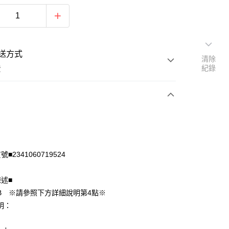
送方式
清除
紀錄
費
次付款
付款
■2341060719524
陳述■
B ※請參照下方詳細說明第4點※
明：