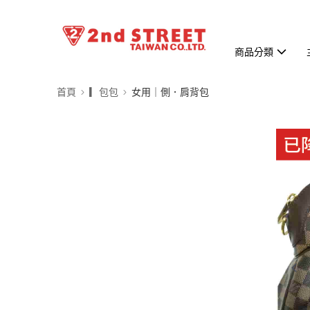
商品分類
首頁
▎包包
女用｜側．肩背包