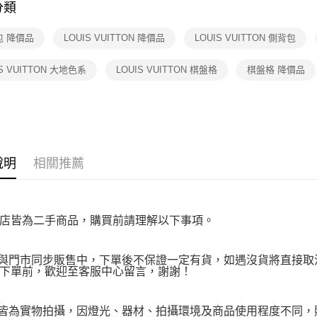
１．透過由
分類
★海外專區
交易，需
海外宅配
求債權轉
【TOP１
包 降價品
LOUIS VUITTON 降價品
LOUIS VUITTON 側背包
２．關於
高人氣專區
https://aft
３．未成
IS VUITTON 大地色系
LOUIS VUITTON 棋盤格
棋盤格 降價品
「AFTE
任。
４．使用「
即時審查
結果請求
５．嚴禁
形，恩沛
說明
相關推薦
動。
店皆為二手商品，購買前請理解以下事項。
品與門市同步販售中，下單後不保證一定有貨，如遇沒貨將直接取消
下單前，歡迎至客服中心留言，謝謝！
品皆為實物拍攝，因燈光、器材、拍攝環境及商品使用程度不同