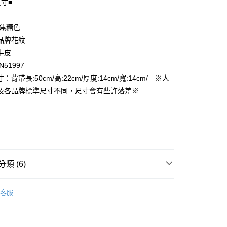
尺寸■
享後付
 焦糖色
FTEE先享後付」】
品牌花紋
先享後付是「在收到商品之後才付款」的支付方式。 讓您購物簡單
牛皮
心！
N51997
：不需註冊會員、不需綁卡、不需儲值。
：只要手機號碼，簡訊認證，即可結帳。
：背帶長:50cm/高:22cm/厚度:14cm/寬:14cm/ ※人
付款
：先確認商品／服務後，再付款。
及各品牌標準尺寸不同，尺寸會有些許落差※
EE先享後付」結帳流程】
家取貨
方式選擇「AFTEE先享後付」後，將跳轉至「AFTEE先享後
頁面，進行簡訊認證並確認金額後，即可完成結帳。
成立數日內，您將收到繳費通知簡訊。
費通知簡訊後14天內，點擊此簡訊中的連結，可透過四大超商
付款
網路銀行／等多元方式進行付款，方視為交易完成。
：結帳手續完成當下不需立刻繳費，但若您需要取消訂單，請聯
類 (6)
的店家。未經商家同意取消之訂單仍視為有效，需透過AFTEE
繳納相關費用。
1取貨
女用｜側．肩背包
否成功請以「AFTEE先享後付 」之結帳頁面顯示為準，若有關於
客服
功／繳費後需取消欲退款等相關疑問，請聯繫「AFTEE先享後
品
援中心」
https://netprotections.freshdesk.com/support/home
ax 50% off
項】