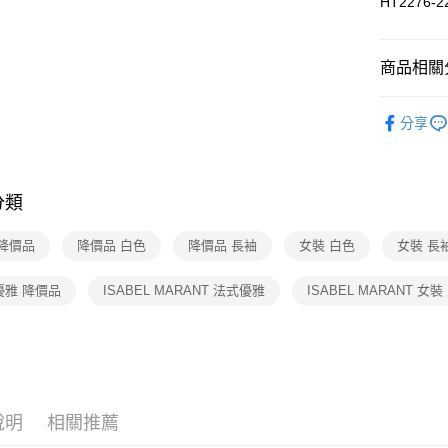
２．訂單
HT2276-2
３．收到繳
7-11取貨
／ATM／
免運費
※ 請注意
商品相關分
絡購買商品
先享後付
付款後7-1
▎女裝
※ 交易是
免運費
分享
是否繳費成
人氣商品
付客戶支
宅配
★全部商
【注意事
免運費
１．透過由
分類
★店長推
交易，需
求債權轉
★降價專區⬇M
 降價品
降價品 白色
降價品 長袖
女裝 白色
女裝 長
２．關於
https://aft
３．未成
優雅 降價品
ISABEL MARANT 法式優雅
ISABEL MARANT 女裝
「AFTE
任。
４．使用「
即時審查
結果請求
５．嚴禁
形，恩沛
說明
相關推薦
動。