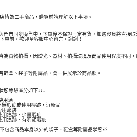
店皆為二手商品，購買前請理解以下事項。
品與門市同步販售中，下單後不保證一定有貨，如遇沒貨將直接取消
下單前，歡迎至客服中心留言，謝謝！
品皆為實物拍攝，因燈光、器材、拍攝環境及商品使用程度不同
附有鞋盒、袋子等附屬品，會一併展示於商品照。
品狀態等級區分如下↓↓↓
使用過
.幾乎無瑕疵或使用痕跡，近新品
有使用痕跡
.有使用痕跡，少量瑕疵
.有使用痕跡，有明顯瑕疵
不包含商品本身以外的袋子、鞋盒等附屬品狀態※