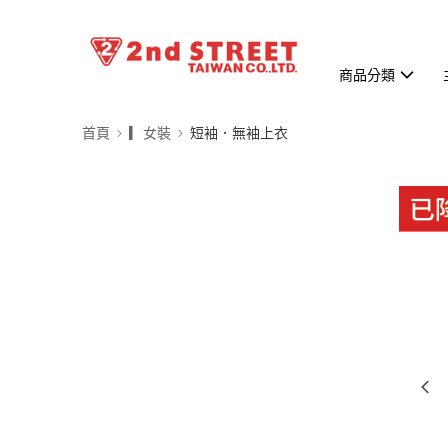
商品分類
首頁
▎女裝
短袖．無袖上衣