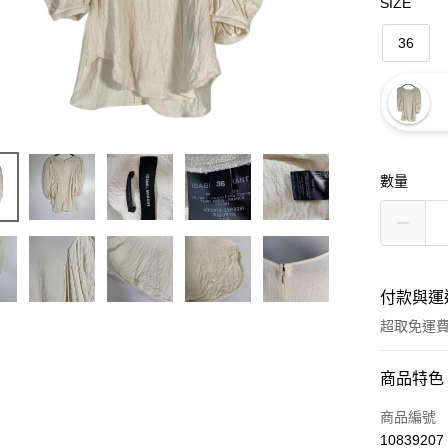
SIZE
36
數量
付款與運
超取免運
付款方式
商品特色
信用卡一
商品編號
10839207