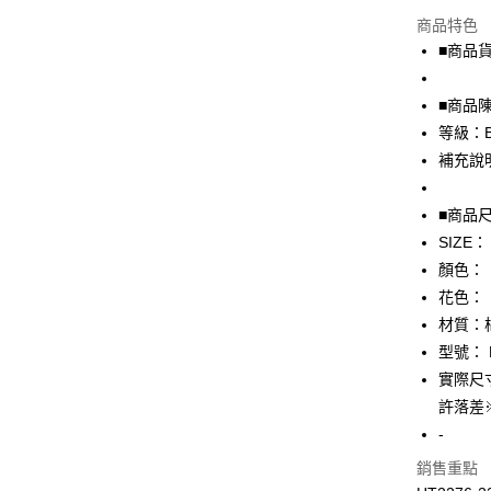
超商取貨
商品特色
LINE Pay
■商品貨號
Apple Pay
■商品
街口支付
等級：
補充說
悠遊付
全盈+PAY
■商品
SIZE：
AFTEE先
顏色：
相關說明
【關於「A
花色：
AFTEE
材質：
便利好安
運送方式
型號： H
１．簡單
２．便利
實際尺
全家取貨
３．安心
許落差
免運費
【「AFT
-
付款後全
１．於結帳
銷售重點
付」結帳
免運費