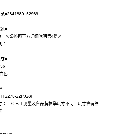
付款
■2341880152969
陳述■
B ※請參照下方詳細說明第4點※
明：
尺寸■
 36
享後付
 白色
FTEE先享後付」】
先享後付是「在收到商品之後才付款」的支付方式。 讓您購物簡單
棉
心！
T2276-22P028I
：不需註冊會員、不需綁卡、不需儲值。
：只要手機號碼，簡訊認證，即可結帳。
寸： ※人工測量及各品牌標準尺寸不同，尺寸會有些
付款
：先確認商品／服務後，再付款。
※
EE先享後付」結帳流程】
家取貨
方式選擇「AFTEE先享後付」後，將跳轉至「AFTEE先享後
頁面，進行簡訊認證並確認金額後，即可完成結帳。