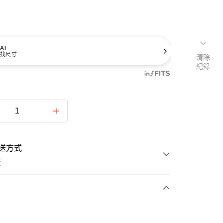
AI
找尺寸
清除
紀錄
送方式
費
次付款