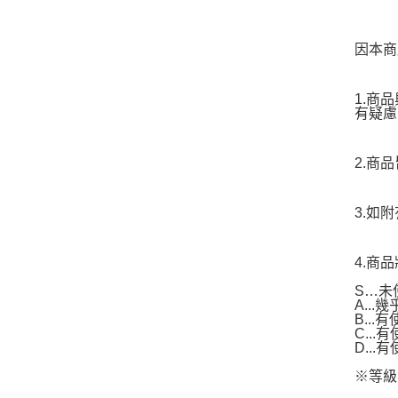
因本商
1.商
有疑慮
2.商
3.如
4.商
S…未
A..
B...
C..
D..
※等級