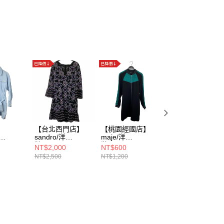
】
【台北西門店】
【桃園經國店】
【環球桃園A8店
sandro/洋
maje/洋
maje/罩
SFPRO0
裝/40/R20522E-
裝/2/99435
衫/2/E18CIANA
NT$2,000
NT$600
NT$1,000
1
20
RED
NT$2,500
NT$1,200