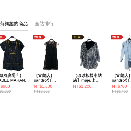
有興趣的商品
全站排行
微風廣場店】
【宜蘭店】
【環球板橋車站
【宜蘭店
ABEL MARANT/
sandro/洋
店】maje/上
sandro/洋
/1/1501
裝/34/R20162E-
身/1/E19RAPRI
裝/FREE/
$900
NT$1,600
NT$1,200
NT$700
20
1886-411
$1,200
NT$2,000
NT$1,400