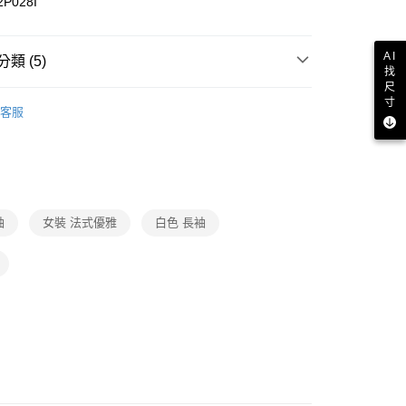
成立數日內，您將收到繳費通知簡訊。
2P028I
費通知簡訊後14天內，點擊此簡訊中的連結，可透過四大超商
付款
網路銀行／等多元方式進行付款，方視為交易完成。
：結帳手續完成當下不需立刻繳費，但若您需要取消訂單，請聯
AI
類 (5)
的店家。未經商家同意取消之訂單仍視為有效，需透過AFTEE
找
繳納相關費用。
1取貨
尺
短袖．無袖上衣
否成功請以「AFTEE先享後付 」之結帳頁面顯示為準，若有關於
寸
客服
功／繳費後需取消欲退款等相關疑問，請聯繫「AFTEE先享後
推薦
援中心」
https://netprotections.freshdesk.com/support/home
品
項】
恩沛科技股份有限公司提供之「AFTEE先享後付」服務完成之
薦
依本服務之必要範圍內提供個人資料，並將交易相關給付款項請
讓予恩沛科技股份有限公司。
ax 50% off
袖
女裝 法式優雅
白色 長袖
個人資料處理事宜，請瀏覽以下網址：
ee.tw/terms/#terms3
年的使用者請事先徵得法定代理人或監護人之同意方可使用
E先享後付」，若未經同意申辦者引起之損失，本公司不負相關責
AFTEE先享後付」時，將依據個別帳號之用戶狀況，依本公司
核予不同之上限額度；若仍有額度不足之情形，本公司將視審查
用戶進行身份認證。
一人註冊多個帳號或使用他人資訊註冊。若發現惡意使用之情
科技股份有限公司將有權停止該用戶之使用額度並採取法律行