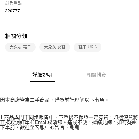
３．收到繳費通知簡訊後14天內，點擊此簡訊中的連結，可透過四大超商／
銷售重點
免運費
ATM／網路銀行／等多元方式進行付款，方視為交易完成。
320777
※ 請注意：結帳手續完成當下不需立刻繳費，但若您需要取消訂單，請聯絡
付款後7-11取貨
購買商品的店家。未經商家同意取消之訂單仍視為有效，需透過AFTEE先享
後付繳納相關費用。
免運費
※ 交易是否成功請以「AFTEE先享後付 」之結帳頁面顯示為準，若有關於
相關分類
是否繳費成功／繳費後需取消欲退款等相關疑問，請聯繫「AFTEE先享後付
宅配
客戶支援中心」
https://netprotections.freshdesk.com/support/home
免運費
大象灰 鞋子
大象灰 女鞋
鞋子 UK 6
【注意事項】
１．透過由恩沛科技股份有限公司提供之「AFTEE先享後付」服務完成之交
易，需依本服務之必要範圍內提供個人資料，並將交易相關給付款項請求債
權轉讓予恩沛科技股份有限公司。
詳細說明
相關推薦
２．關於個人資料處理事宜，請瀏覽以下網址：
https://aftee.tw/terms/#terms3
３．未成年的使用者請事先徵得法定代理人或監護人之同意方可使用
「AFTEE先享後付」，若未經同意申辦者引起之損失，本公司不負相關責
任。
因本商店皆為二手商品，購買前請理解以下事項。
４．使用「AFTEE先享後付」時，將依據個別帳號之用戶狀況，依本公司即
時審查核予不同之上限額度；若仍有額度不足之情形，本公司將視審查結果
請求用戶進行身份認證。
1.商品與門市同步販售中，下單後不保證一定有貨，如遇沒貨將
５．嚴禁一人註冊多個帳號或使用他人資訊註冊。若發現惡意使用之情形，
直接取消訂單並Email聯繫您。造成不便，還請見諒。如有疑慮
恩沛科技股份有限公司將有權停止該用戶之使用額度並採取法律行動。
下單前，歡迎至客服中心留言，謝謝！