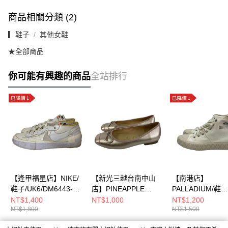
商品相關分類 (2)
▎鞋子
其他女鞋
★全部商品
你可能有興趣的商品
全站排行
【逢甲福星店】NIKE/
【新光三越台南中山
【南港店】
鞋子/UK6/DM6443-
店】PINEAPPLE
PALLADIUM/鞋
100
JUICE/淺口皮鞋/UK6/
子/UK6/78567-1
NT$1,400
NT$1,000
NT$1,200
NT$1,800
NT$1,500