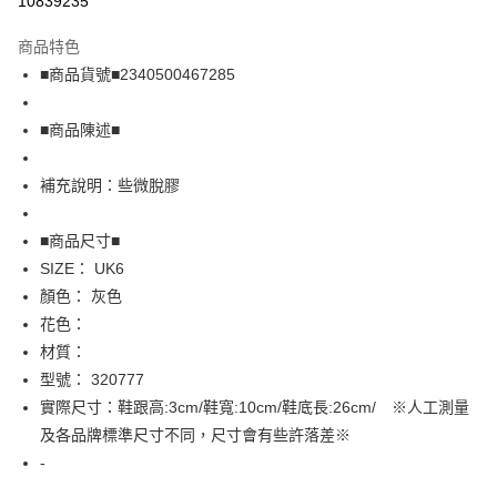
10839235
LINE Pay
商品特色
Apple Pay
■商品貨號■2340500467285
街口支付
■商品陳述■
悠遊付
補充說明：些微脫膠
全盈+PAY
AFTEE先享後付
■商品尺寸■
相關說明
SIZE： UK6
【關於「AFTEE先享後付」】
顏色： 灰色
AFTEE先享後付是「在收到商品之後才付款」的支付方式。 讓您購物簡單
運送方式
花色：
便利好安心！
１．簡單：不需註冊會員、不需綁卡、不需儲值。
全家取貨付款
材質：
２．便利：只要手機號碼，簡訊認證，即可結帳。
型號： 320777
免運費
３．安心：先確認商品／服務後，再付款。
實際尺寸：鞋跟高:3cm/鞋寬:10cm/鞋底長:26cm/ ※人工測量
付款後全家取貨
【「AFTEE先享後付」結帳流程】
及各品牌標準尺寸不同，尺寸會有些許落差※
１．於結帳方式選擇「AFTEE先享後付」後，將跳轉至「AFTEE先享後付」
免運費
-
結帳頁面，進行簡訊認證並確認金額後，即可完成結帳。
２．訂單成立數日內，您將收到繳費通知簡訊。
7-11取貨付款