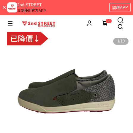
2nd STREET
開啟APP
立刻使用官方APP
0
1
/
10