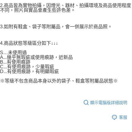
2.商品皆為實物拍攝，因燈光、器材、拍攝環境及商品使用程度
不同，照片與實品會產生些許色差。
3.如附有鞋盒、袋子等附屬品，會一併展示於商品照。
4.商品狀態等級區分如下↓↓↓
S…未使用過
A...幾乎無瑕疵或使用痕跡，近新品
B...有使用痕跡
C...有使用痕跡，少量瑕疵
D...有使用痕跡，有明顯瑕疵
※等級不包含商品本身以外的袋子、鞋盒等附屬品狀態※
顯示電腦版詳細說明
客服