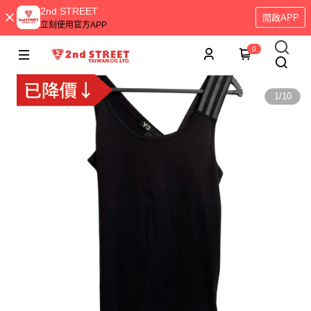
2nd STREET
開啟APP
立刻使用官方APP
0
1
/
10