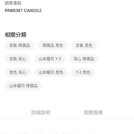
３．收到繳費通知簡訊後14天內，點擊此簡訊中的連結，可透過四大超商／
銷售重點
免運費
ATM／網路銀行／等多元方式進行付款，方視為交易完成。
RN88387 CA40312
※ 請注意：結帳手續完成當下不需立刻繳費，但若您需要取消訂單，請聯絡
付款後7-11取貨
購買商品的店家。未經商家同意取消之訂單仍視為有效，需透過AFTEE先享
後付繳納相關費用。
免運費
※ 交易是否成功請以「AFTEE先享後付 」之結帳頁面顯示為準，若有關於
相關分類
是否繳費成功／繳費後需取消欲退款等相關疑問，請聯繫「AFTEE先享後付
宅配
客戶支援中心」
https://netprotections.freshdesk.com/support/home
免運費
女裝 降價品
降價品 黑色
女裝 黑色
【注意事項】
１．透過由恩沛科技股份有限公司提供之「AFTEE先享後付」服務完成之交
女裝 背心
山本耀司 Y-3
背心 降價品
易，需依本服務之必要範圍內提供個人資料，並將交易相關給付款項請求債
權轉讓予恩沛科技股份有限公司。
２．關於個人資料處理事宜，請瀏覽以下網址：
黑色 背心
山本耀司 黑色
Y-3 黑色
https://aftee.tw/terms/#terms3
３．未成年的使用者請事先徵得法定代理人或監護人之同意方可使用
山本耀司 降價品
「AFTEE先享後付」，若未經同意申辦者引起之損失，本公司不負相關責
任。
４．使用「AFTEE先享後付」時，將依據個別帳號之用戶狀況，依本公司即
時審查核予不同之上限額度；若仍有額度不足之情形，本公司將視審查結果
請求用戶進行身份認證。
詳細說明
相關推薦
５．嚴禁一人註冊多個帳號或使用他人資訊註冊。若發現惡意使用之情形，
恩沛科技股份有限公司將有權停止該用戶之使用額度並採取法律行動。