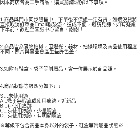
因本商店皆為二手商品，購買前請理解以下事項。
1.商品與門市同步販售中，下單後不保證一定有貨，如遇沒貨將
直接取消訂單並Email聯繫您。造成不便，還請見諒。如有疑慮
下單前，歡迎至客服中心留言，謝謝！
2.商品皆為實物拍攝，因燈光、器材、拍攝環境及商品使用程度
不同，照片與實品會產生些許色差。
3.如附有鞋盒、袋子等附屬品，會一併展示於商品照。
4.商品狀態等級區分如下↓↓↓
S…未使用過
A...幾乎無瑕疵或使用痕跡，近新品
B...有使用痕跡
C...有使用痕跡，少量瑕疵
D...有使用痕跡，有明顯瑕疵
※等級不包含商品本身以外的袋子、鞋盒等附屬品狀態※