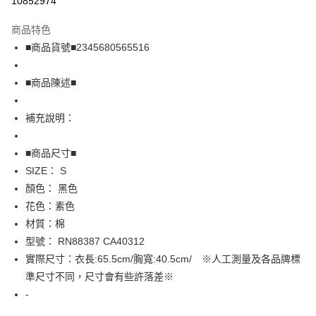
10852974
LINE Pay
商品特色
Apple Pay
■商品貨號■2345680565516
街口支付
■商品陳述■
悠遊付
補充說明：
全盈+PAY
AFTEE先享後付
■商品尺寸■
相關說明
SIZE： S
【關於「AFTEE先享後付」】
顏色： 黑色
AFTEE先享後付是「在收到商品之後才付款」的支付方式。 讓您購物簡單
運送方式
花色：素色
便利好安心！
１．簡單：不需註冊會員、不需綁卡、不需儲值。
全家取貨付款
材質：棉
２．便利：只要手機號碼，簡訊認證，即可結帳。
型號： RN88387 CA40312
免運費
３．安心：先確認商品／服務後，再付款。
實際尺寸：衣長:65.5cm/胸寬:40.5cm/ ※人工測量及各品牌標
付款後全家取貨
【「AFTEE先享後付」結帳流程】
準尺寸不同，尺寸會有些許落差※
１．於結帳方式選擇「AFTEE先享後付」後，將跳轉至「AFTEE先享後付」
免運費
-
結帳頁面，進行簡訊認證並確認金額後，即可完成結帳。
２．訂單成立數日內，您將收到繳費通知簡訊。
7-11取貨付款