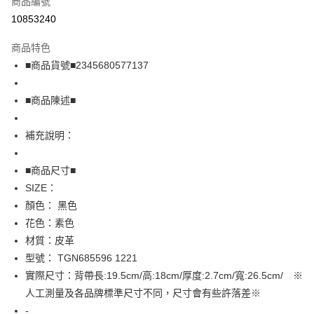
商品編號
超商取貨付款
10853240
LINE Pay
商品特色
Apple Pay
■商品貨號■2345680577137
街口支付
■商品陳述■
悠遊付
補充說明：
全盈+PAY
AFTEE先享後付
■商品尺寸■
相關說明
SIZE：
【關於「AFTEE先享後付」】
顏色： 黑色
AFTEE先享後付是「在收到商品之後才付款」的支付方式。 讓您購物簡單
運送方式
花色：素色
便利好安心！
１．簡單：不需註冊會員、不需綁卡、不需儲值。
全家取貨付款
材質：皮革
２．便利：只要手機號碼，簡訊認證，即可結帳。
型號： TGN685596 1221
免運費
３．安心：先確認商品／服務後，再付款。
實際尺寸：背帶長:19.5cm/高:18cm/厚度:2.7cm/寬:26.5cm/ ※
付款後全家取貨
【「AFTEE先享後付」結帳流程】
人工測量及各品牌標準尺寸不同，尺寸會有些許落差※
１．於結帳方式選擇「AFTEE先享後付」後，將跳轉至「AFTEE先享後付」
免運費
-
結帳頁面，進行簡訊認證並確認金額後，即可完成結帳。