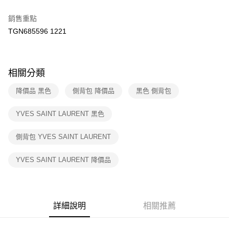
２．訂單成立數日內，您將收到繳費通知簡訊。
7-11取貨付款
３．收到繳費通知簡訊後14天內，點擊此簡訊中的連結，可透過四大超商／
銷售重點
免運費
ATM／網路銀行／等多元方式進行付款，方視為交易完成。
TGN685596 1221
※ 請注意：結帳手續完成當下不需立刻繳費，但若您需要取消訂單，請聯絡
付款後7-11取貨
購買商品的店家。未經商家同意取消之訂單仍視為有效，需透過AFTEE先享
後付繳納相關費用。
免運費
※ 交易是否成功請以「AFTEE先享後付 」之結帳頁面顯示為準，若有關於
相關分類
是否繳費成功／繳費後需取消欲退款等相關疑問，請聯繫「AFTEE先享後付
宅配
客戶支援中心」
https://netprotections.freshdesk.com/support/home
免運費
降價品 黑色
側背包 降價品
黑色 側背包
【注意事項】
１．透過由恩沛科技股份有限公司提供之「AFTEE先享後付」服務完成之交
海外宅配
查看運費
YVES SAINT LAURENT 黑色
易，需依本服務之必要範圍內提供個人資料，並將交易相關給付款項請求債
權轉讓予恩沛科技股份有限公司。
２．關於個人資料處理事宜，請瀏覽以下網址：
側背包 YVES SAINT LAURENT
https://aftee.tw/terms/#terms3
３．未成年的使用者請事先徵得法定代理人或監護人之同意方可使用
YVES SAINT LAURENT 降價品
「AFTEE先享後付」，若未經同意申辦者引起之損失，本公司不負相關責
任。
４．使用「AFTEE先享後付」時，將依據個別帳號之用戶狀況，依本公司即
時審查核予不同之上限額度；若仍有額度不足之情形，本公司將視審查結果
請求用戶進行身份認證。
詳細說明
相關推薦
５．嚴禁一人註冊多個帳號或使用他人資訊註冊。若發現惡意使用之情形，
恩沛科技股份有限公司將有權停止該用戶之使用額度並採取法律行動。