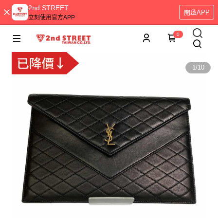
2nd STREET
開啟APP
立刻使用官方APP
0
1
/
10