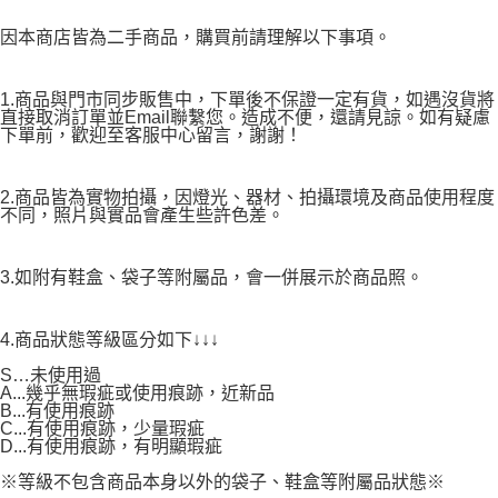
因本商店皆為二手商品，購買前請理解以下事項。
1.商品與門市同步販售中，下單後不保證一定有貨，如遇沒貨將
直接取消訂單並Email聯繫您。造成不便，還請見諒。如有疑慮
下單前，歡迎至客服中心留言，謝謝！
2.商品皆為實物拍攝，因燈光、器材、拍攝環境及商品使用程度
不同，照片與實品會產生些許色差。
3.如附有鞋盒、袋子等附屬品，會一併展示於商品照。
4.商品狀態等級區分如下↓↓↓
S…未使用過
A...幾乎無瑕疵或使用痕跡，近新品
B...有使用痕跡
C...有使用痕跡，少量瑕疵
D...有使用痕跡，有明顯瑕疵
※等級不包含商品本身以外的袋子、鞋盒等附屬品狀態※