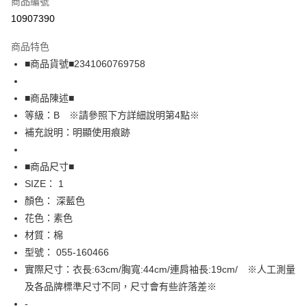
商品編號
超商取貨付款
10907390
LINE Pay
商品特色
Apple Pay
■商品貨號■2341060769758
街口支付
■商品陳述■
悠遊付
等級：B ※請參照下方詳細說明第4點※
補充說明：明顯使用痕跡
全盈+PAY
AFTEE先享後付
■商品尺寸■
相關說明
SIZE： 1
【關於「AFTEE先享後付」】
顏色： 深藍色
AFTEE先享後付是「在收到商品之後才付款」的支付方式。 讓您購物簡單
運送方式
花色：素色
便利好安心！
１．簡單：不需註冊會員、不需綁卡、不需儲值。
全家取貨付款
材質：棉
２．便利：只要手機號碼，簡訊認證，即可結帳。
型號： 055-160466
免運費
３．安心：先確認商品／服務後，再付款。
實際尺寸：衣長:63cm/胸寬:44cm/連肩袖長:19cm/ ※人工測量
付款後全家取貨
【「AFTEE先享後付」結帳流程】
及各品牌標準尺寸不同，尺寸會有些許落差※
１．於結帳方式選擇「AFTEE先享後付」後，將跳轉至「AFTEE先享後付」
免運費
-
結帳頁面，進行簡訊認證並確認金額後，即可完成結帳。