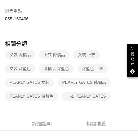
２．訂單成立數日內，您將收到繳費通知簡訊。
7-11取貨付款
３．收到繳費通知簡訊後14天內，點擊此簡訊中的連結，可透過四大超商／
銷售重點
免運費
ATM／網路銀行／等多元方式進行付款，方視為交易完成。
055-160466
※ 請注意：結帳手續完成當下不需立刻繳費，但若您需要取消訂單，請聯絡
付款後7-11取貨
購買商品的店家。未經商家同意取消之訂單仍視為有效，需透過AFTEE先享
後付繳納相關費用。
免運費
※ 交易是否成功請以「AFTEE先享後付 」之結帳頁面顯示為準，若有關於
相關分類
是否繳費成功／繳費後需取消欲退款等相關疑問，請聯繫「AFTEE先享後付
宅配
AI
客戶支援中心」
https://netprotections.freshdesk.com/support/home
找
免運費
女裝 降價品
上衣 降價品
女裝 上衣
尺
【注意事項】
寸
１．透過由恩沛科技股份有限公司提供之「AFTEE先享後付」服務完成之交
女裝 深藍色
降價品 深藍色
深藍色 上衣
易，需依本服務之必要範圍內提供個人資料，並將交易相關給付款項請求債
權轉讓予恩沛科技股份有限公司。
２．關於個人資料處理事宜，請瀏覽以下網址：
PEARLY GATES 女裝
PEARLY GATES 降價品
https://aftee.tw/terms/#terms3
３．未成年的使用者請事先徵得法定代理人或監護人之同意方可使用
PEARLY GATES 深藍色
上衣 PEARLY GATES
「AFTEE先享後付」，若未經同意申辦者引起之損失，本公司不負相關責
任。
４．使用「AFTEE先享後付」時，將依據個別帳號之用戶狀況，依本公司即
時審查核予不同之上限額度；若仍有額度不足之情形，本公司將視審查結果
請求用戶進行身份認證。
詳細說明
相關推薦
５．嚴禁一人註冊多個帳號或使用他人資訊註冊。若發現惡意使用之情形，
恩沛科技股份有限公司將有權停止該用戶之使用額度並採取法律行動。