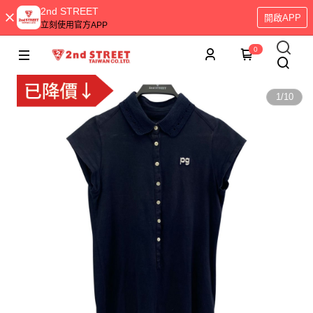
2nd STREET
開啟APP
立刻使用官方APP
0
1
/
10