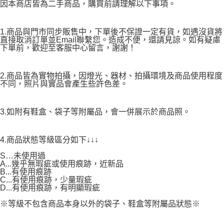
因本商店皆為二手商品，購買前請理解以下事項。
1.商品與門市同步販售中，下單後不保證一定有貨，如遇沒貨將
直接取消訂單並Email聯繫您。造成不便，還請見諒。如有疑慮
下單前，歡迎至客服中心留言，謝謝！
2.商品皆為實物拍攝，因燈光、器材、拍攝環境及商品使用程度
不同，照片與實品會產生些許色差。
3.如附有鞋盒、袋子等附屬品，會一併展示於商品照。
4.商品狀態等級區分如下↓↓↓
S…未使用過
A...幾乎無瑕疵或使用痕跡，近新品
B...有使用痕跡
C...有使用痕跡，少量瑕疵
D...有使用痕跡，有明顯瑕疵
※等級不包含商品本身以外的袋子、鞋盒等附屬品狀態※