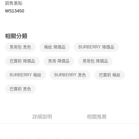
３．收到繳費通知簡訊後14天內，點擊此簡訊中的連結，可透過四大超商／
銷售重點
免運費
ATM／網路銀行／等多元方式進行付款，方視為交易完成。
WS13450
※ 請注意：結帳手續完成當下不需立刻繳費，但若您需要取消訂單，請聯絡
付款後7-11取貨
購買商品的店家。未經商家同意取消之訂單仍視為有效，需透過AFTEE先享
後付繳納相關費用。
免運費
※ 交易是否成功請以「AFTEE先享後付 」之結帳頁面顯示為準，若有關於
相關分類
是否繳費成功／繳費後需取消欲退款等相關疑問，請聯繫「AFTEE先享後付
宅配
客戶支援中心」
https://netprotections.freshdesk.com/support/home
免運費
男用包 黑色
格紋 降價品
BURBERRY 降價品
【注意事項】
１．透過由恩沛科技股份有限公司提供之「AFTEE先享後付」服務完成之交
海外宅配
查看運費
巴寶莉 降價品
男用 降價品
男用包 降價品
易，需依本服務之必要範圍內提供個人資料，並將交易相關給付款項請求債
權轉讓予恩沛科技股份有限公司。
２．關於個人資料處理事宜，請瀏覽以下網址：
BURBERRY 格紋
BURBERRY 黑色
巴寶莉 格紋
https://aftee.tw/terms/#terms3
３．未成年的使用者請事先徵得法定代理人或監護人之同意方可使用
巴寶莉 黑色
「AFTEE先享後付」，若未經同意申辦者引起之損失，本公司不負相關責
任。
４．使用「AFTEE先享後付」時，將依據個別帳號之用戶狀況，依本公司即
時審查核予不同之上限額度；若仍有額度不足之情形，本公司將視審查結果
請求用戶進行身份認證。
詳細說明
相關推薦
５．嚴禁一人註冊多個帳號或使用他人資訊註冊。若發現惡意使用之情形，
恩沛科技股份有限公司將有權停止該用戶之使用額度並採取法律行動。