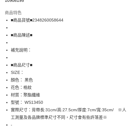
10908195
LINE Pay
商品特色
Apple Pay
■商品貨號■2348260058644
街口支付
■商品陳述■
悠遊付
補充說明：
全盈+PAY
AFTEE先享後付
■商品尺寸■
相關說明
SIZE：
【關於「AFTEE先享後付」】
顏色： 黑色
AFTEE先享後付是「在收到商品之後才付款」的支付方式。 讓您購物簡單
運送方式
花色：格紋
便利好安心！
１．簡單：不需註冊會員、不需綁卡、不需儲值。
全家取貨付款
材質：聚酯纖維
２．便利：只要手機號碼，簡訊認證，即可結帳。
型號： WS13450
免運費
３．安心：先確認商品／服務後，再付款。
實際尺寸：背帶長:31cm/高:27.5cm/厚度:7cm/寬:35cm/ ※人
付款後全家取貨
【「AFTEE先享後付」結帳流程】
工測量及各品牌標準尺寸不同，尺寸會有些許落差※
１．於結帳方式選擇「AFTEE先享後付」後，將跳轉至「AFTEE先享後付」
免運費
-
結帳頁面，進行簡訊認證並確認金額後，即可完成結帳。
２．訂單成立數日內，您將收到繳費通知簡訊。
7-11取貨付款