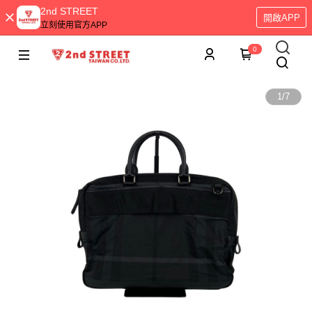
2nd STREET
開啟APP
立刻使用官方APP
0
1
/
7