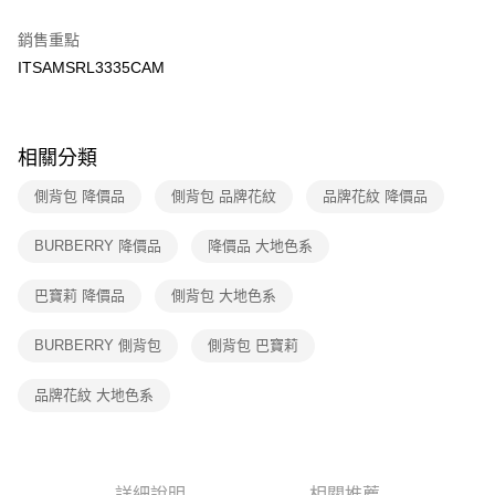
２．訂單成立數日內，您將收到繳費通知簡訊。
7-11取貨付款
３．收到繳費通知簡訊後14天內，點擊此簡訊中的連結，可透過四大超商／
銷售重點
免運費
ATM／網路銀行／等多元方式進行付款，方視為交易完成。
ITSAMSRL3335CAM
※ 請注意：結帳手續完成當下不需立刻繳費，但若您需要取消訂單，請聯絡
付款後7-11取貨
購買商品的店家。未經商家同意取消之訂單仍視為有效，需透過AFTEE先享
後付繳納相關費用。
免運費
※ 交易是否成功請以「AFTEE先享後付 」之結帳頁面顯示為準，若有關於
相關分類
是否繳費成功／繳費後需取消欲退款等相關疑問，請聯繫「AFTEE先享後付
宅配
客戶支援中心」
https://netprotections.freshdesk.com/support/home
免運費
側背包 降價品
側背包 品牌花紋
品牌花紋 降價品
【注意事項】
１．透過由恩沛科技股份有限公司提供之「AFTEE先享後付」服務完成之交
海外宅配
查看運費
BURBERRY 降價品
降價品 大地色系
易，需依本服務之必要範圍內提供個人資料，並將交易相關給付款項請求債
權轉讓予恩沛科技股份有限公司。
２．關於個人資料處理事宜，請瀏覽以下網址：
巴寶莉 降價品
側背包 大地色系
https://aftee.tw/terms/#terms3
３．未成年的使用者請事先徵得法定代理人或監護人之同意方可使用
BURBERRY 側背包
側背包 巴寶莉
「AFTEE先享後付」，若未經同意申辦者引起之損失，本公司不負相關責
任。
４．使用「AFTEE先享後付」時，將依據個別帳號之用戶狀況，依本公司即
品牌花紋 大地色系
時審查核予不同之上限額度；若仍有額度不足之情形，本公司將視審查結果
請求用戶進行身份認證。
５．嚴禁一人註冊多個帳號或使用他人資訊註冊。若發現惡意使用之情形，
恩沛科技股份有限公司將有權停止該用戶之使用額度並採取法律行動。
詳細說明
相關推薦