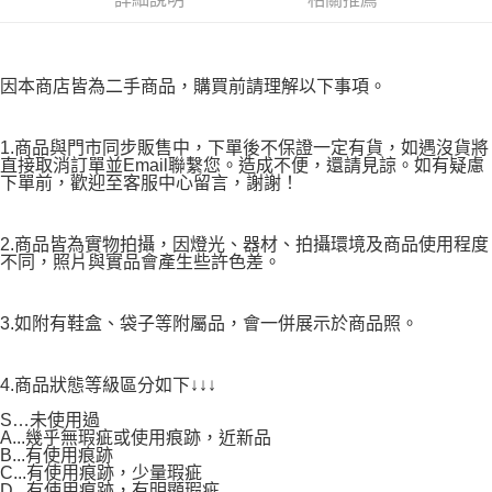
因本商店皆為二手商品，購買前請理解以下事項。
1.商品與門市同步販售中，下單後不保證一定有貨，如遇沒貨將
直接取消訂單並Email聯繫您。造成不便，還請見諒。如有疑慮
下單前，歡迎至客服中心留言，謝謝！
2.商品皆為實物拍攝，因燈光、器材、拍攝環境及商品使用程度
不同，照片與實品會產生些許色差。
3.如附有鞋盒、袋子等附屬品，會一併展示於商品照。
4.商品狀態等級區分如下↓↓↓
S…未使用過
A...幾乎無瑕疵或使用痕跡，近新品
B...有使用痕跡
C...有使用痕跡，少量瑕疵
D...有使用痕跡，有明顯瑕疵