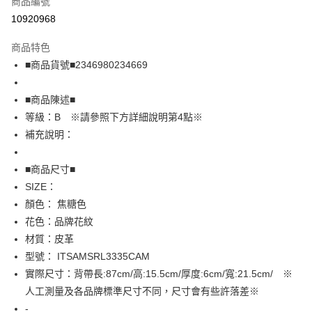
商品編號
超商取貨付款
10920968
LINE Pay
商品特色
Apple Pay
■商品貨號■2346980234669
街口支付
■商品陳述■
悠遊付
等級：B ※請參照下方詳細說明第4點※
補充說明：
全盈+PAY
AFTEE先享後付
■商品尺寸■
相關說明
SIZE：
【關於「AFTEE先享後付」】
顏色： 焦糖色
AFTEE先享後付是「在收到商品之後才付款」的支付方式。 讓您購物簡單
運送方式
花色：品牌花紋
便利好安心！
１．簡單：不需註冊會員、不需綁卡、不需儲值。
全家取貨付款
材質：皮革
２．便利：只要手機號碼，簡訊認證，即可結帳。
型號： ITSAMSRL3335CAM
免運費
３．安心：先確認商品／服務後，再付款。
實際尺寸：背帶長:87cm/高:15.5cm/厚度:6cm/寬:21.5cm/ ※
付款後全家取貨
【「AFTEE先享後付」結帳流程】
人工測量及各品牌標準尺寸不同，尺寸會有些許落差※
１．於結帳方式選擇「AFTEE先享後付」後，將跳轉至「AFTEE先享後付」
免運費
-
結帳頁面，進行簡訊認證並確認金額後，即可完成結帳。