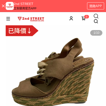
2nd STREET
開啟APP
立刻使用官方APP
0
1
/
10