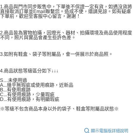
1.商品與門市同步販售中，下單後不保證一定有貨，如遇沒貨將
直接取消訂單並Email聯繫您。造成不便，還請見諒。如有疑慮
下單前，歡迎至客服中心留言，謝謝！
2.商品皆為實物拍攝，因燈光、器材、拍攝環境及商品使用程度
不同，照片與實品會產生些許色差。
3.如附有鞋盒、袋子等附屬品，會一併展示於商品照。
4.商品狀態等級區分如下↓↓↓
S…未使用過
A...幾乎無瑕疵或使用痕跡，近新品
B...有使用痕跡
C...有使用痕跡，少量瑕疵
D...有使用痕跡，有明顯瑕疵
※等級不包含商品本身以外的袋子、鞋盒等附屬品狀態※
顯示電腦版詳細說明