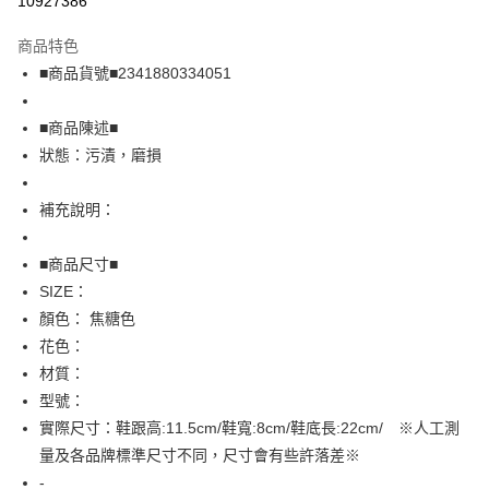
10927386
LINE Pay
商品特色
Apple Pay
■商品貨號■2341880334051
街口支付
■商品陳述■
悠遊付
狀態：污漬，磨損
全盈+PAY
補充說明：
AFTEE先享後付
相關說明
■商品尺寸■
【關於「AFTEE先享後付」】
SIZE：
AFTEE先享後付是「在收到商品之後才付款」的支付方式。 讓您購物簡單
運送方式
顏色： 焦糖色
便利好安心！
１．簡單：不需註冊會員、不需綁卡、不需儲值。
全家取貨付款
花色：
２．便利：只要手機號碼，簡訊認證，即可結帳。
材質：
免運費
３．安心：先確認商品／服務後，再付款。
型號：
付款後全家取貨
【「AFTEE先享後付」結帳流程】
實際尺寸：鞋跟高:11.5cm/鞋寬:8cm/鞋底長:22cm/ ※人工測
１．於結帳方式選擇「AFTEE先享後付」後，將跳轉至「AFTEE先享後付」
免運費
量及各品牌標準尺寸不同，尺寸會有些許落差※
結帳頁面，進行簡訊認證並確認金額後，即可完成結帳。
２．訂單成立數日內，您將收到繳費通知簡訊。
-
7-11取貨付款