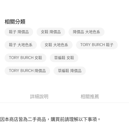
３．收到繳費通知簡訊後14天內，點擊此簡訊中的連結，可透過四大超商／
免運費
ATM／網路銀行／等多元方式進行付款，方視為交易完成。
※ 請注意：結帳手續完成當下不需立刻繳費，但若您需要取消訂單，請聯絡
付款後7-11取貨
購買商品的店家。未經商家同意取消之訂單仍視為有效，需透過AFTEE先享
相關分類
後付繳納相關費用。
免運費
※ 交易是否成功請以「AFTEE先享後付 」之結帳頁面顯示為準，若有關於
鞋子 降價品
女鞋 降價品
降價品 大地色系
是否繳費成功／繳費後需取消欲退款等相關疑問，請聯繫「AFTEE先享後付
宅配
客戶支援中心」
https://netprotections.freshdesk.com/support/home
免運費
鞋子 大地色系
女鞋 大地色系
TORY BURCH 鞋子
【注意事項】
１．透過由恩沛科技股份有限公司提供之「AFTEE先享後付」服務完成之交
TORY BURCH 女鞋
草編鞋 女鞋
易，需依本服務之必要範圍內提供個人資料，並將交易相關給付款項請求債
權轉讓予恩沛科技股份有限公司。
２．關於個人資料處理事宜，請瀏覽以下網址：
TORY BURCH 降價品
草編鞋 降價品
https://aftee.tw/terms/#terms3
３．未成年的使用者請事先徵得法定代理人或監護人之同意方可使用
「AFTEE先享後付」，若未經同意申辦者引起之損失，本公司不負相關責
任。
４．使用「AFTEE先享後付」時，將依據個別帳號之用戶狀況，依本公司即
詳細說明
相關推薦
時審查核予不同之上限額度；若仍有額度不足之情形，本公司將視審查結果
請求用戶進行身份認證。
５．嚴禁一人註冊多個帳號或使用他人資訊註冊。若發現惡意使用之情形，
恩沛科技股份有限公司將有權停止該用戶之使用額度並採取法律行動。
因本商店皆為二手商品，購買前請理解以下事項。