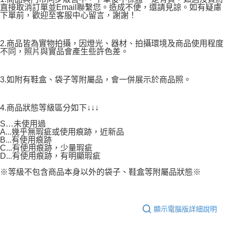
直接取消訂單並Email聯繫您。造成不便，還請見諒。如有疑慮
下單前，歡迎至客服中心留言，謝謝！
2.商品皆為實物拍攝，因燈光、器材、拍攝環境及商品使用程度
不同，照片與實品會產生些許色差。
3.如附有鞋盒、袋子等附屬品，會一併展示於商品照。
4.商品狀態等級區分如下↓↓↓
S…未使用過
A...幾乎無瑕疵或使用痕跡，近新品
B...有使用痕跡
C...有使用痕跡，少量瑕疵
D...有使用痕跡，有明顯瑕疵
※等級不包含商品本身以外的袋子、鞋盒等附屬品狀態※
顯示電腦版詳細說明