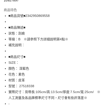
10927897
LINE Pay
商品特色
Apple Pay
■商品貨號■2342950869558
街口支付
■商品陳述■
悠遊付
狀態：刮痕
等級：B ※請參照下方詳細說明第4點※
全盈+PAY
補充說明：
AFTEE先享後付
相關說明
■商品尺寸■
【關於「AFTEE先享後付」】
SIZE：
AFTEE先享後付是「在收到商品之後才付款」的支付方式。 讓您購物簡單
運送方式
顏色： 深藍色
便利好安心！
１．簡單：不需註冊會員、不需綁卡、不需儲值。
全家取貨付款
花色：素色
２．便利：只要手機號碼，簡訊認證，即可結帳。
材質：皮革
免運費
３．安心：先確認商品／服務後，再付款。
型號： 27518338
付款後全家取貨
【「AFTEE先享後付」結帳流程】
實際尺寸：背帶長:105cm/高:13.5cm/厚度:7.5cm/寬:25cm/ ※
１．於結帳方式選擇「AFTEE先享後付」後，將跳轉至「AFTEE先享後付」
免運費
人工測量及各品牌標準尺寸不同，尺寸會有些許落差※
結帳頁面，進行簡訊認證並確認金額後，即可完成結帳。
２．訂單成立數日內，您將收到繳費通知簡訊。
-
7-11取貨付款