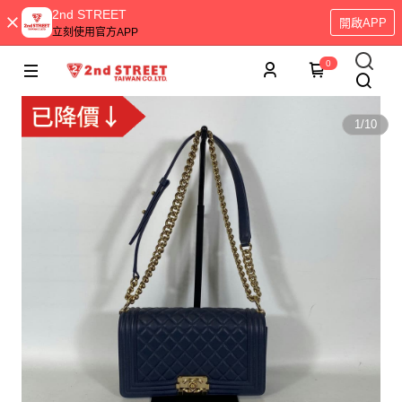
2nd STREET
開啟APP
立刻使用官方APP
0
1
/
10