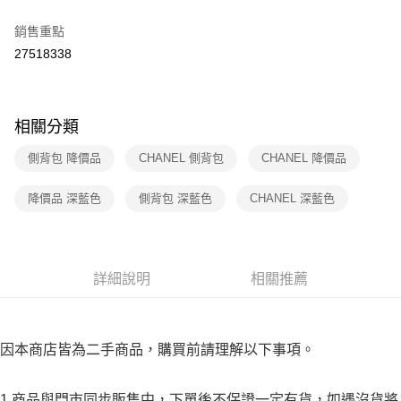
３．收到繳費通知簡訊後14天內，點擊此簡訊中的連結，可透過四大超商／
免運費
ATM／網路銀行／等多元方式進行付款，方視為交易完成。
銷售重點
※ 請注意：結帳手續完成當下不需立刻繳費，但若您需要取消訂單，請聯絡
27518338
付款後7-11取貨
購買商品的店家。未經商家同意取消之訂單仍視為有效，需透過AFTEE先享
後付繳納相關費用。
免運費
※ 交易是否成功請以「AFTEE先享後付 」之結帳頁面顯示為準，若有關於
是否繳費成功／繳費後需取消欲退款等相關疑問，請聯繫「AFTEE先享後付
宅配
客戶支援中心」
https://netprotections.freshdesk.com/support/home
相關分類
免運費
【注意事項】
側背包 降價品
CHANEL 側背包
CHANEL 降價品
１．透過由恩沛科技股份有限公司提供之「AFTEE先享後付」服務完成之交
海外宅配
查看運費
易，需依本服務之必要範圍內提供個人資料，並將交易相關給付款項請求債
降價品 深藍色
側背包 深藍色
CHANEL 深藍色
權轉讓予恩沛科技股份有限公司。
２．關於個人資料處理事宜，請瀏覽以下網址：
https://aftee.tw/terms/#terms3
３．未成年的使用者請事先徵得法定代理人或監護人之同意方可使用
「AFTEE先享後付」，若未經同意申辦者引起之損失，本公司不負相關責
詳細說明
相關推薦
任。
４．使用「AFTEE先享後付」時，將依據個別帳號之用戶狀況，依本公司即
時審查核予不同之上限額度；若仍有額度不足之情形，本公司將視審查結果
請求用戶進行身份認證。
５．嚴禁一人註冊多個帳號或使用他人資訊註冊。若發現惡意使用之情形，
因本商店皆為二手商品，購買前請理解以下事項。
恩沛科技股份有限公司將有權停止該用戶之使用額度並採取法律行動。
1.商品與門市同步販售中，下單後不保證一定有貨，如遇沒貨將