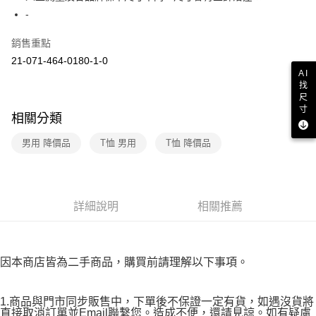
２．訂單成立數日內，您將收到繳費通知簡訊。
-
7-11取貨付款
３．收到繳費通知簡訊後14天內，點擊此簡訊中的連結，可透過四大超商／
免運費
ATM／網路銀行／等多元方式進行付款，方視為交易完成。
銷售重點
※ 請注意：結帳手續完成當下不需立刻繳費，但若您需要取消訂單，請聯絡
21-071-464-0180-1-0
付款後7-11取貨
購買商品的店家。未經商家同意取消之訂單仍視為有效，需透過AFTEE先享
AI
後付繳納相關費用。
免運費
找
※ 交易是否成功請以「AFTEE先享後付 」之結帳頁面顯示為準，若有關於
尺
是否繳費成功／繳費後需取消欲退款等相關疑問，請聯繫「AFTEE先享後付
宅配
寸
客戶支援中心」
https://netprotections.freshdesk.com/support/home
相關分類
免運費
【注意事項】
男用 降價品
T恤 男用
T恤 降價品
１．透過由恩沛科技股份有限公司提供之「AFTEE先享後付」服務完成之交
易，需依本服務之必要範圍內提供個人資料，並將交易相關給付款項請求債
權轉讓予恩沛科技股份有限公司。
２．關於個人資料處理事宜，請瀏覽以下網址：
https://aftee.tw/terms/#terms3
詳細說明
相關推薦
３．未成年的使用者請事先徵得法定代理人或監護人之同意方可使用
「AFTEE先享後付」，若未經同意申辦者引起之損失，本公司不負相關責
任。
４．使用「AFTEE先享後付」時，將依據個別帳號之用戶狀況，依本公司即
因本商店皆為二手商品，購買前請理解以下事項。
時審查核予不同之上限額度；若仍有額度不足之情形，本公司將視審查結果
請求用戶進行身份認證。
５．嚴禁一人註冊多個帳號或使用他人資訊註冊。若發現惡意使用之情形，
1.商品與門市同步販售中，下單後不保證一定有貨，如遇沒貨將
恩沛科技股份有限公司將有權停止該用戶之使用額度並採取法律行動。
直接取消訂單並Email聯繫您。造成不便，還請見諒。如有疑慮