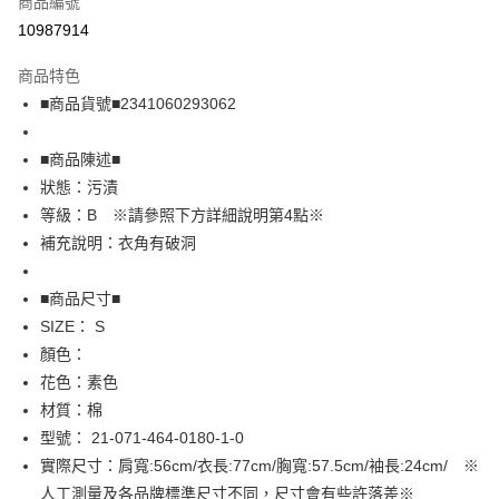
商品編號
超商取貨付款
10987914
LINE Pay
商品特色
Apple Pay
■商品貨號■2341060293062
街口支付
■商品陳述■
悠遊付
狀態：污漬
等級：B ※請參照下方詳細說明第4點※
全盈+PAY
補充說明：衣角有破洞
AFTEE先享後付
相關說明
■商品尺寸■
【關於「AFTEE先享後付」】
SIZE： S
AFTEE先享後付是「在收到商品之後才付款」的支付方式。 讓您購物簡單
運送方式
顏色：
便利好安心！
１．簡單：不需註冊會員、不需綁卡、不需儲值。
全家取貨付款
花色：素色
２．便利：只要手機號碼，簡訊認證，即可結帳。
材質：棉
免運費
３．安心：先確認商品／服務後，再付款。
型號： 21-071-464-0180-1-0
付款後全家取貨
【「AFTEE先享後付」結帳流程】
實際尺寸：肩寬:56cm/衣長:77cm/胸寬:57.5cm/袖長:24cm/ ※
１．於結帳方式選擇「AFTEE先享後付」後，將跳轉至「AFTEE先享後付」
免運費
人工測量及各品牌標準尺寸不同，尺寸會有些許落差※
結帳頁面，進行簡訊認證並確認金額後，即可完成結帳。