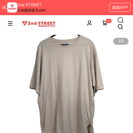
2nd STREET
開啟APP
立刻使用官方APP
0
1
/
9