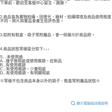
下單前，歡迎至客服中心留言，謝謝！
2.商品皆為實物拍攝，因燈光、器材、拍攝環境及商品使用程度
不同，照片與實品會產生些許色差。
3.如附有鞋盒、袋子等附屬品，會一併展示於商品照。
4.商品狀態等級區分如下↓↓↓
S…未使用過
A...幾乎無瑕疵或使用痕跡，近新品
B...有使用痕跡
C...有使用痕跡，少量瑕疵
D...有使用痕跡，有明顯瑕疵
※等級不包含商品本身以外的袋子、鞋盒等附屬品狀態※
顯示電腦版詳細說明