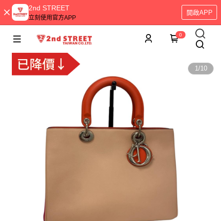
2nd STREET
開啟APP
立刻使用官方APP
0
1
/
10