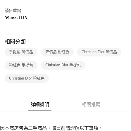
２．訂單成立數日內，您將收到繳費通知簡訊。
7-11取貨付款
３．收到繳費通知簡訊後14天內，點擊此簡訊中的連結，可透過四大超商／
銷售重點
免運費
ATM／網路銀行／等多元方式進行付款，方視為交易完成。
09-ma-1113
※ 請注意：結帳手續完成當下不需立刻繳費，但若您需要取消訂單，請聯絡
付款後7-11取貨
購買商品的店家。未經商家同意取消之訂單仍視為有效，需透過AFTEE先享
後付繳納相關費用。
免運費
※ 交易是否成功請以「AFTEE先享後付 」之結帳頁面顯示為準，若有關於
相關分類
是否繳費成功／繳費後需取消欲退款等相關疑問，請聯繫「AFTEE先享後付
宅配
客戶支援中心」
https://netprotections.freshdesk.com/support/home
免運費
手提包 降價品
降價品 粉紅色
Christian Dior 降價品
【注意事項】
１．透過由恩沛科技股份有限公司提供之「AFTEE先享後付」服務完成之交
海外宅配
查看運費
粉紅色 手提包
Christian Dior 手提包
易，需依本服務之必要範圍內提供個人資料，並將交易相關給付款項請求債
權轉讓予恩沛科技股份有限公司。
２．關於個人資料處理事宜，請瀏覽以下網址：
Christian Dior 粉紅色
https://aftee.tw/terms/#terms3
３．未成年的使用者請事先徵得法定代理人或監護人之同意方可使用
「AFTEE先享後付」，若未經同意申辦者引起之損失，本公司不負相關責
任。
詳細說明
相關推薦
４．使用「AFTEE先享後付」時，將依據個別帳號之用戶狀況，依本公司即
時審查核予不同之上限額度；若仍有額度不足之情形，本公司將視審查結果
請求用戶進行身份認證。
５．嚴禁一人註冊多個帳號或使用他人資訊註冊。若發現惡意使用之情形，
恩沛科技股份有限公司將有權停止該用戶之使用額度並採取法律行動。
因本商店皆為二手商品，購買前請理解以下事項。