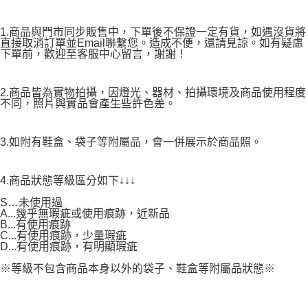
1.商品與門市同步販售中，下單後不保證一定有貨，如遇沒貨將
直接取消訂單並Email聯繫您。造成不便，還請見諒。如有疑慮
下單前，歡迎至客服中心留言，謝謝！
2.商品皆為實物拍攝，因燈光、器材、拍攝環境及商品使用程度
不同，照片與實品會產生些許色差。
3.如附有鞋盒、袋子等附屬品，會一併展示於商品照。
4.商品狀態等級區分如下↓↓↓
S…未使用過
A...幾乎無瑕疵或使用痕跡，近新品
B...有使用痕跡
C...有使用痕跡，少量瑕疵
D...有使用痕跡，有明顯瑕疵
※等級不包含商品本身以外的袋子、鞋盒等附屬品狀態※