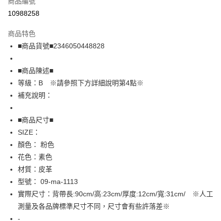
商品編號
超商取貨付款
10988258
LINE Pay
商品特色
Apple Pay
■商品貨號■2346050448828
街口支付
■商品陳述■
悠遊付
等級：B ※請參照下方詳細說明第4點※
補充說明：
全盈+PAY
AFTEE先享後付
■商品尺寸■
相關說明
SIZE：
【關於「AFTEE先享後付」】
顏色： 粉色
AFTEE先享後付是「在收到商品之後才付款」的支付方式。 讓您購物簡單
運送方式
花色：素色
便利好安心！
１．簡單：不需註冊會員、不需綁卡、不需儲值。
全家取貨付款
材質：皮革
２．便利：只要手機號碼，簡訊認證，即可結帳。
型號： 09-ma-1113
免運費
３．安心：先確認商品／服務後，再付款。
實際尺寸：背帶長:90cm/高:23cm/厚度:12cm/寬:31cm/ ※人工
付款後全家取貨
【「AFTEE先享後付」結帳流程】
測量及各品牌標準尺寸不同，尺寸會有些許落差※
１．於結帳方式選擇「AFTEE先享後付」後，將跳轉至「AFTEE先享後付」
免運費
-
結帳頁面，進行簡訊認證並確認金額後，即可完成結帳。