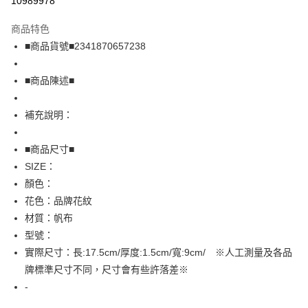
10989978
LINE Pay
商品特色
Apple Pay
■商品貨號■2341870657238
街口支付
■商品陳述■
悠遊付
補充說明：
全盈+PAY
AFTEE先享後付
■商品尺寸■
相關說明
SIZE：
【關於「AFTEE先享後付」】
顏色：
AFTEE先享後付是「在收到商品之後才付款」的支付方式。 讓您購物簡單
運送方式
花色：品牌花紋
便利好安心！
１．簡單：不需註冊會員、不需綁卡、不需儲值。
全家取貨付款
材質：帆布
２．便利：只要手機號碼，簡訊認證，即可結帳。
型號：
免運費
３．安心：先確認商品／服務後，再付款。
實際尺寸：長:17.5cm/厚度:1.5cm/寬:9cm/ ※人工測量及各品
付款後全家取貨
【「AFTEE先享後付」結帳流程】
牌標準尺寸不同，尺寸會有些許落差※
１．於結帳方式選擇「AFTEE先享後付」後，將跳轉至「AFTEE先享後付」
免運費
-
結帳頁面，進行簡訊認證並確認金額後，即可完成結帳。
２．訂單成立數日內，您將收到繳費通知簡訊。
7-11取貨付款