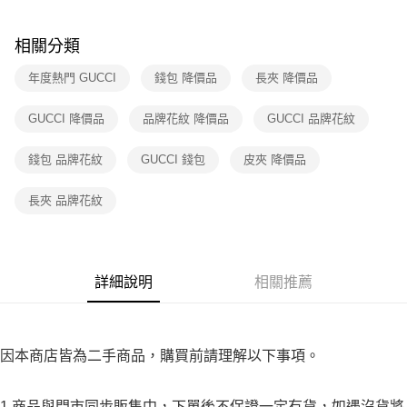
３．收到繳費通知簡訊後14天內，點擊此簡訊中的連結，可透過四大超商／
免運費
ATM／網路銀行／等多元方式進行付款，方視為交易完成。
※ 請注意：結帳手續完成當下不需立刻繳費，但若您需要取消訂單，請聯絡
相關分類
付款後7-11取貨
購買商品的店家。未經商家同意取消之訂單仍視為有效，需透過AFTEE先享
後付繳納相關費用。
年度熱門 GUCCI
錢包 降價品
長夾 降價品
免運費
※ 交易是否成功請以「AFTEE先享後付 」之結帳頁面顯示為準，若有關於
是否繳費成功／繳費後需取消欲退款等相關疑問，請聯繫「AFTEE先享後付
宅配
GUCCI 降價品
品牌花紋 降價品
GUCCI 品牌花紋
客戶支援中心」
https://netprotections.freshdesk.com/support/home
免運費
【注意事項】
錢包 品牌花紋
GUCCI 錢包
皮夾 降價品
１．透過由恩沛科技股份有限公司提供之「AFTEE先享後付」服務完成之交
易，需依本服務之必要範圍內提供個人資料，並將交易相關給付款項請求債
長夾 品牌花紋
權轉讓予恩沛科技股份有限公司。
２．關於個人資料處理事宜，請瀏覽以下網址：
https://aftee.tw/terms/#terms3
３．未成年的使用者請事先徵得法定代理人或監護人之同意方可使用
「AFTEE先享後付」，若未經同意申辦者引起之損失，本公司不負相關責
詳細說明
相關推薦
任。
４．使用「AFTEE先享後付」時，將依據個別帳號之用戶狀況，依本公司即
時審查核予不同之上限額度；若仍有額度不足之情形，本公司將視審查結果
請求用戶進行身份認證。
５．嚴禁一人註冊多個帳號或使用他人資訊註冊。若發現惡意使用之情形，
因本商店皆為二手商品，購買前請理解以下事項。
恩沛科技股份有限公司將有權停止該用戶之使用額度並採取法律行動。
1.商品與門市同步販售中，下單後不保證一定有貨，如遇沒貨將