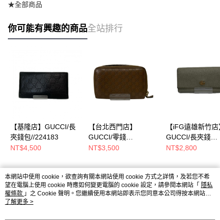
★全部商品
你可能有興趣的商品
全站排行
【基隆店】GUCCI/長
【台北西門店】
【iFG遠雄新竹店
夾錢包//224183
GUCCI/零錢
GUCCI/長夾錢
包//255452
包//456116
NT$4,500
NT$3,500
NT$2,800
本網站中使用 cookie，欲查詢有關本網站使用 cookie 方式之詳情，及若您不希
熱門標籤
望在電腦上使用 cookie 時應如何變更電腦的 cookie 設定，請參閱本網站「
隱私
權條款
」之 Cookie 聲明。您繼續使用本網站即表示您同意本公司得按本網站使
用條款之 Cookie 聲明使用 cookie。
了解更多 >