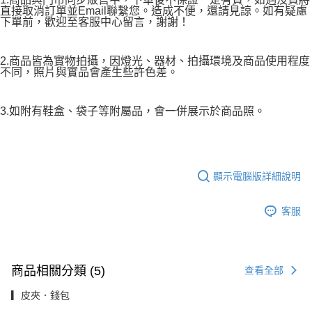
直接取消訂單並Email聯繫您。造成不便，還請見諒。如有疑慮
下單前，歡迎至客服中心留言，謝謝！
2.商品皆為實物拍攝，因燈光、器材、拍攝環境及商品使用程度
不同，照片與實品會產生些許色差。
3.如附有鞋盒、袋子等附屬品，會一併展示於商品照。
顯示電腦版詳細說明
客服
商品相關分類 (5)
查看全部
▎皮夾．錢包