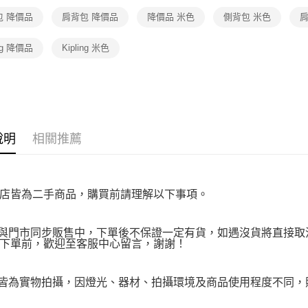
１．透過由
包 降價品
肩背包 降價品
降價品 米色
側背包 米色
交易，需
肩
求債權轉
２．關於
ing 降價品
Kipling 米色
https://aft
３．未成
「AFTE
任。
４．使用「
即時審查
結果請求
說明
相關推薦
５．嚴禁
形，恩沛
動。
店皆為二手商品，購買前請理解以下事項。
品與門市同步販售中，下單後不保證一定有貨，如遇沒貨將直接取消
下單前，歡迎至客服中心留言，謝謝！
品皆為實物拍攝，因燈光、器材、拍攝環境及商品使用程度不同