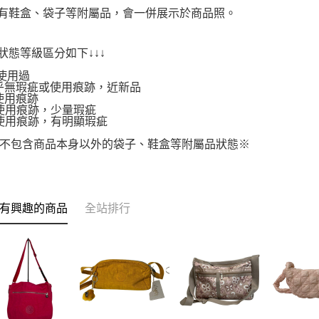
附有鞋盒、袋子等附屬品，會一併展示於商品照。
品狀態等級區分如下↓↓↓
使用過
.幾乎無瑕疵或使用痕跡，近新品
有使用痕跡
.有使用痕跡，少量瑕疵
.有使用痕跡，有明顯瑕疵
不包含商品本身以外的袋子、鞋盒等附屬品狀態※
有興趣的商品
全站排行