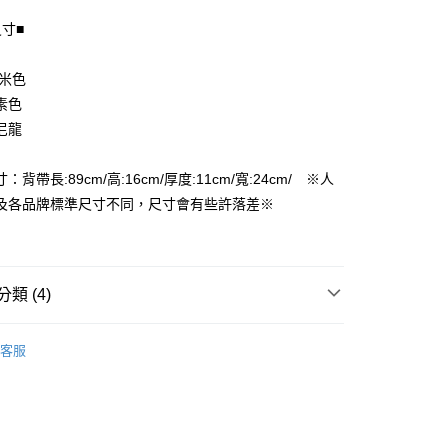
尺寸■
享後付
FTEE先享後付」】
 米色
先享後付是「在收到商品之後才付款」的支付方式。 讓您購物簡單
素色
心！
尼龍
：不需註冊會員、不需綁卡、不需儲值。
：只要手機號碼，簡訊認證，即可結帳。
付款
：先確認商品／服務後，再付款。
：背帶長:89cm/高:16cm/厚度:11cm/寬:24cm/ ※人
EE先享後付」結帳流程】
及各品牌標準尺寸不同，尺寸會有些許落差※
家取貨
方式選擇「AFTEE先享後付」後，將跳轉至「AFTEE先享後
頁面，進行簡訊認證並確認金額後，即可完成結帳。
成立數日內，您將收到繳費通知簡訊。
費通知簡訊後14天內，點擊此簡訊中的連結，可透過四大超商
付款
網路銀行／等多元方式進行付款，方視為交易完成。
類 (4)
：結帳手續完成當下不需立刻繳費，但若您需要取消訂單，請聯
的店家。未經商家同意取消之訂單仍視為有效，需透過AFTEE
女用｜側．肩背包
繳納相關費用。
1取貨
客服
否成功請以「AFTEE先享後付 」之結帳頁面顯示為準，若有關於
品
功／繳費後需取消欲退款等相關疑問，請聯繫「AFTEE先享後
ax 50% off
援中心」
https://netprotections.freshdesk.com/support/home
｜專區Max50%OFF
精選女包
項】