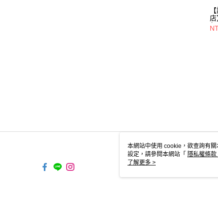
【
店】
包/
NT
本網站中使用 cookie，欲查詢有關
設定，請參閱本網站「
隱私權條款
使用 cookie。
了解更多 >