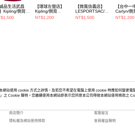
誠品生活武昌
【環球左營店】
【微風信義店】
【台中一
Kipling/側背
Kipling/側背
LESPORTSAC/側
Carlyn/側
/TM2133
包//k1244319s
背包//
$1,500
NT$1,200
NT$1,500
NT$1,200
本網站使用 cookie 方式之詳情，及若您不希望在電腦上使用 cookie 時應如何變更電腦的
」之 Cookie 聲明。您繼續使用本網站即表示您同意本公司得按本網站使用條款之 Coo
關於我們
客服資訊
品牌故事
購物說明
商店簡介
客服留言
隱私權及網站使用條款
會員權益聲明
聯絡我們