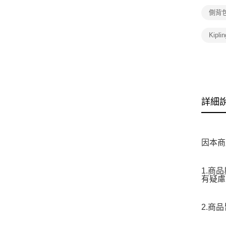
側背
Kipl
詳細
因本商
1.商
有疑慮
2.商