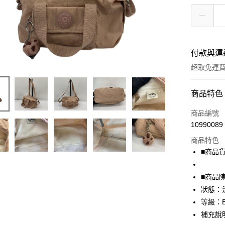
付款與運
超取免運
付款方式
商品特色
信用卡一
商品編號
10990089
超商取貨
商品特色
LINE Pay
■商品貨號
Apple Pay
■商品
街口支付
狀態：
等級：
悠遊付
補充說
全盈+PAY