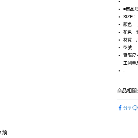
■商品
AFTEE先
SIZE：
相關說明
【關於「A
顏色：
AFTEE
花色：
便利好安
運送方式
材質：
１．簡單
２．便利
型號：
全家取貨
３．安心
實際尺寸
免運費
【「AFT
工測量
付款後全
１．於結帳
-
付」結帳
免運費
２．訂單
３．收到繳
7-11取貨
／ATM／
商品相關分
免運費
※ 請注意
絡購買商品
▎包包
先享後付
付款後7-1
分享
※ 交易是
★全部商
免運費
是否繳費成
★降價專區⬇M
付客戶支
宅配
分類
高人氣專區
【注意事
免運費