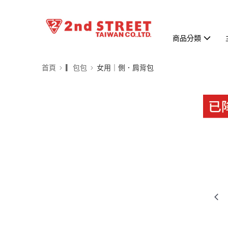
商品分類
首頁
▎包包
女用｜側．肩背包