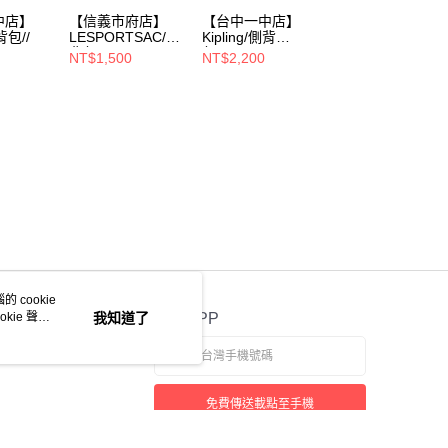
中店】
【信義市府店】
【台中一中店】
【高雄大遠百店】
背包//
LESPORTSAC/後
Kipling/側背
LESPORTSAC/側
背包//
包///23422016760
背包//
NT$1,500
NT$2,200
NT$1,500
96
 cookie
kie 聲明
我知道了
官方APP
免費傳送載點至手機