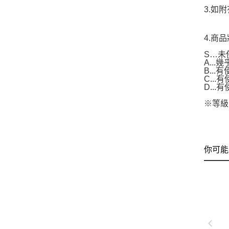
3.如
4.商
S…未
A..
B...
C..
D..
※等級
你可能