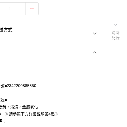
送方式
清除
紀錄
費
次付款
付款
■2342200885550
陳述■
泛黃，污漬，金屬氧化
B ※請參照下方詳細說明第4點※
明：