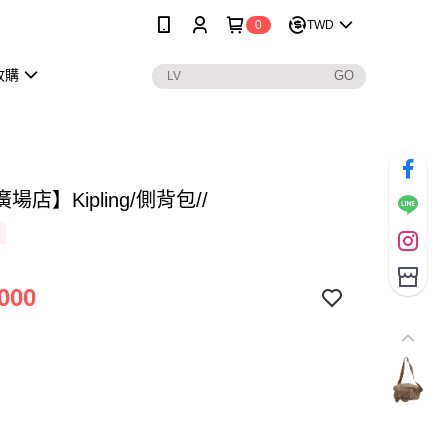
0
TWD
收購
場店】Kipling/側背包//
000