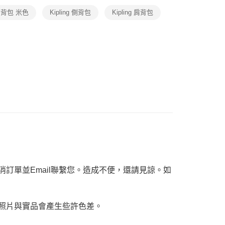
恩沛科技股份有限公司提供之「AFTEE先享後付」服務完成之
依本服務之必要範圍內提供個人資料，並將交易相關給付款項請
背包 米色
Kipling 側背包
Kipling 肩背包
讓予恩沛科技股份有限公司。
個人資料處理事宜，請瀏覽以下網址：
ee.tw/terms/#terms3
年的使用者請事先徵得法定代理人或監護人之同意方可使用
E先享後付」，若未經同意申辦者引起之損失，本公司不負相關責
AFTEE先享後付」時，將依據個別帳號之用戶狀況，依本公司
核予不同之上限額度；若仍有額度不足之情形，本公司將視審查
用戶進行身份認證。
一人註冊多個帳號或使用他人資訊註冊。若發現惡意使用之情
科技股份有限公司將有權停止該用戶之使用額度並採取法律行
訂單並Email聯繫您。造成不便，還請見諒。如
，照片與實品會產生些許色差。