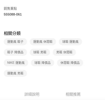
２．訂單成立數日內，您將收到繳費通知簡訊。
7-11取貨付款
３．收到繳費通知簡訊後14天內，點擊此簡訊中的連結，可透過四大超商／
銷售重點
免運費
ATM／網路銀行／等多元方式進行付款，方視為交易完成。
555088-061
※ 請注意：結帳手續完成當下不需立刻繳費，但若您需要取消訂單，請聯絡
付款後7-11取貨
購買商品的店家。未經商家同意取消之訂單仍視為有效，需透過AFTEE先享
後付繳納相關費用。
免運費
※ 交易是否成功請以「AFTEE先享後付 」之結帳頁面顯示為準，若有關於
相關分類
是否繳費成功／繳費後需取消欲退款等相關疑問，請聯繫「AFTEE先享後付
宅配
客戶支援中心」
https://netprotections.freshdesk.com/support/home
免運費
運動風 鞋子
運動風 休閒鞋
球鞋 運動風
【注意事項】
１．透過由恩沛科技股份有限公司提供之「AFTEE先享後付」服務完成之交
鞋子 降價品
球鞋 男鞋
男鞋 休閒鞋
易，需依本服務之必要範圍內提供個人資料，並將交易相關給付款項請求債
權轉讓予恩沛科技股份有限公司。
２．關於個人資料處理事宜，請瀏覽以下網址：
NIKE 運動風
球鞋 降價品
休閒鞋 降價品
https://aftee.tw/terms/#terms3
３．未成年的使用者請事先徵得法定代理人或監護人之同意方可使用
運動風 男鞋
「AFTEE先享後付」，若未經同意申辦者引起之損失，本公司不負相關責
任。
４．使用「AFTEE先享後付」時，將依據個別帳號之用戶狀況，依本公司即
時審查核予不同之上限額度；若仍有額度不足之情形，本公司將視審查結果
請求用戶進行身份認證。
詳細說明
相關推薦
５．嚴禁一人註冊多個帳號或使用他人資訊註冊。若發現惡意使用之情形，
恩沛科技股份有限公司將有權停止該用戶之使用額度並採取法律行動。