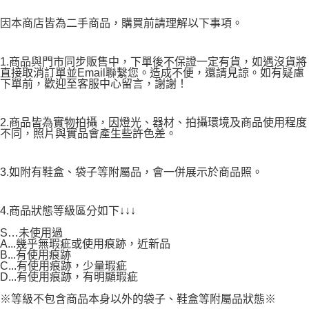
因本商店皆為二手商品，購買前請理解以下事項。
1.商品與門市同步販售中，下單後不保證一定有貨，如遇沒貨將
直接取消訂單並Email聯繫您。造成不便，還請見諒。如有疑慮
下單前，歡迎至客服中心留言，謝謝！
2.商品皆為實物拍攝，因燈光、器材、拍攝環境及商品使用程度
不同，照片與實品會產生些許色差。
3.如附有鞋盒、袋子等附屬品，會一併展示於商品照。
4.商品狀態等級區分如下↓↓↓
S…未使用過
A...幾乎無瑕疵或使用痕跡，近新品
B...有使用痕跡
C...有使用痕跡，少量瑕疵
D...有使用痕跡，有明顯瑕疵
※等級不包含商品本身以外的袋子、鞋盒等附屬品狀態※