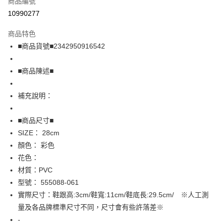
商品編號
超商取貨付款
10990277
LINE Pay
商品特色
Apple Pay
■商品貨號■2342950916542
街口支付
■商品陳述■
悠遊付
補充說明：
全盈+PAY
AFTEE先享後付
■商品尺寸■
相關說明
SIZE： 28cm
【關於「AFTEE先享後付」】
顏色： 彩色
AFTEE先享後付是「在收到商品之後才付款」的支付方式。 讓您購物簡單
運送方式
花色：
便利好安心！
１．簡單：不需註冊會員、不需綁卡、不需儲值。
全家取貨付款
材質：PVC
２．便利：只要手機號碼，簡訊認證，即可結帳。
型號： 555088-061
免運費
３．安心：先確認商品／服務後，再付款。
實際尺寸：鞋跟高:3cm/鞋寬:11cm/鞋底長:29.5cm/ ※人工測
付款後全家取貨
【「AFTEE先享後付」結帳流程】
量及各品牌標準尺寸不同，尺寸會有些許落差※
１．於結帳方式選擇「AFTEE先享後付」後，將跳轉至「AFTEE先享後付」
免運費
-
結帳頁面，進行簡訊認證並確認金額後，即可完成結帳。