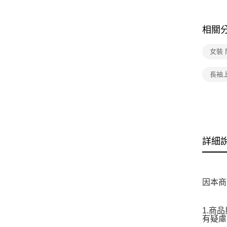
相關
女裝
長袖
詳細
因本商
1.商
有疑慮