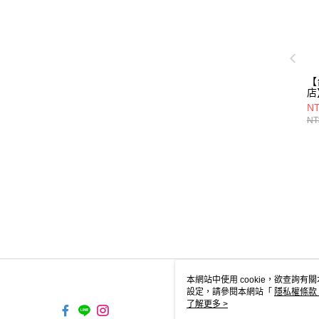
【
店
T//
NT
NT
本網站中使用 cookie，欲查詢有關
設定，請參閱本網站「
隱私權條款
使用 cookie。
了解更多 >