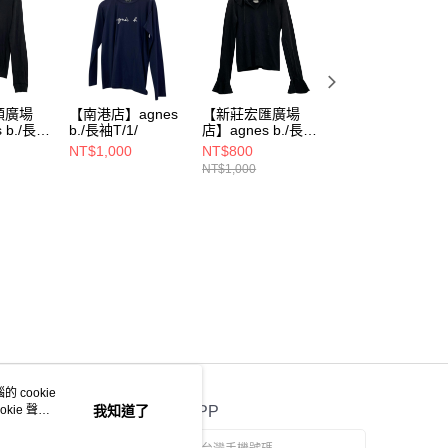
順廣場
【南港店】agnes
【新莊宏匯廣場
【微風信義店】
 b./長袖
b./長袖T/1/
店】agnes b./長袖
agnes b./長袖T/
T/2/
他/
NT$1,000
NT$800
NT$1,000
NT$1,000
 cookie
kie 聲明
我知道了
官方APP