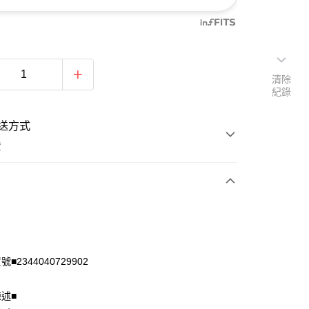
清除
紀錄
送方式
費
次付款
付款
■2344040729902
陳述■