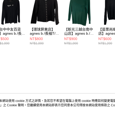
台中中友百貨
【環球屏東店】
【新光三越台南中
【苗栗尚
】agnes b./長袖
agnes b./長袖T/其
山店】agnes b./長
店】agnes
他/
袖T/其他/
T/0/
$500
NT$800
NT$900
NT$600
$1,000
NT$1,000
NT$1,000
NT$1,200
本網站使用 cookie 方式之詳情，及若您不希望在電腦上使用 cookie 時應如何變更電腦的
」之 Cookie 聲明。您繼續使用本網站即表示您同意本公司得按本網站使用條款之 Coo
關於我們
客服資訊
品牌故事
購物說明