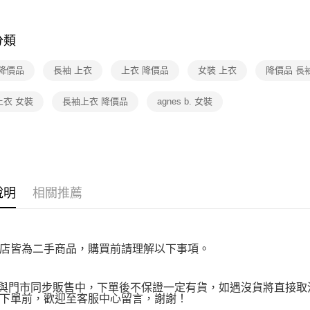
免運費
是否繳費成
★降價專區⬇M
付客戶支
宅配
分類
【注意事
免運費
１．透過由
 降價品
長袖 上衣
上衣 降價品
女裝 上衣
降價品 長
交易，需
求債權轉
２．關於
上衣 女裝
長袖上衣 降價品
agnes b. 女裝
https://aft
３．未成
「AFTE
任。
４．使用「
即時審查
結果請求
說明
相關推薦
５．嚴禁
形，恩沛
動。
店皆為二手商品，購買前請理解以下事項。
品與門市同步販售中，下單後不保證一定有貨，如遇沒貨將直接取消
下單前，歡迎至客服中心留言，謝謝！