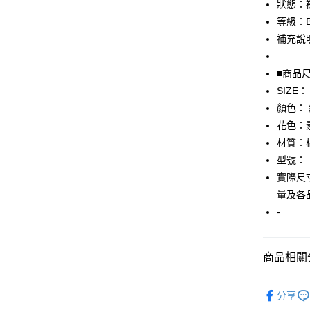
狀態：
等級：
悠遊付
補充說
全盈+PAY
■商品
AFTEE先
SIZE：
相關說明
【關於「A
顏色：
AFTEE
花色：
便利好安
運送方式
材質：
１．簡單
２．便利
型號：
全家取貨
３．安心
實際尺寸
免運費
【「AFT
量及各
付款後全
１．於結帳
-
付」結帳
免運費
２．訂單
３．收到繳
7-11取貨
／ATM／
商品相關分
免運費
※ 請注意
絡購買商品
▎女裝
先享後付
付款後7-1
分享
※ 交易是
★全部商