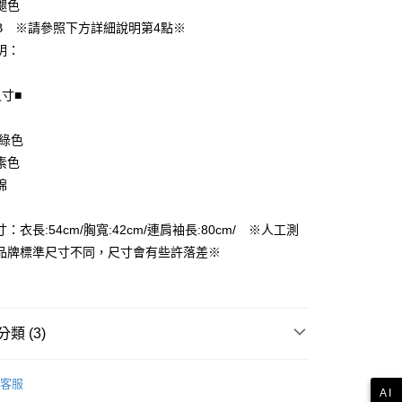
褪色
B ※請參照下方詳細說明第4點※
明：
尺寸■
享後付
FTEE先享後付」】
 綠色
先享後付是「在收到商品之後才付款」的支付方式。 讓您購物簡單
素色
心！
棉
：不需註冊會員、不需綁卡、不需儲值。
：只要手機號碼，簡訊認證，即可結帳。
付款
：先確認商品／服務後，再付款。
：衣長:54cm/胸寬:42cm/連肩袖長:80cm/ ※人工測
EE先享後付」結帳流程】
品牌標準尺寸不同，尺寸會有些許落差※
家取貨
方式選擇「AFTEE先享後付」後，將跳轉至「AFTEE先享後
頁面，進行簡訊認證並確認金額後，即可完成結帳。
成立數日內，您將收到繳費通知簡訊。
費通知簡訊後14天內，點擊此簡訊中的連結，可透過四大超商
付款
網路銀行／等多元方式進行付款，方視為交易完成。
類 (3)
：結帳手續完成當下不需立刻繳費，但若您需要取消訂單，請聯
的店家。未經商家同意取消之訂單仍視為有效，需透過AFTEE
長袖上衣
繳納相關費用。
1取貨
客服
AI
否成功請以「AFTEE先享後付 」之結帳頁面顯示為準，若有關於
品