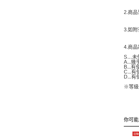
2.商
3.如
4.商
S…未
A..
B...
C..
D..
※等級
你可能