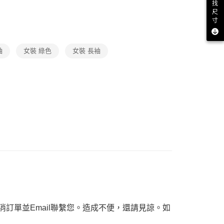
找
功／繳費後需取消欲退款等相關疑問，請聯繫「AFTEE先享後
尺
ax 50% off
援中心」
https://netprotections.freshdesk.com/support/home
寸
項】
恩沛科技股份有限公司提供之「AFTEE先享後付」服務完成之
袖
依本服務之必要範圍內提供個人資料，並將交易相關給付款項請
女裝 綠色
女裝 長袖
讓予恩沛科技股份有限公司。
個人資料處理事宜，請瀏覽以下網址：
ee.tw/terms/#terms3
年的使用者請事先徵得法定代理人或監護人之同意方可使用
E先享後付」，若未經同意申辦者引起之損失，本公司不負相關責
AFTEE先享後付」時，將依據個別帳號之用戶狀況，依本公司
核予不同之上限額度；若仍有額度不足之情形，本公司將視審查
用戶進行身份認證。
一人註冊多個帳號或使用他人資訊註冊。若發現惡意使用之情
科技股份有限公司將有權停止該用戶之使用額度並採取法律行
訂單並Email聯繫您。造成不便，還請見諒。如