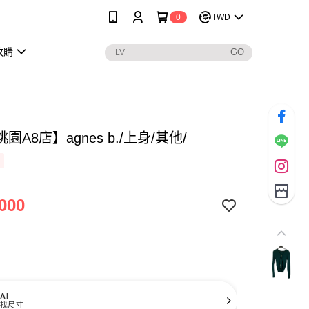
0
TWD
收購
園A8店】agnes b./上身/其他/
000
AI
找尺寸