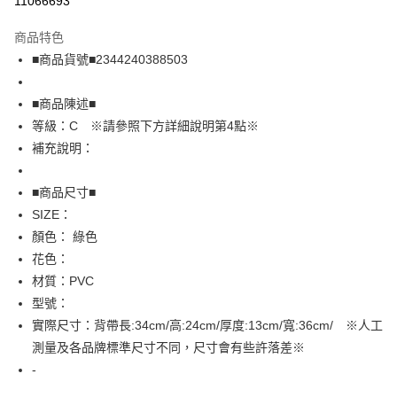
11066693
LINE Pay
商品特色
Apple Pay
■商品貨號■2344240388503
街口支付
■商品陳述■
悠遊付
等級：C ※請參照下方詳細說明第4點※
補充說明：
全盈+PAY
AFTEE先享後付
■商品尺寸■
相關說明
SIZE：
【關於「AFTEE先享後付」】
顏色： 綠色
AFTEE先享後付是「在收到商品之後才付款」的支付方式。 讓您購物簡單
運送方式
花色：
便利好安心！
１．簡單：不需註冊會員、不需綁卡、不需儲值。
全家取貨付款
材質：PVC
２．便利：只要手機號碼，簡訊認證，即可結帳。
型號：
免運費
３．安心：先確認商品／服務後，再付款。
實際尺寸：背帶長:34cm/高:24cm/厚度:13cm/寬:36cm/ ※人工
付款後全家取貨
【「AFTEE先享後付」結帳流程】
測量及各品牌標準尺寸不同，尺寸會有些許落差※
１．於結帳方式選擇「AFTEE先享後付」後，將跳轉至「AFTEE先享後付」
免運費
-
結帳頁面，進行簡訊認證並確認金額後，即可完成結帳。
２．訂單成立數日內，您將收到繳費通知簡訊。
7-11取貨付款