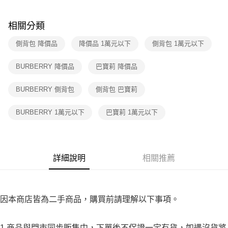
３．收到繳費通知簡訊後14天內，點擊此簡訊中的連結，可透過四大超商／
免運費
ATM／網路銀行／等多元方式進行付款，方視為交易完成。
※ 請注意：結帳手續完成當下不需立刻繳費，但若您需要取消訂單，請聯絡
相關分類
付款後7-11取貨
購買商品的店家。未經商家同意取消之訂單仍視為有效，需透過AFTEE先享
後付繳納相關費用。
側背包 降價品
降價品 1萬元以下
側背包 1萬元以下
免運費
※ 交易是否成功請以「AFTEE先享後付 」之結帳頁面顯示為準，若有關於
是否繳費成功／繳費後需取消欲退款等相關疑問，請聯繫「AFTEE先享後付
宅配
BURBERRY 降價品
巴寶莉 降價品
客戶支援中心」
https://netprotections.freshdesk.com/support/home
免運費
【注意事項】
BURBERRY 側背包
側背包 巴寶莉
１．透過由恩沛科技股份有限公司提供之「AFTEE先享後付」服務完成之交
易，需依本服務之必要範圍內提供個人資料，並將交易相關給付款項請求債
BURBERRY 1萬元以下
巴寶莉 1萬元以下
權轉讓予恩沛科技股份有限公司。
２．關於個人資料處理事宜，請瀏覽以下網址：
https://aftee.tw/terms/#terms3
３．未成年的使用者請事先徵得法定代理人或監護人之同意方可使用
「AFTEE先享後付」，若未經同意申辦者引起之損失，本公司不負相關責
詳細說明
相關推薦
任。
４．使用「AFTEE先享後付」時，將依據個別帳號之用戶狀況，依本公司即
時審查核予不同之上限額度；若仍有額度不足之情形，本公司將視審查結果
請求用戶進行身份認證。
５．嚴禁一人註冊多個帳號或使用他人資訊註冊。若發現惡意使用之情形，
因本商店皆為二手商品，購買前請理解以下事項。
恩沛科技股份有限公司將有權停止該用戶之使用額度並採取法律行動。
1.商品與門市同步販售中，下單後不保證一定有貨，如遇沒貨將