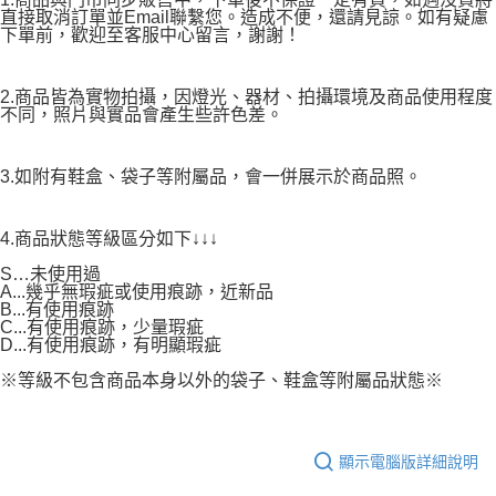
直接取消訂單並Email聯繫您。造成不便，還請見諒。如有疑慮
下單前，歡迎至客服中心留言，謝謝！
2.商品皆為實物拍攝，因燈光、器材、拍攝環境及商品使用程度
不同，照片與實品會產生些許色差。
3.如附有鞋盒、袋子等附屬品，會一併展示於商品照。
4.商品狀態等級區分如下↓↓↓
S…未使用過
A...幾乎無瑕疵或使用痕跡，近新品
B...有使用痕跡
C...有使用痕跡，少量瑕疵
D...有使用痕跡，有明顯瑕疵
※等級不包含商品本身以外的袋子、鞋盒等附屬品狀態※
顯示電腦版詳細說明