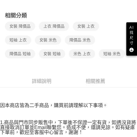
３．收到繳費通知簡訊後14天內，點擊此簡訊中的連結，可透過四大超商／
免運費
ATM／網路銀行／等多元方式進行付款，方視為交易完成。
※ 請注意：結帳手續完成當下不需立刻繳費，但若您需要取消訂單，請聯絡
相關分類
付款後7-11取貨
購買商品的店家。未經商家同意取消之訂單仍視為有效，需透過AFTEE先享
後付繳納相關費用。
女裝 降價品
上衣 降價品
女裝 上衣
免運費
AI
※ 交易是否成功請以「AFTEE先享後付 」之結帳頁面顯示為準，若有關於
找
是否繳費成功／繳費後需取消欲退款等相關疑問，請聯繫「AFTEE先享後付
宅配
尺
短袖 上衣
女裝 米色
降價品 米色
客戶支援中心」
https://netprotections.freshdesk.com/support/home
寸
免運費
【注意事項】
降價品 短袖
女裝 短袖
米色 上衣
短袖 米色
１．透過由恩沛科技股份有限公司提供之「AFTEE先享後付」服務完成之交
易，需依本服務之必要範圍內提供個人資料，並將交易相關給付款項請求債
權轉讓予恩沛科技股份有限公司。
２．關於個人資料處理事宜，請瀏覽以下網址：
https://aftee.tw/terms/#terms3
詳細說明
相關推薦
３．未成年的使用者請事先徵得法定代理人或監護人之同意方可使用
「AFTEE先享後付」，若未經同意申辦者引起之損失，本公司不負相關責
任。
４．使用「AFTEE先享後付」時，將依據個別帳號之用戶狀況，依本公司即
因本商店皆為二手商品，購買前請理解以下事項。
時審查核予不同之上限額度；若仍有額度不足之情形，本公司將視審查結果
請求用戶進行身份認證。
５．嚴禁一人註冊多個帳號或使用他人資訊註冊。若發現惡意使用之情形，
1.商品與門市同步販售中，下單後不保證一定有貨，如遇沒貨將
恩沛科技股份有限公司將有權停止該用戶之使用額度並採取法律行動。
直接取消訂單並Email聯繫您。造成不便，還請見諒。如有疑慮
下單前，歡迎至客服中心留言，謝謝！