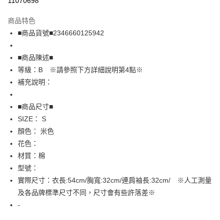
11070698
LINE Pay
商品特色
Apple Pay
■商品貨號■2346660125942
街口支付
■商品陳述■
悠遊付
等級：B ※請參照下方詳細說明第4點※
補充說明：
全盈+PAY
AFTEE先享後付
■商品尺寸■
相關說明
SIZE： S
【關於「AFTEE先享後付」】
顏色： 米色
AFTEE先享後付是「在收到商品之後才付款」的支付方式。 讓您購物簡單
運送方式
花色：
便利好安心！
１．簡單：不需註冊會員、不需綁卡、不需儲值。
全家取貨付款
材質：棉
２．便利：只要手機號碼，簡訊認證，即可結帳。
型號：
免運費
３．安心：先確認商品／服務後，再付款。
實際尺寸：衣長:54cm/胸寬:32cm/連肩袖長:32cm/ ※人工測量
付款後全家取貨
【「AFTEE先享後付」結帳流程】
及各品牌標準尺寸不同，尺寸會有些許落差※
１．於結帳方式選擇「AFTEE先享後付」後，將跳轉至「AFTEE先享後付」
免運費
-
結帳頁面，進行簡訊認證並確認金額後，即可完成結帳。
２．訂單成立數日內，您將收到繳費通知簡訊。
7-11取貨付款