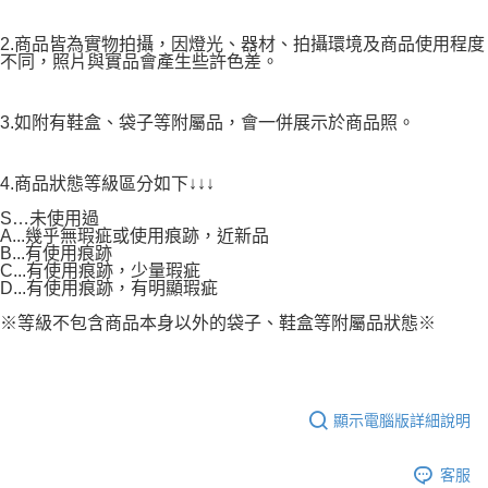
2.商品皆為實物拍攝，因燈光、器材、拍攝環境及商品使用程度
不同，照片與實品會產生些許色差。
3.如附有鞋盒、袋子等附屬品，會一併展示於商品照。
4.商品狀態等級區分如下↓↓↓
S…未使用過
A...幾乎無瑕疵或使用痕跡，近新品
B...有使用痕跡
C...有使用痕跡，少量瑕疵
D...有使用痕跡，有明顯瑕疵
※等級不包含商品本身以外的袋子、鞋盒等附屬品狀態※
顯示電腦版詳細說明
客服