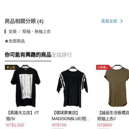
商品相關分類 (4)
查看全部
▎女裝
短袖．無袖上衣
★全部商品
你可能有興趣的商品
全站排行
【高雄大立店】//T
【環球屏東店】
【誠品生活板橋店】
恤/S/
MADISONBLUE/短袖
短袖上衣//
上衣//
NT$1,500
NT$700
NT$800