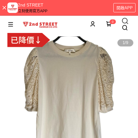
2nd STREET
開啟APP
立刻使用官方APP
0
1
/
9