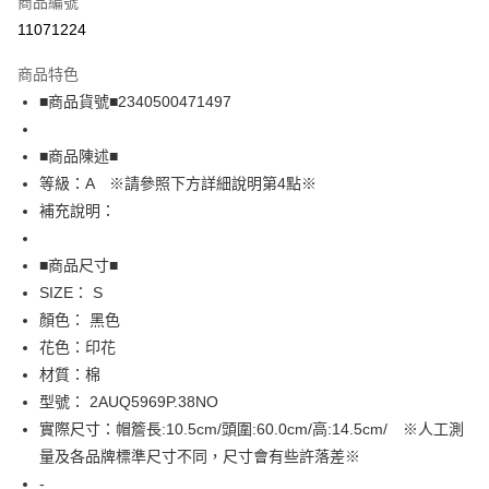
商品編號
超商取貨付款
11071224
LINE Pay
商品特色
Apple Pay
■商品貨號■2340500471497
街口支付
■商品陳述■
悠遊付
等級：A ※請參照下方詳細說明第4點※
補充說明：
全盈+PAY
AFTEE先享後付
■商品尺寸■
相關說明
SIZE： S
【關於「AFTEE先享後付」】
顏色： 黑色
AFTEE先享後付是「在收到商品之後才付款」的支付方式。 讓您購物簡單
運送方式
花色：印花
便利好安心！
１．簡單：不需註冊會員、不需綁卡、不需儲值。
全家取貨付款
材質：棉
２．便利：只要手機號碼，簡訊認證，即可結帳。
型號： 2AUQ5969P.38NO
免運費
３．安心：先確認商品／服務後，再付款。
實際尺寸：帽簷長:10.5cm/頭圍:60.0cm/高:14.5cm/ ※人工測
付款後全家取貨
【「AFTEE先享後付」結帳流程】
量及各品牌標準尺寸不同，尺寸會有些許落差※
１．於結帳方式選擇「AFTEE先享後付」後，將跳轉至「AFTEE先享後付」
免運費
-
結帳頁面，進行簡訊認證並確認金額後，即可完成結帳。