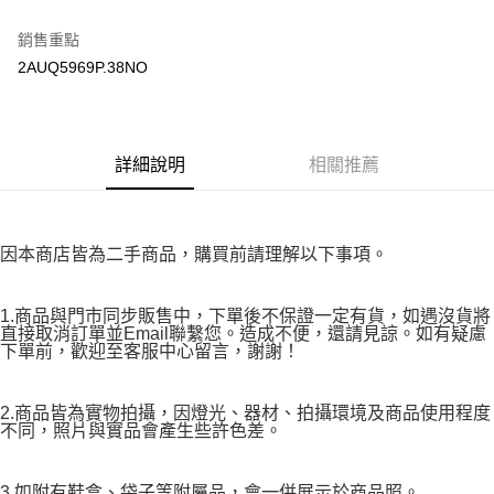
２．訂單成立數日內，您將收到繳費通知簡訊。
7-11取貨付款
３．收到繳費通知簡訊後14天內，點擊此簡訊中的連結，可透過四大超商／
銷售重點
免運費
ATM／網路銀行／等多元方式進行付款，方視為交易完成。
2AUQ5969P.38NO
※ 請注意：結帳手續完成當下不需立刻繳費，但若您需要取消訂單，請聯絡
付款後7-11取貨
購買商品的店家。未經商家同意取消之訂單仍視為有效，需透過AFTEE先享
後付繳納相關費用。
免運費
※ 交易是否成功請以「AFTEE先享後付 」之結帳頁面顯示為準，若有關於
是否繳費成功／繳費後需取消欲退款等相關疑問，請聯繫「AFTEE先享後付
詳細說明
相關推薦
宅配
客戶支援中心」
https://netprotections.freshdesk.com/support/home
免運費
【注意事項】
１．透過由恩沛科技股份有限公司提供之「AFTEE先享後付」服務完成之交
因本商店皆為二手商品，購買前請理解以下事項。
易，需依本服務之必要範圍內提供個人資料，並將交易相關給付款項請求債
權轉讓予恩沛科技股份有限公司。
２．關於個人資料處理事宜，請瀏覽以下網址：
1.商品與門市同步販售中，下單後不保證一定有貨，如遇沒貨將
https://aftee.tw/terms/#terms3
直接取消訂單並Email聯繫您。造成不便，還請見諒。如有疑慮
３．未成年的使用者請事先徵得法定代理人或監護人之同意方可使用
下單前，歡迎至客服中心留言，謝謝！
「AFTEE先享後付」，若未經同意申辦者引起之損失，本公司不負相關責
任。
４．使用「AFTEE先享後付」時，將依據個別帳號之用戶狀況，依本公司即
2.商品皆為實物拍攝，因燈光、器材、拍攝環境及商品使用程度
時審查核予不同之上限額度；若仍有額度不足之情形，本公司將視審查結果
不同，照片與實品會產生些許色差。
請求用戶進行身份認證。
５．嚴禁一人註冊多個帳號或使用他人資訊註冊。若發現惡意使用之情形，
恩沛科技股份有限公司將有權停止該用戶之使用額度並採取法律行動。
3.如附有鞋盒、袋子等附屬品，會一併展示於商品照。