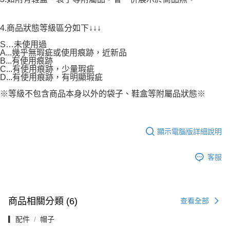
4.商品狀態等級區分如下↓↓↓
S…未使用過
A...幾乎無瑕疵或使用痕跡，近新品
B...有使用痕跡
C...有使用痕跡，少量瑕疵
D...有使用痕跡，有明顯瑕疵
※等級不包含商品本身以外的袋子、鞋盒等附屬品狀態※
顯示電腦版詳細說明
客服
商品相關分類 (6)
查看全部
▎配件
帽子