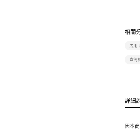
相關
男用
直筒
詳細
因本商