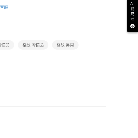
長褲
：結帳手續完成當下不需立刻繳費，但若您需要取消訂單，請聯
AI
客服
的店家。未經商家同意取消之訂單仍視為有效，需透過AFTEE
找
品
繳納相關費用。
1取貨
尺
否成功請以「AFTEE先享後付 」之結帳頁面顯示為準，若有關於
寸
功／繳費後需取消欲退款等相關疑問，請聯繫「AFTEE先享後
援中心」
https://netprotections.freshdesk.com/support/home
項】
降價品
格紋 降價品
格紋 男用
恩沛科技股份有限公司提供之「AFTEE先享後付」服務完成之
依本服務之必要範圍內提供個人資料，並將交易相關給付款項請
讓予恩沛科技股份有限公司。
個人資料處理事宜，請瀏覽以下網址：
ee.tw/terms/#terms3
年的使用者請事先徵得法定代理人或監護人之同意方可使用
E先享後付」，若未經同意申辦者引起之損失，本公司不負相關責
AFTEE先享後付」時，將依據個別帳號之用戶狀況，依本公司
核予不同之上限額度；若仍有額度不足之情形，本公司將視審查
用戶進行身份認證。
一人註冊多個帳號或使用他人資訊註冊。若發現惡意使用之情
科技股份有限公司將有權停止該用戶之使用額度並採取法律行