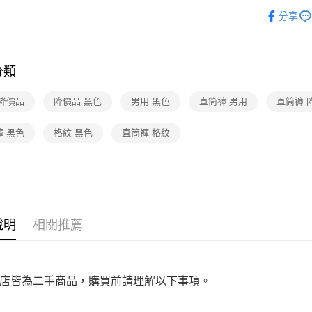
▎男裝
免運費
※ 請注意
分享
絡購買商品
★全部商
先享後付
付款後7-1
※ 交易是
免運費
是否繳費成
付客戶支
分類
宅配
【注意事
免運費
 降價品
降價品 黑色
男用 黑色
直筒褲 男用
直筒褲 
１．透過由
交易，需
求債權轉
褲 黑色
格紋 黑色
直筒褲 格紋
２．關於
https://aft
３．未成
「AFTE
任。
４．使用「
即時審查
說明
相關推薦
結果請求
５．嚴禁
形，恩沛
動。
店皆為二手商品，購買前請理解以下事項。