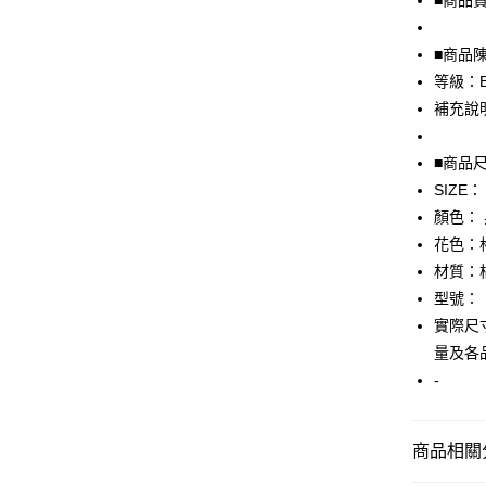
■商品貨號
Apple Pay
■商品
街口支付
等級：
補充說
悠遊付
全盈+PAY
■商品
SIZE：
AFTEE先
顏色：
相關說明
【關於「A
花色：
AFTEE
材質：
便利好安
運送方式
型號：
１．簡單
２．便利
實際尺寸
全家取貨
３．安心
量及各
免運費
【「AFT
-
付款後全
１．於結帳
付」結帳
免運費
２．訂單
商品相關分
３．收到繳
7-11取貨
／ATM／