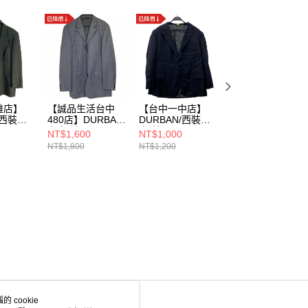
雄店】
【誠品生活台中
【台中一中店】
【環球板橋車站
/西裝外
480店】DURBAN/
DURBAN/西裝外
店】DURBAN/西
上身/其
套/其
裝外套/50/
NT$1,600
NT$1,000
NT$1,000
他/0256hk75w
他/P2206J026
NT$1,800
NT$1,200
 cookie