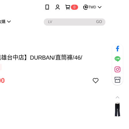
0
TWD
收購
遠雄台中店】DURBAN/直筒褲/46/
00