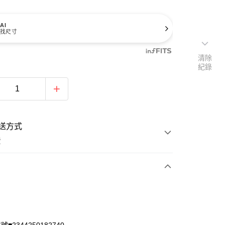
AI
找尺寸
清除
紀錄
送方式
費
次付款
付款