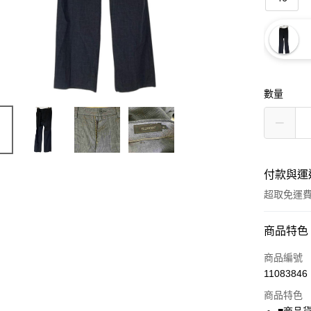
數量
付款與運
超取免運
付款方式
商品特色
信用卡一
商品編號
11083846
超商取貨
商品特色
LINE Pay