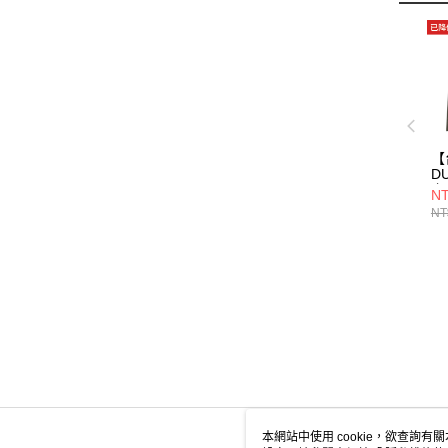
【
D
套/
NT
88
NT
本網站中使用 cookie，欲查詢有關