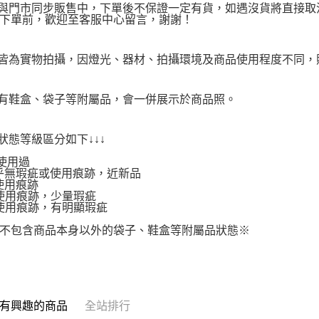
品與門市同步販售中，下單後不保證一定有貨，如遇沒貨將直接取消
下單前，歡迎至客服中心留言，謝謝！
品皆為實物拍攝，因燈光、器材、拍攝環境及商品使用程度不同
附有鞋盒、袋子等附屬品，會一併展示於商品照。
品狀態等級區分如下↓↓↓
使用過
.幾乎無瑕疵或使用痕跡，近新品
有使用痕跡
.有使用痕跡，少量瑕疵
.有使用痕跡，有明顯瑕疵
不包含商品本身以外的袋子、鞋盒等附屬品狀態※
有興趣的商品
全站排行