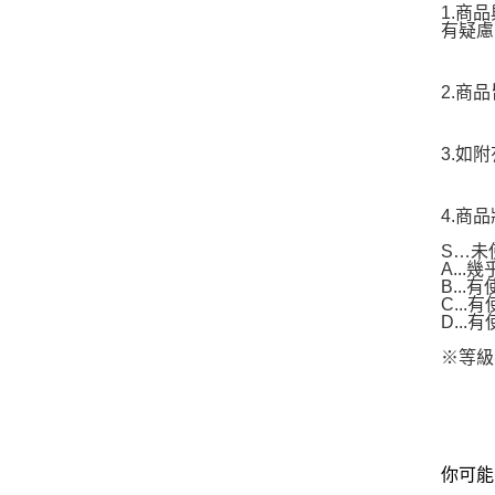
1.商
有疑慮
2.商
3.如
4.商
S…未
A..
B...
C..
D..
※等級
你可能