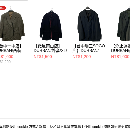
台中一中店】
【微風南山店】
【台中廣三SOGO
【汐止遠
URBAN/西裝外
DURBAN/外套/XL/
店】DURBAN/西
DURBAN
50/H2766057-
裝外套/L/
套/其他/
$1,000
NT$1,500
NT$1,200
NT$1,000
$1,200
本網站使用 cookie 方式之詳情，及若您不希望在電腦上使用 cookie 時應如何變更電腦的