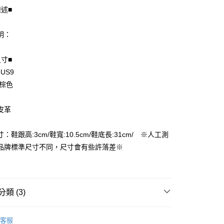
陳述■
明：
尺寸■
 US9
享後付
 棕色
FTEE先享後付」】
先享後付是「在收到商品之後才付款」的支付方式。 讓您購物簡單
皮革
心！
：不需註冊會員、不需綁卡、不需儲值。
：只要手機號碼，簡訊認證，即可結帳。
：鞋跟高:3cm/鞋寬:10.5cm/鞋底長:31cm/ ※人工測
付款
：先確認商品／服務後，再付款。
品牌標準尺寸不同，尺寸會有些許落差※
EE先享後付」結帳流程】
家取貨
方式選擇「AFTEE先享後付」後，將跳轉至「AFTEE先享後
頁面，進行簡訊認證並確認金額後，即可完成結帳。
成立數日內，您將收到繳費通知簡訊。
類 (3)
費通知簡訊後14天內，點擊此簡訊中的連結，可透過四大超商
付款
網路銀行／等多元方式進行付款，方視為交易完成。
男用｜運動鞋
：結帳手續完成當下不需立刻繳費，但若您需要取消訂單，請聯
客服
的店家。未經商家同意取消之訂單仍視為有效，需透過AFTEE