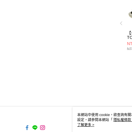
【
T
閒
NT
鞋/
NT
b0
本網站中使用 cookie，欲查詢有關
設定，請參閱本網站「
隱私權條款
使用 cookie。
了解更多 >