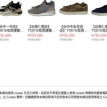
台中一中店】
【台南仁德店】
【台中中友百貨
【台南仁
OD’S/低筒運動休
TOD’S/低筒運動休
店】TOD’S/低筒運
TOD’S/
閒鞋/US6/
動休閒鞋/US9/
閒鞋//
$1,800
NT$3,000
NT$2,300
NT$1,500
US71/2/xxm91
$2,000
NT$3,800
NT$4,500
NT$1,700
ca40mcn98ed
本網站使用 cookie 方式之詳情，及若您不希望在電腦上使用 cookie 時應如何變更電腦的
」之 Cookie 聲明。您繼續使用本網站即表示您同意本公司得按本網站使用條款之 Coo
關於我們
客服資訊
品牌故事
購物說明