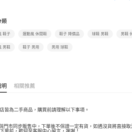
★全部商
先享後付
付款後7-1
※ 交易是
★降價專區⬇M
免運費
是否繳費成
付客戶支
分類
宅配
【注意事
免運費
風 鞋子
運動風 休閒鞋
鞋子 降價品
球鞋 男鞋
男鞋 
１．透過由
交易，需
求債權轉
風 男鞋
鞋子 男用
男用 球鞋
２．關於
https://aft
３．未成
「AFTE
任。
４．使用「
即時審查
說明
相關推薦
結果請求
５．嚴禁
形，恩沛
動。
店皆為二手商品，購買前請理解以下事項。
品與門市同步販售中，下單後不保證一定有貨，如遇沒貨將直接取消
下單前，歡迎至客服中心留言，謝謝！