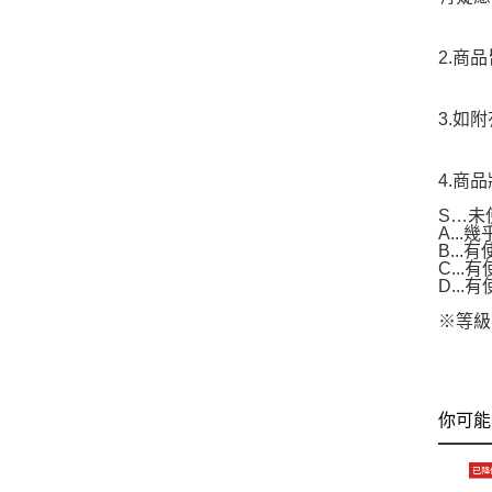
2.商
3.如
4.商
S…未
A..
B...
C..
D..
※等級
你可能