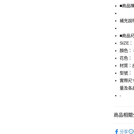
Apple Pay
■商品
街口支付
補充說
悠遊付
全盈+PAY
■商品
SIZE：
AFTEE先
顏色：
相關說明
【關於「A
花色：
AFTEE
材質：
便利好安
運送方式
型號：
１．簡單
２．便利
實際尺寸
全家取貨
３．安心
量及各
免運費
【「AFT
-
付款後全
１．於結帳
付」結帳
免運費
２．訂單
商品相關分
３．收到繳
7-11取貨
／ATM／
▎鞋子
免運費
※ 請注意
分享
絡購買商品