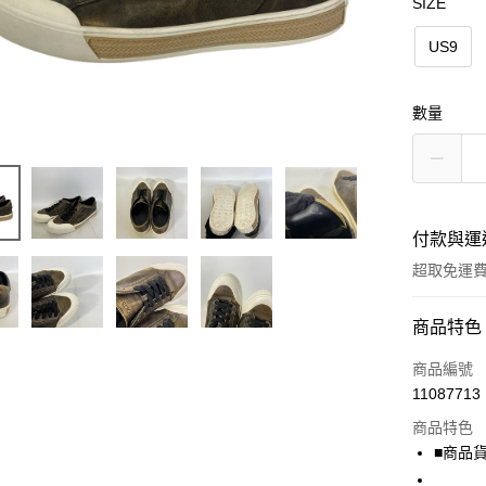
SIZE
US9
數量
付款與運
超取免運
付款方式
商品特色
信用卡一
商品編號
11087713
超商取貨
商品特色
LINE Pay
■商品貨號