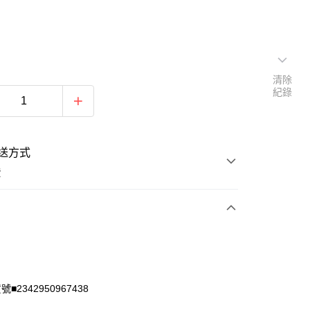
清除
紀錄
送方式
費
次付款
付款
■2342950967438