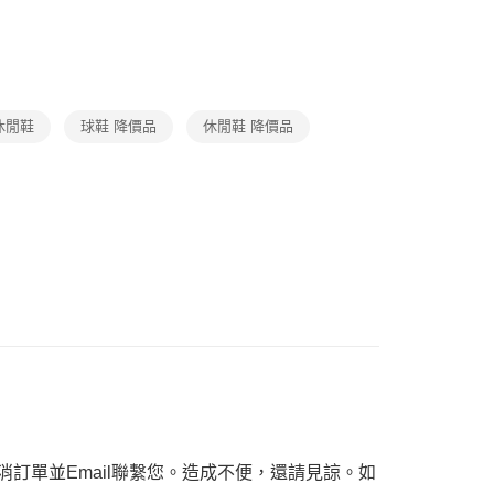
品
繳納相關費用。
1取貨
否成功請以「AFTEE先享後付 」之結帳頁面顯示為準，若有關於
ax 50% off
功／繳費後需取消欲退款等相關疑問，請聯繫「AFTEE先享後
援中心」
https://netprotections.freshdesk.com/support/home
項】
休閒鞋
球鞋 降價品
休閒鞋 降價品
恩沛科技股份有限公司提供之「AFTEE先享後付」服務完成之
依本服務之必要範圍內提供個人資料，並將交易相關給付款項請
讓予恩沛科技股份有限公司。
個人資料處理事宜，請瀏覽以下網址：
ee.tw/terms/#terms3
年的使用者請事先徵得法定代理人或監護人之同意方可使用
E先享後付」，若未經同意申辦者引起之損失，本公司不負相關責
AFTEE先享後付」時，將依據個別帳號之用戶狀況，依本公司
核予不同之上限額度；若仍有額度不足之情形，本公司將視審查
用戶進行身份認證。
一人註冊多個帳號或使用他人資訊註冊。若發現惡意使用之情
科技股份有限公司將有權停止該用戶之使用額度並採取法律行
訂單並Email聯繫您。造成不便，還請見諒。如