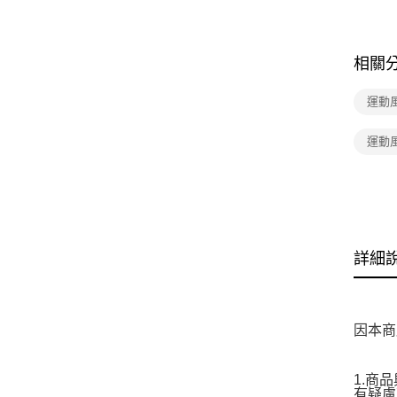
相關
運動
運動
詳細
因本商
1.商
有疑慮