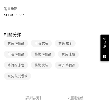
２．訂單成立數日內，您將收到繳費通知簡訊。
7-11取貨付款
３．收到繳費通知簡訊後14天內，點擊此簡訊中的連結，可透過四大超商／
銷售重點
免運費
ATM／網路銀行／等多元方式進行付款，方視為交易完成。
SFPJU00557
※ 請注意：結帳手續完成當下不需立刻繳費，但若您需要取消訂單，請聯絡
付款後7-11取貨
購買商品的店家。未經商家同意取消之訂單仍視為有效，需透過AFTEE先享
後付繳納相關費用。
免運費
※ 交易是否成功請以「AFTEE先享後付 」之結帳頁面顯示為準，若有關於
相關分類
是否繳費成功／繳費後需取消欲退款等相關疑問，請聯繫「AFTEE先享後付
宅配
AI
客戶支援中心」
https://netprotections.freshdesk.com/support/home
找
免運費
女裝 降價品
羊毛 女裝
女裝 裙子
尺
【注意事項】
寸
１．透過由恩沛科技股份有限公司提供之「AFTEE先享後付」服務完成之交
羊毛 降價品
格紋 降價品
女裝 米色
易，需依本服務之必要範圍內提供個人資料，並將交易相關給付款項請求債
權轉讓予恩沛科技股份有限公司。
２．關於個人資料處理事宜，請瀏覽以下網址：
降價品 米色
格紋 女裝
裙子 降價品
https://aftee.tw/terms/#terms3
３．未成年的使用者請事先徵得法定代理人或監護人之同意方可使用
女裝 法式優雅
「AFTEE先享後付」，若未經同意申辦者引起之損失，本公司不負相關責
任。
４．使用「AFTEE先享後付」時，將依據個別帳號之用戶狀況，依本公司即
時審查核予不同之上限額度；若仍有額度不足之情形，本公司將視審查結果
請求用戶進行身份認證。
詳細說明
相關推薦
５．嚴禁一人註冊多個帳號或使用他人資訊註冊。若發現惡意使用之情形，
恩沛科技股份有限公司將有權停止該用戶之使用額度並採取法律行動。