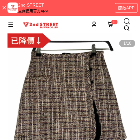
2nd STREET
開啟APP
立刻使用官方APP
0
1
/
10