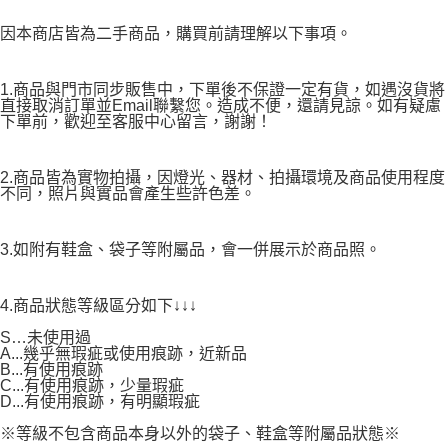
因本商店皆為二手商品，購買前請理解以下事項。
1.商品與門市同步販售中，下單後不保證一定有貨，如遇沒貨將
直接取消訂單並Email聯繫您。造成不便，還請見諒。如有疑慮
下單前，歡迎至客服中心留言，謝謝！
2.商品皆為實物拍攝，因燈光、器材、拍攝環境及商品使用程度
不同，照片與實品會產生些許色差。
3.如附有鞋盒、袋子等附屬品，會一併展示於商品照。
4.商品狀態等級區分如下↓↓↓
S…未使用過
A...幾乎無瑕疵或使用痕跡，近新品
B...有使用痕跡
C...有使用痕跡，少量瑕疵
D...有使用痕跡，有明顯瑕疵
※等級不包含商品本身以外的袋子、鞋盒等附屬品狀態※