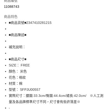
商品編號
超商取貨付款
11088743
LINE Pay
商品特色
Apple Pay
■商品貨號■2347410281215
街口支付
■商品陳述■
悠遊付
補充說明：
全盈+PAY
AFTEE先享後付
■商品尺寸■
相關說明
SIZE： FREE
【關於「AFTEE先享後付」】
顏色： 米色
AFTEE先享後付是「在收到商品之後才付款」的支付方式。 讓您購物簡單
運送方式
花色：格紋
便利好安心！
１．簡單：不需註冊會員、不需綁卡、不需儲值。
全家取貨付款
材質：棉
２．便利：只要手機號碼，簡訊認證，即可結帳。
型號： SFPJU00557
免運費
３．安心：先確認商品／服務後，再付款。
實際尺寸：腰圍:33.3cm/臀圍:44.4cm/裙長:42.0cm/ ※人工測
付款後全家取貨
【「AFTEE先享後付」結帳流程】
量及各品牌標準尺寸不同，尺寸會有些許落差※
１．於結帳方式選擇「AFTEE先享後付」後，將跳轉至「AFTEE先享後付」
免運費
-
結帳頁面，進行簡訊認證並確認金額後，即可完成結帳。