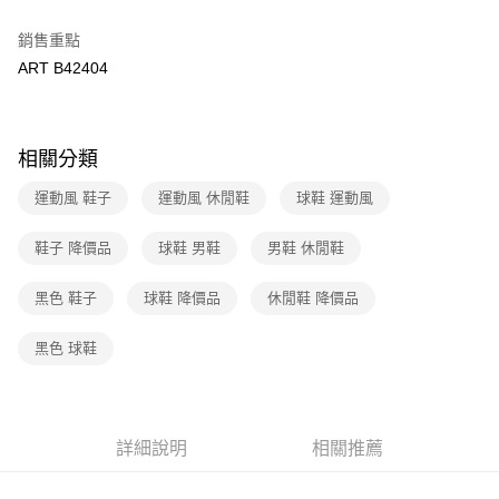
２．訂單成立數日內，您將收到繳費通知簡訊。
7-11取貨付款
３．收到繳費通知簡訊後14天內，點擊此簡訊中的連結，可透過四大超商／
銷售重點
免運費
ATM／網路銀行／等多元方式進行付款，方視為交易完成。
ART B42404
※ 請注意：結帳手續完成當下不需立刻繳費，但若您需要取消訂單，請聯絡
付款後7-11取貨
購買商品的店家。未經商家同意取消之訂單仍視為有效，需透過AFTEE先享
後付繳納相關費用。
免運費
※ 交易是否成功請以「AFTEE先享後付 」之結帳頁面顯示為準，若有關於
相關分類
是否繳費成功／繳費後需取消欲退款等相關疑問，請聯繫「AFTEE先享後付
宅配
客戶支援中心」
https://netprotections.freshdesk.com/support/home
免運費
運動風 鞋子
運動風 休閒鞋
球鞋 運動風
【注意事項】
１．透過由恩沛科技股份有限公司提供之「AFTEE先享後付」服務完成之交
鞋子 降價品
球鞋 男鞋
男鞋 休閒鞋
易，需依本服務之必要範圍內提供個人資料，並將交易相關給付款項請求債
權轉讓予恩沛科技股份有限公司。
２．關於個人資料處理事宜，請瀏覽以下網址：
黑色 鞋子
球鞋 降價品
休閒鞋 降價品
https://aftee.tw/terms/#terms3
３．未成年的使用者請事先徵得法定代理人或監護人之同意方可使用
黑色 球鞋
「AFTEE先享後付」，若未經同意申辦者引起之損失，本公司不負相關責
任。
４．使用「AFTEE先享後付」時，將依據個別帳號之用戶狀況，依本公司即
時審查核予不同之上限額度；若仍有額度不足之情形，本公司將視審查結果
請求用戶進行身份認證。
詳細說明
相關推薦
５．嚴禁一人註冊多個帳號或使用他人資訊註冊。若發現惡意使用之情形，
恩沛科技股份有限公司將有權停止該用戶之使用額度並採取法律行動。