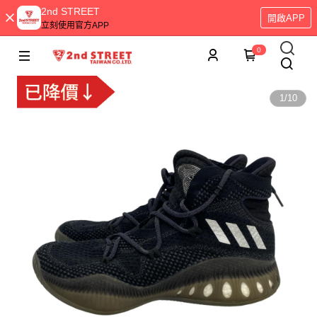
2nd STREET
開啟APP
立刻使用官方APP
0
1
/
10