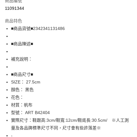
商品編號
超商取貨付款
11091344
LINE Pay
商品特色
Apple Pay
■商品貨號■2342341131486
街口支付
■商品陳述■
悠遊付
補充說明：
全盈+PAY
AFTEE先享後付
■商品尺寸■
相關說明
SIZE： 27.5cm
【關於「AFTEE先享後付」】
顏色： 黑色
AFTEE先享後付是「在收到商品之後才付款」的支付方式。 讓您購物簡單
運送方式
花色：
便利好安心！
１．簡單：不需註冊會員、不需綁卡、不需儲值。
全家取貨付款
材質：帆布
２．便利：只要手機號碼，簡訊認證，即可結帳。
型號： ART B42404
免運費
３．安心：先確認商品／服務後，再付款。
實際尺寸：鞋跟高:3cm/鞋寬:12cm/鞋底長:30.5cm/ ※人工測
付款後全家取貨
【「AFTEE先享後付」結帳流程】
量及各品牌標準尺寸不同，尺寸會有些許落差※
１．於結帳方式選擇「AFTEE先享後付」後，將跳轉至「AFTEE先享後付」
免運費
-
結帳頁面，進行簡訊認證並確認金額後，即可完成結帳。