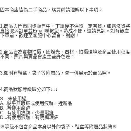
因本商店皆為二手商品，購買前請理解以下事項。
1.商品與門市同步販售中，下單後不保證一定有貨，如遇沒貨將
直接取消訂單並Email聯繫您。造成不便，還請見諒。如有疑慮
下單前，歡迎至客服中心留言，謝謝！
2.商品皆為實物拍攝，因燈光、器材、拍攝環境及商品使用程度
不同，照片與實品會產生些許色差。
3.如附有鞋盒、袋子等附屬品，會一併展示於商品照。
4.商品狀態等級區分如下↓↓↓
S…未使用過
A...幾乎無瑕疵或使用痕跡，近新品
B...有使用痕跡
C...有使用痕跡，少量瑕疵
D...有使用痕跡，有明顯瑕疵
※等級不包含商品本身以外的袋子、鞋盒等附屬品狀態※