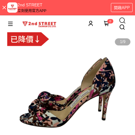
2nd STREET
開啟APP
立刻使用官方APP
0
1
/
9