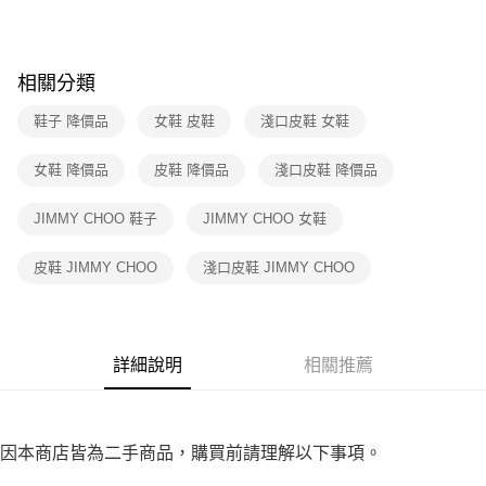
２．訂單成立數日內，您將收到繳費通知簡訊。
7-11取貨付款
３．收到繳費通知簡訊後14天內，點擊此簡訊中的連結，可透過四大超商／
免運費
ATM／網路銀行／等多元方式進行付款，方視為交易完成。
※ 請注意：結帳手續完成當下不需立刻繳費，但若您需要取消訂單，請聯絡
相關分類
付款後7-11取貨
購買商品的店家。未經商家同意取消之訂單仍視為有效，需透過AFTEE先享
後付繳納相關費用。
鞋子 降價品
女鞋 皮鞋
淺口皮鞋 女鞋
免運費
※ 交易是否成功請以「AFTEE先享後付 」之結帳頁面顯示為準，若有關於
是否繳費成功／繳費後需取消欲退款等相關疑問，請聯繫「AFTEE先享後付
宅配
女鞋 降價品
皮鞋 降價品
淺口皮鞋 降價品
客戶支援中心」
https://netprotections.freshdesk.com/support/home
免運費
【注意事項】
JIMMY CHOO 鞋子
JIMMY CHOO 女鞋
１．透過由恩沛科技股份有限公司提供之「AFTEE先享後付」服務完成之交
易，需依本服務之必要範圍內提供個人資料，並將交易相關給付款項請求債
皮鞋 JIMMY CHOO
淺口皮鞋 JIMMY CHOO
權轉讓予恩沛科技股份有限公司。
２．關於個人資料處理事宜，請瀏覽以下網址：
https://aftee.tw/terms/#terms3
３．未成年的使用者請事先徵得法定代理人或監護人之同意方可使用
「AFTEE先享後付」，若未經同意申辦者引起之損失，本公司不負相關責
詳細說明
相關推薦
任。
４．使用「AFTEE先享後付」時，將依據個別帳號之用戶狀況，依本公司即
時審查核予不同之上限額度；若仍有額度不足之情形，本公司將視審查結果
請求用戶進行身份認證。
５．嚴禁一人註冊多個帳號或使用他人資訊註冊。若發現惡意使用之情形，
因本商店皆為二手商品，購買前請理解以下事項。
恩沛科技股份有限公司將有權停止該用戶之使用額度並採取法律行動。