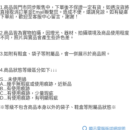
1.商品與門市同步販售中，下單後不保證一定有貨，如遇沒貨將
直接取消訂單並Email聯繫您。造成不便，還請見諒。如有疑慮
下單前，歡迎至客服中心留言，謝謝！
2.商品皆為實物拍攝，因燈光、器材、拍攝環境及商品使用程度
不同，照片與實品會產生些許色差。
3.如附有鞋盒、袋子等附屬品，會一併展示於商品照。
4.商品狀態等級區分如下↓↓↓
S…未使用過
A...幾乎無瑕疵或使用痕跡，近新品
B...有使用痕跡
C...有使用痕跡，少量瑕疵
D...有使用痕跡，有明顯瑕疵
※等級不包含商品本身以外的袋子、鞋盒等附屬品狀態※
顯示電腦版詳細說明