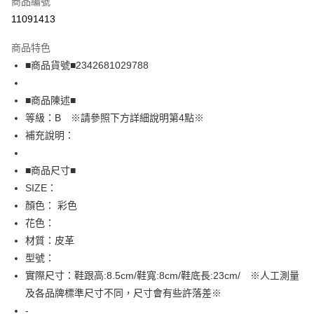
商品編號
超商取貨付款
11091413
LINE Pay
商品特色
Apple Pay
■商品貨號■2342681029788
街口支付
■商品陳述■
悠遊付
等級：B ※請參照下方詳細說明第4點※
補充說明：
全盈+PAY
AFTEE先享後付
■商品尺寸■
相關說明
SIZE：
【關於「AFTEE先享後付」】
顏色： 彩色
AFTEE先享後付是「在收到商品之後才付款」的支付方式。 讓您購物簡單
運送方式
花色：
便利好安心！
１．簡單：不需註冊會員、不需綁卡、不需儲值。
全家取貨付款
材質：皮革
２．便利：只要手機號碼，簡訊認證，即可結帳。
型號：
免運費
３．安心：先確認商品／服務後，再付款。
實際尺寸：鞋跟高:8.5cm/鞋寬:8cm/鞋底長:23cm/ ※人工測量
付款後全家取貨
【「AFTEE先享後付」結帳流程】
及各品牌標準尺寸不同，尺寸會有些許落差※
１．於結帳方式選擇「AFTEE先享後付」後，將跳轉至「AFTEE先享後付」
免運費
-
結帳頁面，進行簡訊認證並確認金額後，即可完成結帳。