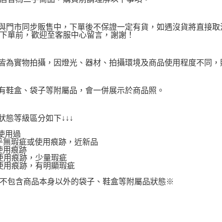
品與門市同步販售中，下單後不保證一定有貨，如遇沒貨將直接取消
下單前，歡迎至客服中心留言，謝謝！
品皆為實物拍攝，因燈光、器材、拍攝環境及商品使用程度不同
附有鞋盒、袋子等附屬品，會一併展示於商品照。
品狀態等級區分如下↓↓↓
使用過
.幾乎無瑕疵或使用痕跡，近新品
有使用痕跡
.有使用痕跡，少量瑕疵
.有使用痕跡，有明顯瑕疵
不包含商品本身以外的袋子、鞋盒等附屬品狀態※