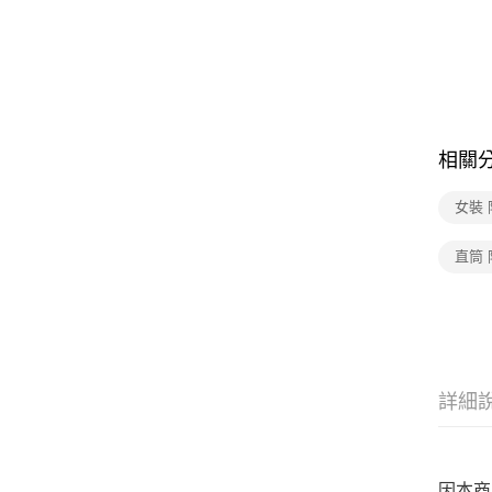
相關
女裝
直筒
詳細
因本商