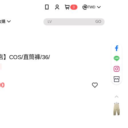
0
TWD
收購
】COS/直筒褲/36/
00