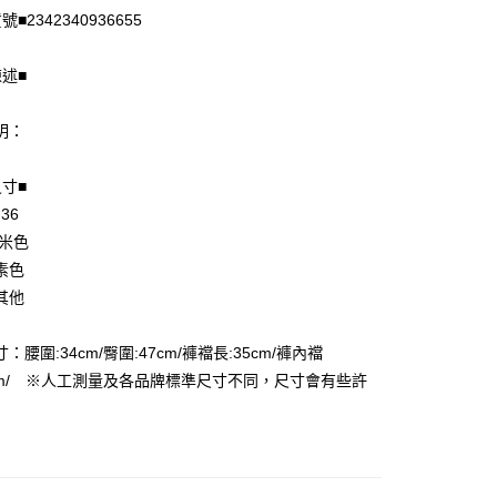
■2342340936655
陳述■
明：
尺寸■
 36
享後付
 米色
FTEE先享後付」】
素色
先享後付是「在收到商品之後才付款」的支付方式。 讓您購物簡單
其他
心！
：不需註冊會員、不需綁卡、不需儲值。
：只要手機號碼，簡訊認證，即可結帳。
：腰圍:34cm/臀圍:47cm/褲襠長:35cm/褲內襠
付款
：先確認商品／服務後，再付款。
3cm/ ※人工測量及各品牌標準尺寸不同，尺寸會有些許
EE先享後付」結帳流程】
家取貨
方式選擇「AFTEE先享後付」後，將跳轉至「AFTEE先享後
頁面，進行簡訊認證並確認金額後，即可完成結帳。
成立數日內，您將收到繳費通知簡訊。
費通知簡訊後14天內，點擊此簡訊中的連結，可透過四大超商