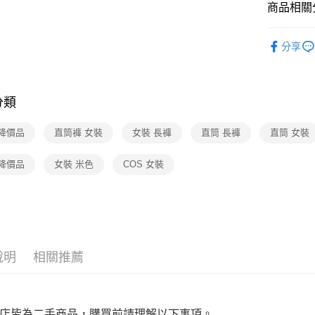
7-11取貨
／ATM／
商品相關分
免運費
※ 請注意
絡購買商品
▎女裝
先享後付
付款後7-1
分享
※ 交易是
★全部商
免運費
是否繳費成
★降價專區⬇M
付客戶支
宅配
分類
【注意事
免運費
１．透過由
 降價品
直筒褲 女裝
女裝 長褲
直筒 長褲
直筒 女裝
交易，需
求債權轉
２．關於
 降價品
女裝 米色
COS 女裝
https://aft
３．未成
「AFTE
任。
４．使用「
即時審查
結果請求
說明
相關推薦
５．嚴禁
形，恩沛
動。
店皆為二手商品，購買前請理解以下事項。