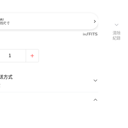
AI
找尺寸
清除
紀錄
送方式
費
次付款
付款