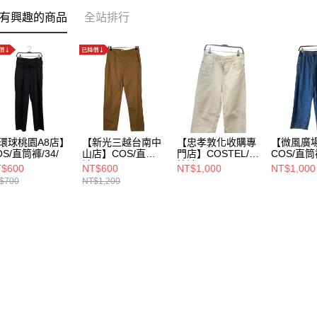
有興趣的商品
全站排行
環球桃園A8店】
【新光三越台南中
【忠孝敦化收購專
【微風廣
OS/直筒褲/34/
山店】COS/直筒
門店】COSTEL/直
COS/直筒
褲/36/
筒褲/28/
$600
NT$600
NT$1,000
NT$1,000
$700
NT$1,200