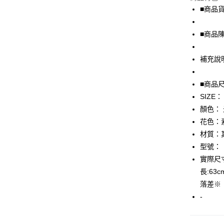
LINE Pay
■商品貨號
Apple Pay
■商品
街口支付
補充說
悠遊付
全盈+PAY
■商品
SIZE：
AFTEE先
顏色：
相關說明
【關於「A
花色：
AFTEE
材質：
便利好安
運送方式
型號：
１．簡單
２．便利
實際尺寸
全家取貨
３．安心
長:6
免運費
【「AFT
落差※
付款後全
１．於結帳
-
付」結帳
免運費
２．訂單
３．收到繳