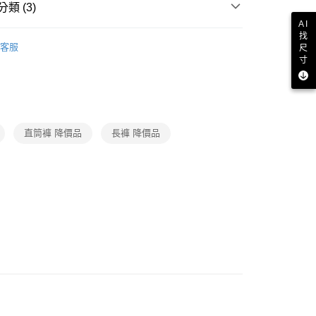
付款
網路銀行／等多元方式進行付款，方視為交易完成。
類 (3)
：結帳手續完成當下不需立刻繳費，但若您需要取消訂單，請聯
AI
的店家。未經商家同意取消之訂單仍視為有效，需透過AFTEE
長褲
找
繳納相關費用。
1取貨
客服
尺
否成功請以「AFTEE先享後付 」之結帳頁面顯示為準，若有關於
品
寸
功／繳費後需取消欲退款等相關疑問，請聯繫「AFTEE先享後
ax 50% off
援中心」
https://netprotections.freshdesk.com/support/home
項】
恩沛科技股份有限公司提供之「AFTEE先享後付」服務完成之
依本服務之必要範圍內提供個人資料，並將交易相關給付款項請
直筒褲 降價品
長褲 降價品
讓予恩沛科技股份有限公司。
個人資料處理事宜，請瀏覽以下網址：
ee.tw/terms/#terms3
年的使用者請事先徵得法定代理人或監護人之同意方可使用
E先享後付」，若未經同意申辦者引起之損失，本公司不負相關責
AFTEE先享後付」時，將依據個別帳號之用戶狀況，依本公司
核予不同之上限額度；若仍有額度不足之情形，本公司將視審查
用戶進行身份認證。
一人註冊多個帳號或使用他人資訊註冊。若發現惡意使用之情
科技股份有限公司將有權停止該用戶之使用額度並採取法律行