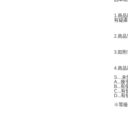
1.商
有疑慮
2.商
3.如
4.商
S…未
A..
B...
C..
D..
※等級