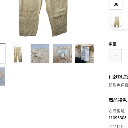
36
數量
付款與運
超取免運
付款方式
商品特色
信用卡一
商品編號
11096303
超商取貨
商品特色