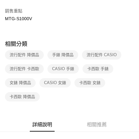
３．收到繳費通知簡訊後14天內，點擊此簡訊中的連結，可透過四大超商／
免運費
ATM／網路銀行／等多元方式進行付款，方視為交易完成。
銷售重點
※ 請注意：結帳手續完成當下不需立刻繳費，但若您需要取消訂單，請聯絡
MTG-S1000V
付款後7-11取貨
購買商品的店家。未經商家同意取消之訂單仍視為有效，需透過AFTEE先享
後付繳納相關費用。
免運費
※ 交易是否成功請以「AFTEE先享後付 」之結帳頁面顯示為準，若有關於
是否繳費成功／繳費後需取消欲退款等相關疑問，請聯繫「AFTEE先享後付
宅配
客戶支援中心」
https://netprotections.freshdesk.com/support/home
相關分類
免運費
【注意事項】
流行配件 降價品
手錶 降價品
流行配件 CASIO
１．透過由恩沛科技股份有限公司提供之「AFTEE先享後付」服務完成之交
海外宅配
查看運費
易，需依本服務之必要範圍內提供個人資料，並將交易相關給付款項請求債
流行配件 卡西歐
CASIO 手錶
卡西歐 手錶
權轉讓予恩沛科技股份有限公司。
２．關於個人資料處理事宜，請瀏覽以下網址：
https://aftee.tw/terms/#terms3
女錶 降價品
CASIO 女錶
卡西歐 女錶
３．未成年的使用者請事先徵得法定代理人或監護人之同意方可使用
「AFTEE先享後付」，若未經同意申辦者引起之損失，本公司不負相關責
卡西歐 降價品
任。
４．使用「AFTEE先享後付」時，將依據個別帳號之用戶狀況，依本公司即
時審查核予不同之上限額度；若仍有額度不足之情形，本公司將視審查結果
請求用戶進行身份認證。
５．嚴禁一人註冊多個帳號或使用他人資訊註冊。若發現惡意使用之情形，
詳細說明
相關推薦
恩沛科技股份有限公司將有權停止該用戶之使用額度並採取法律行動。