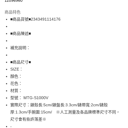
11096960
LINE Pay
商品特色
Apple Pay
■商品貨號■2343491114176
街口支付
■商品陳述■
悠遊付
補充說明：
全盈+PAY
AFTEE先享後付
■商品尺寸■
相關說明
SIZE：
【關於「AFTEE先享後付」】
顏色：
AFTEE先享後付是「在收到商品之後才付款」的支付方式。 讓您購物簡單
運送方式
花色：
便利好安心！
１．簡單：不需註冊會員、不需綁卡、不需儲值。
全家取貨付款
材質：
２．便利：只要手機號碼，簡訊認證，即可結帳。
型號： MTG-S1000V
免運費
３．安心：先確認商品／服務後，再付款。
實際尺寸：錶殼長:5cm/錶盤長:3.3cm/錶帶寬:2cm/錶殼
付款後全家取貨
【「AFTEE先享後付」結帳流程】
厚:1.3cm/手腕圍:15cm/ ※人工測量及各品牌標準尺寸不同，
１．於結帳方式選擇「AFTEE先享後付」後，將跳轉至「AFTEE先享後付」
免運費
尺寸會有些許落差※
結帳頁面，進行簡訊認證並確認金額後，即可完成結帳。
２．訂單成立數日內，您將收到繳費通知簡訊。
-
7-11取貨付款