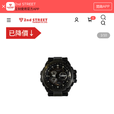
2nd STREET
開啟APP
立刻使用官方APP
0
1
/
10