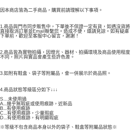
因本商店皆為二手商品，購買前請理解以下事項。
1.商品與門市同步販售中，下單後不保證一定有貨，如遇沒貨將
直接取消訂單並Email聯繫您。造成不便，還請見諒。如有疑慮
下單前，歡迎至客服中心留言，謝謝！
2.商品皆為實物拍攝，因燈光、器材、拍攝環境及商品使用程度
不同，照片與實品會產生些許色差。
3.如附有鞋盒、袋子等附屬品，會一併展示於商品照。
4.商品狀態等級區分如下↓↓↓
S…未使用過
A...幾乎無瑕疵或使用痕跡，近新品
B...有使用痕跡
C...有使用痕跡，少量瑕疵
D...有使用痕跡，有明顯瑕疵
※等級不包含商品本身以外的袋子、鞋盒等附屬品狀態※