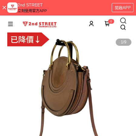
2nd STREET
開啟APP
立刻使用官方APP
0
1
/
9