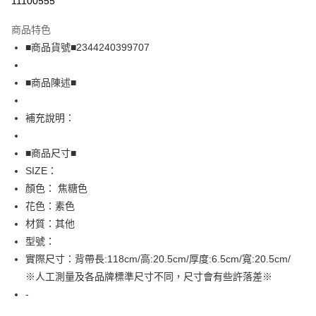
11100555
LINE Pay
商品特色
Apple Pay
■商品貨號■2344240399707
街口支付
■商品陳述■
悠遊付
補充說明：
全盈+PAY
AFTEE先享後付
■商品尺寸■
相關說明
SIZE：
【關於「AFTEE先享後付」】
顏色： 焦糖色
AFTEE先享後付是「在收到商品之後才付款」的支付方式。 讓您購物簡單
運送方式
花色：素色
便利好安心！
１．簡單：不需註冊會員、不需綁卡、不需儲值。
全家取貨付款
材質：其他
２．便利：只要手機號碼，簡訊認證，即可結帳。
型號：
免運費
３．安心：先確認商品／服務後，再付款。
實際尺寸：背帶長:118cm/高:20.5cm/厚度:6.5cm/寬:20.5cm/
付款後全家取貨
【「AFTEE先享後付」結帳流程】
※人工測量及各品牌標準尺寸不同，尺寸會有些許落差※
１．於結帳方式選擇「AFTEE先享後付」後，將跳轉至「AFTEE先享後付」
免運費
-
結帳頁面，進行簡訊認證並確認金額後，即可完成結帳。
２．訂單成立數日內，您將收到繳費通知簡訊。
7-11取貨付款