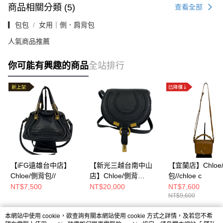
商品相關分類 (5)
查看全部
▎包包
女用｜側．肩背包
人氣商品推薦
你可能有興趣的商品
全站排行
【iFG遠雄台中店】
【新光三越台南中山
【宜蘭店】Chloe
Chloe/側背包//
店】Chloe/側背
包//chloe c
包//D2GC2R
NT$7,500
NT$20,000
NT$7,600
NT$9,600
本網站中使用 cookie，欲查詢有關本網站使用 cookie 方式之詳情，及若您不希