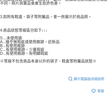
不同，照片與實品會產生些許色差。
3.如附有鞋盒、袋子等附屬品，會一併展示於商品照。
4.商品狀態等級區分如下↓↓↓
S…未使用過
A...幾乎無瑕疵或使用痕跡，近新品
B...有使用痕跡
C...有使用痕跡，少量瑕疵
D...有使用痕跡，有明顯瑕疵
※等級不包含商品本身以外的袋子、鞋盒等附屬品狀態※
顯示電腦版詳細說明
客服