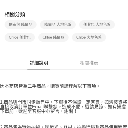
３．收到繳費通知簡訊後14天內，點擊此簡訊中的連結，可透過四大超商／
免運費
ATM／網路銀行／等多元方式進行付款，方視為交易完成。
※ 請注意：結帳手續完成當下不需立刻繳費，但若您需要取消訂單，請聯絡
相關分類
付款後7-11取貨
購買商品的店家。未經商家同意取消之訂單仍視為有效，需透過AFTEE先享
後付繳納相關費用。
側背包 降價品
降價品 大地色系
側背包 大地色系
免運費
※ 交易是否成功請以「AFTEE先享後付 」之結帳頁面顯示為準，若有關於
是否繳費成功／繳費後需取消欲退款等相關疑問，請聯繫「AFTEE先享後付
宅配
Chloe 側背包
Chloe 降價品
Chloe 大地色系
客戶支援中心」
https://netprotections.freshdesk.com/support/home
免運費
【注意事項】
１．透過由恩沛科技股份有限公司提供之「AFTEE先享後付」服務完成之交
易，需依本服務之必要範圍內提供個人資料，並將交易相關給付款項請求債
詳細說明
相關推薦
權轉讓予恩沛科技股份有限公司。
２．關於個人資料處理事宜，請瀏覽以下網址：
https://aftee.tw/terms/#terms3
３．未成年的使用者請事先徵得法定代理人或監護人之同意方可使用
「AFTEE先享後付」，若未經同意申辦者引起之損失，本公司不負相關責
因本商店皆為二手商品，購買前請理解以下事項。
任。
４．使用「AFTEE先享後付」時，將依據個別帳號之用戶狀況，依本公司即
時審查核予不同之上限額度；若仍有額度不足之情形，本公司將視審查結果
1.商品與門市同步販售中，下單後不保證一定有貨，如遇沒貨將
請求用戶進行身份認證。
直接取消訂單並Email聯繫您。造成不便，還請見諒。如有疑慮
５．嚴禁一人註冊多個帳號或使用他人資訊註冊。若發現惡意使用之情形，
下單前，歡迎至客服中心留言，謝謝！
恩沛科技股份有限公司將有權停止該用戶之使用額度並採取法律行動。
2.商品皆為實物拍攝，因燈光、器材、拍攝環境及商品使用程度