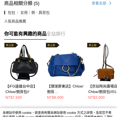
商品相關分類 (5)
查看全部
▎包包
女用｜側．肩背包
人氣商品推薦
你可能有興趣的商品
全站排行
【iFG遠雄台中店】
【環球屏東店】Chloe/
【京站時尚廣場
Chloe/側背包//
側背
Chloe/側背包//01-
包//CHC17WS322HGJ
68-65
NT$7,500
NT$8,000
NT$3,000
本網站中使用 cookie，欲查詢有關本網站使用 cookie 方式之詳情，及若您不希
熱門標籤