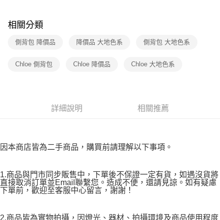
３．收到繳費通知簡訊後14天內，點擊此簡訊中的連結，可透過四大超商／
免運費
ATM／網路銀行／等多元方式進行付款，方視為交易完成。
※ 請注意：結帳手續完成當下不需立刻繳費，但若您需要取消訂單，請聯絡
相關分類
付款後7-11取貨
購買商品的店家。未經商家同意取消之訂單仍視為有效，需透過AFTEE先享
後付繳納相關費用。
側背包 降價品
降價品 大地色系
側背包 大地色系
免運費
※ 交易是否成功請以「AFTEE先享後付 」之結帳頁面顯示為準，若有關於
是否繳費成功／繳費後需取消欲退款等相關疑問，請聯繫「AFTEE先享後付
宅配
Chloe 側背包
Chloe 降價品
Chloe 大地色系
客戶支援中心」
https://netprotections.freshdesk.com/support/home
免運費
【注意事項】
１．透過由恩沛科技股份有限公司提供之「AFTEE先享後付」服務完成之交
易，需依本服務之必要範圍內提供個人資料，並將交易相關給付款項請求債
詳細說明
相關推薦
權轉讓予恩沛科技股份有限公司。
２．關於個人資料處理事宜，請瀏覽以下網址：
https://aftee.tw/terms/#terms3
３．未成年的使用者請事先徵得法定代理人或監護人之同意方可使用
「AFTEE先享後付」，若未經同意申辦者引起之損失，本公司不負相關責
因本商店皆為二手商品，購買前請理解以下事項。
任。
４．使用「AFTEE先享後付」時，將依據個別帳號之用戶狀況，依本公司即
時審查核予不同之上限額度；若仍有額度不足之情形，本公司將視審查結果
1.商品與門市同步販售中，下單後不保證一定有貨，如遇沒貨將
請求用戶進行身份認證。
直接取消訂單並Email聯繫您。造成不便，還請見諒。如有疑慮
５．嚴禁一人註冊多個帳號或使用他人資訊註冊。若發現惡意使用之情形，
下單前，歡迎至客服中心留言，謝謝！
恩沛科技股份有限公司將有權停止該用戶之使用額度並採取法律行動。
2.商品皆為實物拍攝，因燈光、器材、拍攝環境及商品使用程度