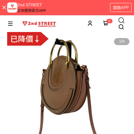
2nd STREET
開啟APP
立刻使用官方APP
0
1
/
9