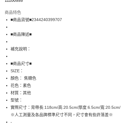
11100555
LINE Pay
商品特色
Apple Pay
■商品貨號■2344240399707
街口支付
■商品陳述■
悠遊付
補充說明：
全盈+PAY
AFTEE先享後付
■商品尺寸■
相關說明
SIZE：
【關於「AFTEE先享後付」】
顏色： 焦糖色
AFTEE先享後付是「在收到商品之後才付款」的支付方式。 讓您購物簡單
運送方式
花色：素色
便利好安心！
１．簡單：不需註冊會員、不需綁卡、不需儲值。
全家取貨付款
材質：其他
２．便利：只要手機號碼，簡訊認證，即可結帳。
型號：
免運費
３．安心：先確認商品／服務後，再付款。
實際尺寸：背帶長:118cm/高:20.5cm/厚度:6.5cm/寬:20.5cm/
付款後全家取貨
【「AFTEE先享後付」結帳流程】
※人工測量及各品牌標準尺寸不同，尺寸會有些許落差※
１．於結帳方式選擇「AFTEE先享後付」後，將跳轉至「AFTEE先享後付」
免運費
-
結帳頁面，進行簡訊認證並確認金額後，即可完成結帳。
２．訂單成立數日內，您將收到繳費通知簡訊。
7-11取貨付款