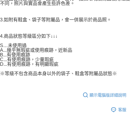
不同，照片與實品會產生些許色差。
3.如附有鞋盒、袋子等附屬品，會一併展示於商品照。
4.商品狀態等級區分如下↓↓↓
S…未使用過
A...幾乎無瑕疵或使用痕跡，近新品
B...有使用痕跡
C...有使用痕跡，少量瑕疵
D...有使用痕跡，有明顯瑕疵
※等級不包含商品本身以外的袋子、鞋盒等附屬品狀態※
顯示電腦版詳細說明
客服