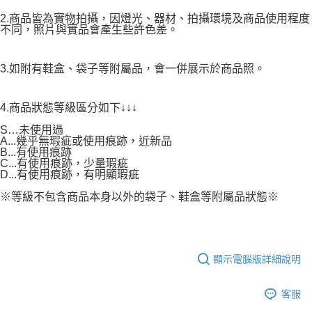
2.商品皆為實物拍攝，因燈光、器材、拍攝環境及商品使用程度
不同，照片與實品會產生些許色差。
3.如附有鞋盒、袋子等附屬品，會一併展示於商品照。
4.商品狀態等級區分如下↓↓↓
S…未使用過
A...幾乎無瑕疵或使用痕跡，近新品
B...有使用痕跡
C...有使用痕跡，少量瑕疵
D...有使用痕跡，有明顯瑕疵
※等級不包含商品本身以外的袋子、鞋盒等附屬品狀態※
顯示電腦版詳細說明
客服