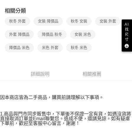
免運費
ATM／網路銀行／等多元方式進行付款，方視為交易完成。
※ 請注意：結帳手續完成當下不需立刻繳費，但若您需要取消訂單，請聯絡
相關分類
付款後7-11取貨
購買商品的店家。未經商家同意取消之訂單仍視為有效，需透過AFTEE先享
後付繳納相關費用。
秋冬 外套
女裝 降價品
秋冬 女裝
女裝 外套
免運費
※ 交易是否成功請以「AFTEE先享後付 」之結帳頁面顯示為準，若有關於
AI
找
是否繳費成功／繳費後需取消欲退款等相關疑問，請聯繫「AFTEE先享後付
宅配
外套 降價品
降價品 秋冬
女裝 米色
尺
客戶支援中心」
https://netprotections.freshdesk.com/support/home
寸
免運費
【注意事項】
降價品 米色
米色 外套
秋冬 米色
１．透過由恩沛科技股份有限公司提供之「AFTEE先享後付」服務完成之交
易，需依本服務之必要範圍內提供個人資料，並將交易相關給付款項請求債
權轉讓予恩沛科技股份有限公司。
２．關於個人資料處理事宜，請瀏覽以下網址：
https://aftee.tw/terms/#terms3
詳細說明
相關推薦
３．未成年的使用者請事先徵得法定代理人或監護人之同意方可使用
「AFTEE先享後付」，若未經同意申辦者引起之損失，本公司不負相關責
任。
４．使用「AFTEE先享後付」時，將依據個別帳號之用戶狀況，依本公司即
因本商店皆為二手商品，購買前請理解以下事項。
時審查核予不同之上限額度；若仍有額度不足之情形，本公司將視審查結果
請求用戶進行身份認證。
５．嚴禁一人註冊多個帳號或使用他人資訊註冊。若發現惡意使用之情形，
1.商品與門市同步販售中，下單後不保證一定有貨，如遇沒貨將
恩沛科技股份有限公司將有權停止該用戶之使用額度並採取法律行動。
直接取消訂單並Email聯繫您。造成不便，還請見諒。如有疑慮
下單前，歡迎至客服中心留言，謝謝！