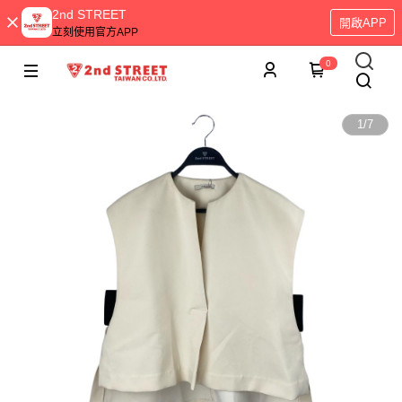
2nd STREET
開啟APP
立刻使用官方APP
0
1
/
7