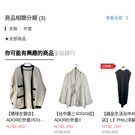
商品相關分類 (3)
查看全部
▎女裝
外套
★全部商品
你可能有興趣的商品
全站排行
【環球左營店】
【台中廣三SOGO店】
【誠品生活台中48
ADORE/外套//531-
ADORE/外套//
店】LE PHIL/洋裝
3270713
NT$4,400
NT$5,200
NT$2,200
NT$6,500
NT$2,800