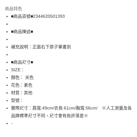
LINE Pay
商品特色
Apple Pay
■商品貨號■2344620501393
街口支付
■商品陳述■
悠遊付
補充說明：正面右下原子筆畫到
全盈+PAY
AFTEE先享後付
■商品尺寸■
相關說明
SIZE：
【關於「AFTEE先享後付」】
顏色： 米色
AFTEE先享後付是「在收到商品之後才付款」的支付方式。 讓您購物簡單
運送方式
花色：素色
便利好安心！
１．簡單：不需註冊會員、不需綁卡、不需儲值。
全家取貨付款
材質：其他
２．便利：只要手機號碼，簡訊認證，即可結帳。
型號：
免運費
３．安心：先確認商品／服務後，再付款。
實際尺寸：肩寬:49cm/衣長:61cm/胸寬:56cm/ ※人工測量及各
付款後全家取貨
【「AFTEE先享後付」結帳流程】
品牌標準尺寸不同，尺寸會有些許落差※
１．於結帳方式選擇「AFTEE先享後付」後，將跳轉至「AFTEE先享後付」
免運費
-
結帳頁面，進行簡訊認證並確認金額後，即可完成結帳。
２．訂單成立數日內，您將收到繳費通知簡訊。
7-11取貨付款
３．收到繳費通知簡訊後14天內，點擊此簡訊中的連結，可透過四大超商／