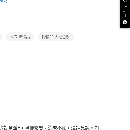
AI
客服
功／繳費後需取消欲退款等相關疑問，請聯繫「AFTEE先享後
品
找
援中心」
https://netprotections.freshdesk.com/support/home
尺
ax 50% off
寸
項】
恩沛科技股份有限公司提供之「AFTEE先享後付」服務完成之
依本服務之必要範圍內提供個人資料，並將交易相關給付款項請
讓予恩沛科技股份有限公司。
大衣 降價品
降價品 大地色系
個人資料處理事宜，請瀏覽以下網址：
ee.tw/terms/#terms3
年的使用者請事先徵得法定代理人或監護人之同意方可使用
E先享後付」，若未經同意申辦者引起之損失，本公司不負相關責
AFTEE先享後付」時，將依據個別帳號之用戶狀況，依本公司
核予不同之上限額度；若仍有額度不足之情形，本公司將視審查
用戶進行身份認證。
一人註冊多個帳號或使用他人資訊註冊。若發現惡意使用之情
科技股份有限公司將有權停止該用戶之使用額度並採取法律行
訂單並Email聯繫您。造成不便，還請見諒。如