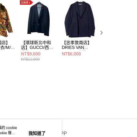
國店】
【環球新北中和
【忠孝敦南店】
【公館店】
衣/M/a
店】GUCCI/西裝
DRIES VAN
BURBERRY
 9004
外套/44/446597
NOTEN/套裝//
LONDON/大
NT$9,600
NT$6,000
NT$22,000
Z3896
衣/50/3966125
NT$12,000
 cookie
kie 聲明
我知道了
官方APP