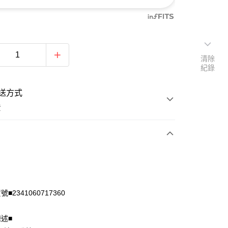
清除
紀錄
送方式
費
次付款
付款
■2341060717360
陳述■