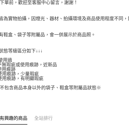
下單前，歡迎至客服中心留言，謝謝！
品皆為實物拍攝，因燈光、器材、拍攝環境及商品使用程度不同
附有鞋盒、袋子等附屬品，會一併展示於商品照。
品狀態等級區分如下↓↓↓
使用過
.幾乎無瑕疵或使用痕跡，近新品
有使用痕跡
.有使用痕跡，少量瑕疵
.有使用痕跡，有明顯瑕疵
不包含商品本身以外的袋子、鞋盒等附屬品狀態※
有興趣的商品
全站排行