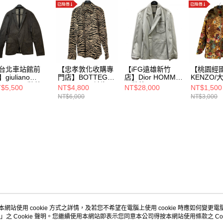
台北車站館前
【忠孝敦化收購專
【iFG遠雄新竹
【桃園經
giuliano
門店】BOTTEGA
店】Dior HOMME/
KENZO/大
jiwara/西裝外
VENETA/長袖襯
西裝外
0841 d tk
$5,500
NT$4,800
NT$28,000
NT$1,500
48/PJ07-002N
衫/其他/
套/44/383C276A5
NT$6,000
NT$3,000
641
本網站使用 cookie 方式之詳情，及若您不希望在電腦上使用 cookie 時應如何變更電腦的
」之 Cookie 聲明。您繼續使用本網站即表示您同意本公司得按本網站使用條款之 Coo
關於我們
客服資訊