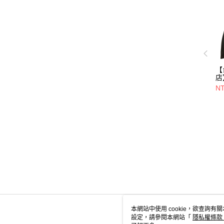
【
店】
Fu
NT
套/
本網站中使用 cookie，欲查詢有關
設定，請參閱本網站「
隱私權條款