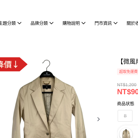
主題分類
品牌分類
購物說明
門市資訊
關於
【微風南
超取免運費
NT$1,200
NT$9
商品状態
B