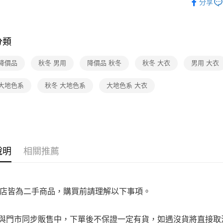
免運費
分享
是否繳費成
★全部商
付客戶支
宅配
★降價專區⬇M
【注意事
免運費
分類
１．透過由
交易，需
求債權轉
 降價品
秋冬 男用
降價品 秋冬
秋冬 大衣
男用 大衣
２．關於
https://aft
 大地色系
秋冬 大地色系
大地色系 大衣
３．未成
「AFTE
任。
４．使用「
即時審查
結果請求
５．嚴禁
形，恩沛
說明
相關推薦
動。
店皆為二手商品，購買前請理解以下事項。
品與門市同步販售中，下單後不保證一定有貨，如遇沒貨將直接取消