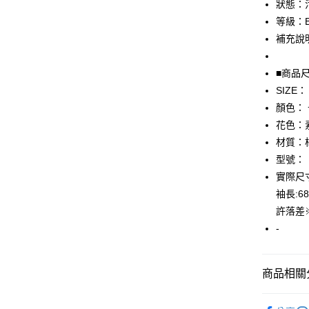
狀態：
等級：
悠遊付
補充說
全盈+PAY
■商品
AFTEE先
SIZE：
相關說明
【關於「A
顏色：
AFTEE
花色：
便利好安
運送方式
材質：
１．簡單
２．便利
型號：
全家取貨
３．安心
實際尺寸
免運費
【「AFT
袖長:
付款後全
１．於結帳
許落差
付」結帳
免運費
-
２．訂單
３．收到繳
7-11取貨
／ATM／
免運費
※ 請注意
商品相關分
絡購買商品
先享後付
付款後7-1
▎男裝
※ 交易是