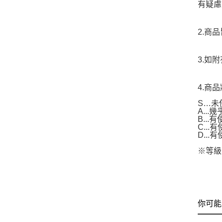
有疑慮
2.商
3.如
4.商
S…未
A..
B...
C..
D..
※等級
你可能