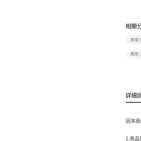
相關
男用
男用
詳細
因本商
1.商