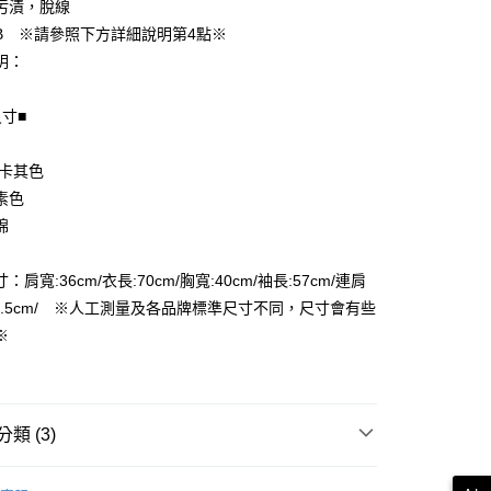
污漬，脫線
B ※請參照下方詳細說明第4點※
明：
尺寸■
享後付
FTEE先享後付」】
 卡其色
先享後付是「在收到商品之後才付款」的支付方式。 讓您購物簡單
素色
心！
棉
：不需註冊會員、不需綁卡、不需儲值。
：只要手機號碼，簡訊認證，即可結帳。
付款
：先確認商品／服務後，再付款。
：肩寬:36cm/衣長:70cm/胸寬:40cm/袖長:57cm/連肩
EE先享後付」結帳流程】
68.5cm/ ※人工測量及各品牌標準尺寸不同，尺寸會有些
家取貨
方式選擇「AFTEE先享後付」後，將跳轉至「AFTEE先享後
※
頁面，進行簡訊認證並確認金額後，即可完成結帳。
成立數日內，您將收到繳費通知簡訊。
費通知簡訊後14天內，點擊此簡訊中的連結，可透過四大超商
付款
網路銀行／等多元方式進行付款，方視為交易完成。
：結帳手續完成當下不需立刻繳費，但若您需要取消訂單，請聯
類 (3)
的店家。未經商家同意取消之訂單仍視為有效，需透過AFTEE
繳納相關費用。
1取貨
大衣
否成功請以「AFTEE先享後付 」之結帳頁面顯示為準，若有關於