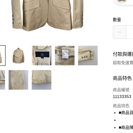
數量
付款與運
超取免運
付款方式
商品特色
信用卡一
商品編號
11133353
超商取貨
商品特色
LINE Pay
■商品貨號
Apple Pay
■商品
街口支付